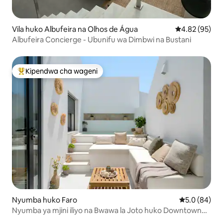
Vila huko Albufeira na Olhos de Água
Ukadiriaji wa 
4.82 (95)
Albufeira Concierge - Ubunifu wa Dimbwi na Bustani
Kipendwa cha wageni
Kipendwa maarufu cha wageni
Nyumba huko Faro
Ukadiriaji wa
5.0 (84)
Nyumba ya mjini iliyo na Bwawa la Joto huko Downtown
Faro