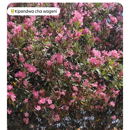
Kipendwa cha wageni
Kipendwa maarufu cha wageni