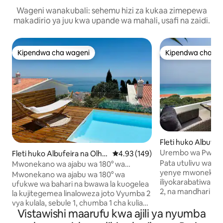
Wageni wanakubali: sehemu hizi za kukaa zimepewa
makadirio ya juu kwa upande wa mahali, usafi na zaidi.
Kipendwa cha wageni
Kipendwa cha wa
Kipendwa cha wageni
Kipendwa cha wa
Fleti huko Albufei
s de Água
Urembo wa Pwani |
Fleti huko Albufeira na Olho
Ukadiriaji wa wastani wa 4.93 kat
4.93 (149)
s de Água
Pata utulivu wa ny
Mwonekano wa ajabu wa 180° wa
yenye mwonekano w
bahari/bwawa la kuogelea la
Mwonekano wa ajabu wa 180° wa
iliyokarabatiwa hiv
kujitegemea lenye joto
ufukwe wa bahari na bwawa la kuogelea
2, na mandhari ya
la kujitegemea linaloweza joto Vyumba 2
kutoka sebuleni n
vya kulala, sebule 1, chumba 1 cha kulia
Bafu hili la 1BR 1 li
Vistawishi maarufu kwa ajili ya nyumba
chakula, jiko 1 lenye vifaa kamili, mabafu
kuingia, mito laini,
2, makinga maji 2. Imerekebishwa hivi