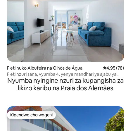
Fleti huko Albufeira na Olhos de Água
Ukadiriaji wa 
4.95 (78)
Fleti nzuri sana, vyumba 4, yenye mandhari ya ajabu ya
Nyumba nyingine nzuri za kupangisha za
bahari
likizo karibu na Praia dos Alemães
Kipendwa cha wageni
Kipendwa cha wageni