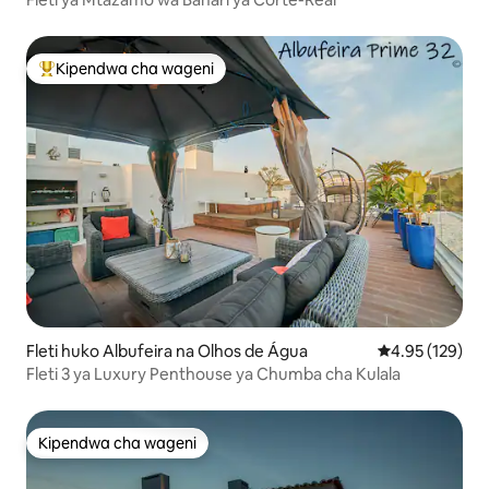
Kipendwa cha wageni
Kipendwa maarufu cha wageni
Fleti huko Albufeira na Olhos de Água
Ukadiriaji wa w
4.95 (129)
Fleti 3 ya Luxury Penthouse ya Chumba cha Kulala
Kipendwa cha wageni
Kipendwa cha wageni