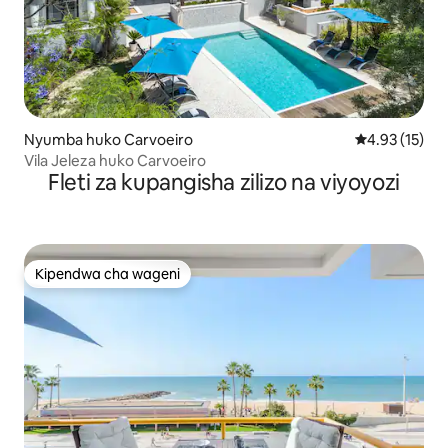
Nyumba huko Carvoeiro
Ukadiriaji wa 
4.93 (15)
Vila Jeleza huko Carvoeiro
Fleti za kupangisha zilizo na viyoyozi
Kipendwa cha wageni
Kipendwa cha wageni