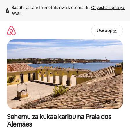
Ruka
Baadhi ya taarifa imetafsiriwa kiotomatiki. 
Onyesha lugha ya 
kwenda
awali
kwenye
maudhui
Use app
Sehemu za kukaa karibu na Praia dos
Alemães