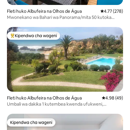
Fleti huko Albufeira na Olhos de Água
Ukadiriaji wa w
4.77 (278)
Mwonekano wa Bahari wa Panorama/mita 50 kutoka
ufukweni
Kipendwa cha wageni
Kipendwa maarufu cha wageni
Fleti huko Albufeira na Olhos de Água
Ukadiriaji wa 
4.98 (49)
Umbali wa dakika 1 kutembea kwenda ufukweni,
mwonekano wa bahari, mtaro, bwawa la kuogelea
Kipendwa cha wageni
Kipendwa cha wageni