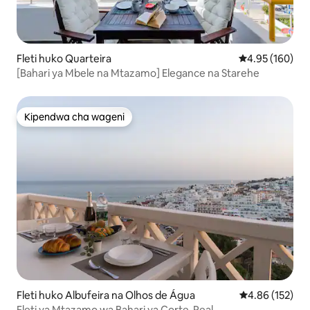
Fleti huko Quarteira
Ukadiriaji wa w
4.95 (160)
[Bahari ya Mbele na Mtazamo] Elegance na Starehe
Kipendwa cha wageni
Kipendwa cha wageni
Fleti huko Albufeira na Olhos de Água
Ukadiriaji wa w
4.86 (152)
Fleti ya Mtazamo wa Bahari ya Corte-Real