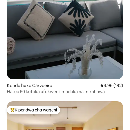
Kondo huko Carvoeiro
Ukadiriaji wa w
4.96 (192)
Hatua 50 kutoka ufukweni, maduka na mikahawa
Kipendwa cha wageni
Kipendwa maarufu cha wageni