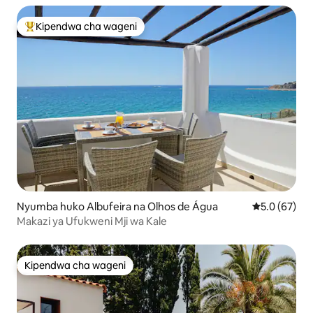
Kipendwa cha wageni
Kipendwa maarufu cha wageni
Nyumba huko Albufeira na Olhos de Água
Ukadiriaji wa
5.0 (67)
Makazi ya Ufukweni Mji wa Kale
Kipendwa cha wageni
Kipendwa cha wageni