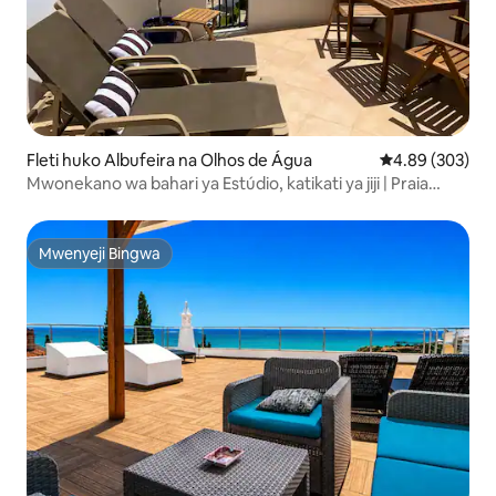
Fleti huko Albufeira na Olhos de Água
Ukadiriaji wa w
4.89 (303)
Mwonekano wa bahari ya Estúdio, katikati ya jiji | Praia
dakika 3
Mwenyeji Bingwa
Mwenyeji Bingwa