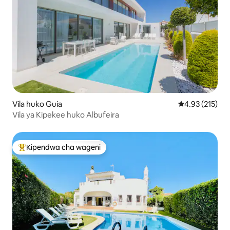
Vila huko Guia
Ukadiriaji wa w
4.93 (215)
Vila ya Kipekee huko Albufeira
Kipendwa cha wageni
Kipendwa maarufu cha wageni