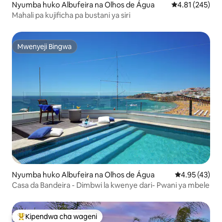
Nyumba huko Albufeira na Olhos de Água
Ukadiriaji wa w
4.81 (245)
Mahali pa kujificha pa bustani ya siri
Mwenyeji Bingwa
Mwenyeji Bingwa
Nyumba huko Albufeira na Olhos de Água
Ukadiriaji wa 
4.95 (43)
Casa da Bandeira - Dimbwi la kwenye dari- Pwani ya mbele
Kipendwa cha wageni
Kipendwa maarufu cha wageni