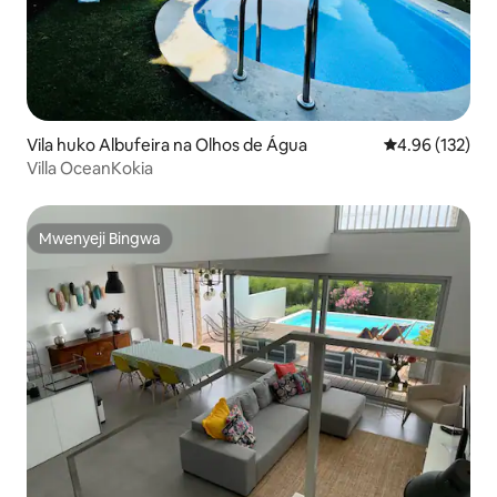
Vila huko Albufeira na Olhos de Água
Ukadiriaji wa w
4.96 (132)
Villa OceanKokia
Mwenyeji Bingwa
Mwenyeji Bingwa