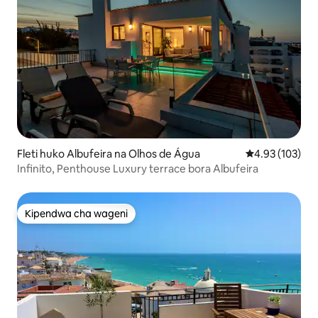
Fleti huko Albufeira na Olhos de Água
Ukadiriaji wa w
4.93 (103)
Infinito, Penthouse Luxury terrace bora Albufeira
Kipendwa cha wageni
Kipendwa cha wageni