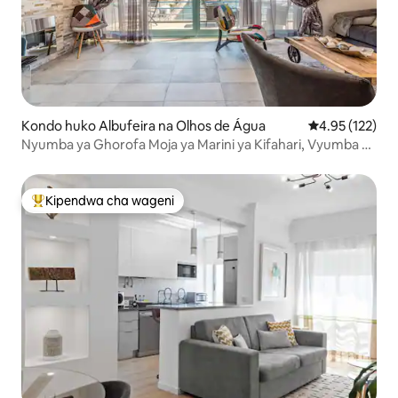
Kondo huko Albufeira na Olhos de Água
Ukadiriaji wa w
4.95 (122)
Nyumba ya Ghorofa Moja ya Marini ya Kifahari, Vyumba 2
vya Kulala, Ufikiaji wa Bwawa
Kipendwa cha wageni
Kipendwa maarufu cha wageni