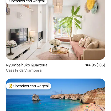
Kipendwa cha wageni
Kipendwa cha wageni
Nyumba huko Quarteira
Ukadiriaji wa w
4.95 (106)
Casa Frida Vilamoura
Kipendwa cha wageni
Kipendwa maarufu cha wageni