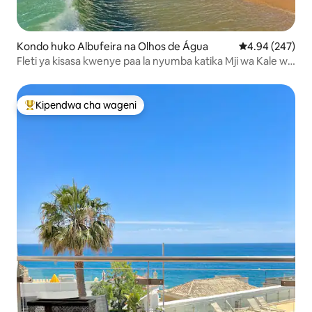
Kondo huko Albufeira na Olhos de Água
Ukadiriaji wa w
4.94 (247)
Fleti ya kisasa kwenye paa la nyumba katika Mji wa Kale wa
Albufeira
Kipendwa cha wageni
Kipendwa maarufu cha wageni