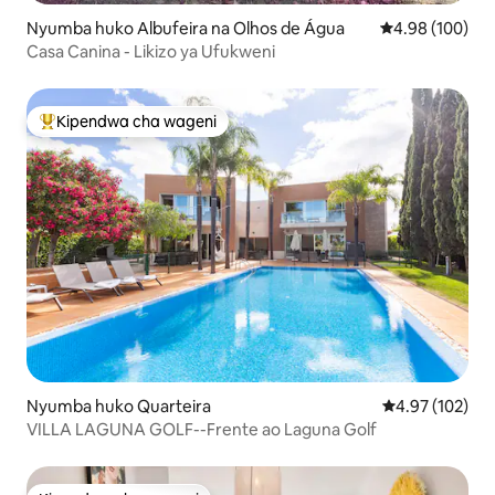
Nyumba huko Albufeira na Olhos de Água
Ukadiriaji wa w
4.98 (100)
Casa Canina - Likizo ya Ufukweni
Kipendwa cha wageni
Kipendwa maarufu cha wageni
Nyumba huko Quarteira
Ukadiriaji wa w
4.97 (102)
VILLA LAGUNA GOLF--Frente ao Laguna Golf