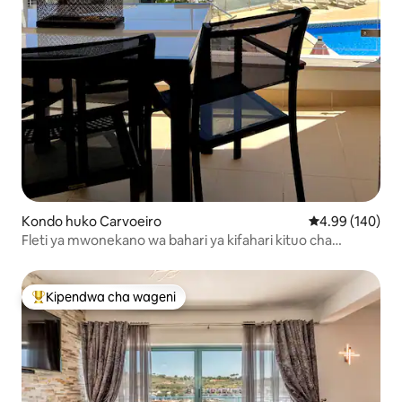
Kondo huko Carvoeiro
Ukadiriaji wa w
4.99 (140)
Fleti ya mwonekano wa bahari ya kifahari kituo cha
Carvoeiro
Kipendwa cha wageni
Kipendwa maarufu cha wageni