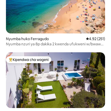
Nyumba huko Ferragudo
Ukadiriaji wa w
4.92 (251)
Nyumba nzuri ya 8p dakika 2 kwenda ufukweni w/bwawa
lenye joto
Kipendwa cha wageni
Kipendwa maarufu cha wageni