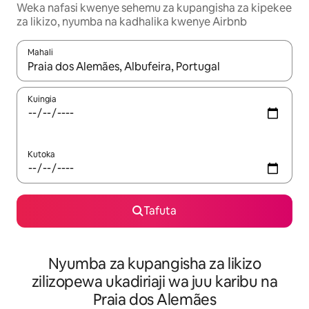
Weka nafasi kwenye sehemu za kupangisha za kipekee
za likizo, nyumba na kadhalika kwenye Airbnb
Mahali
Wakati matokeo yanapatikana, vinjari kwa kutumia vitufe vya v
Kuingia
Kutoka
Tafuta
Nyumba za kupangisha za likizo
zilizopewa ukadiriaji wa juu karibu na
Praia dos Alemães