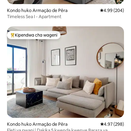
Kondo huko Armação de Pêra
Ukadiriaji wa wa
4.99 (204)
Timeless Sea I - Apartment
Kipendwa cha wageni
Kipendwa maarufu cha wageni
Kondo huko Armação de Pêra
Ukadiriaji wa w
4.97 (298)
Fleti ya pwani | Dakika 5 kwenda kwenye Baraza ya