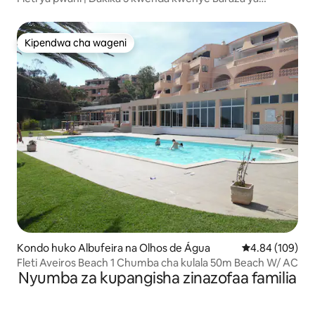
Ufukweni | Maegesho
Kipendwa cha wageni
Kipendwa cha wageni
Kondo huko Albufeira na Olhos de Água
Ukadiriaji wa w
4.84 (109)
Fleti Aveiros Beach 1 Chumba cha kulala 50m Beach W/ AC
Nyumba za kupangisha zinazofaa familia