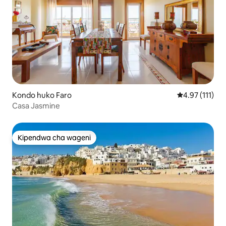
Kondo huko Faro
Ukadiriaji wa w
4.97 (111)
Casa Jasmine
Kipendwa cha wageni
Kipendwa cha wageni