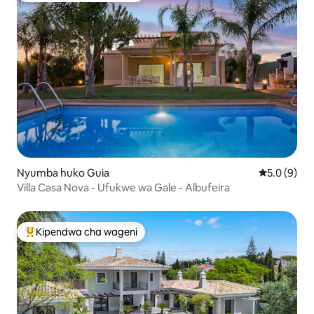
Nyumba huko Guia
Ukadiriaji w
5.0 (9)
Villa Casa Nova - Ufukwe wa Gale - Albufeira
Kipendwa cha wageni
Kipendwa maarufu cha wageni