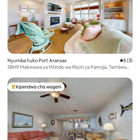
Nyumba huko Port Aransas
Ukadiriaji
5 (3)
SBH9 Mabwawa ya Mtindo wa Risoti ya Pamoja, Tembea
hadi Ufukweni
Kipendwa cha wageni
Kipendwa maarufu cha wageni