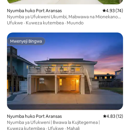
Nyumba huko Port Aransas
Ukadiriaji wa 
4.93 (74)
Nyumba ya Ufukweni Ukumbi, Mabwawa na Mionekano
ya Bahari
Ufukwe
·
Kuweza kutembea
·
Muundo
Mwenyeji Bingwa
Mwenyeji Bingwa
Nyumba huko Port Aransas
Ukadiriaji wa 
4.83 (12)
Nyumba ya Ufukweni | Bwawa la Kujitegemea |
Kuweza kutembea
·
Ufukwe
·
Mahali