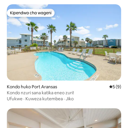
Kipendwa cha wageni
Kipendwa cha wageni
Kondo huko Port Aransas
Ukadiriaji
5 (9)
Kondo nzuri sana katika eneo zuri!
Ufukwe
·
Kuweza kutembea
·
Jiko