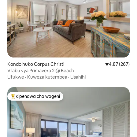
Kondo huko Corpus Christi
Ukadiriaji wa w
4.87 (267)
Vilabu vya Primavera 2 @ Beach
Ufukwe
·
Kuweza kutembea
·
Usahihi
Kipendwa cha wageni
Kipendwa maarufu cha wageni