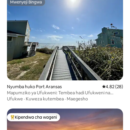
Mwenyeji Bingwa
Mwenyeji Bingwa
Nyumba huko Port Aransas
Ukadiriaji wa 
4.82 (28)
Mapumziko ya Ufukweni: Tembea hadi Ufukweni na
Bwawa, Inalala 12
Ufukwe
·
Kuweza kutembea
·
Maegesho
Kipendwa cha wageni
Kipendwa maarufu cha wageni