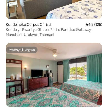
Kondo huko Corpus Christi
Ukadiriaji wa 
4.9 (126)
Kondo ya Pwani ya Ghuba: Padre Paradise Getaway
Mandhari
·
Ufukwe
·
Thamani
Mwenyeji Bingwa
Mwenyeji Bingwa