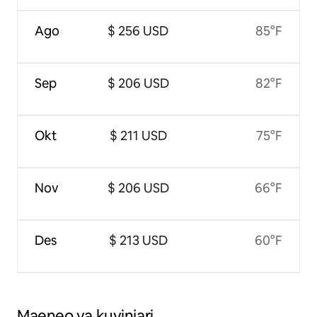
Ago
$ 256 USD
85°F
Sep
$ 206 USD
82°F
Okt
$ 211 USD
75°F
Nov
$ 206 USD
66°F
Des
$ 213 USD
60°F
Maeneo ya kuvinjari