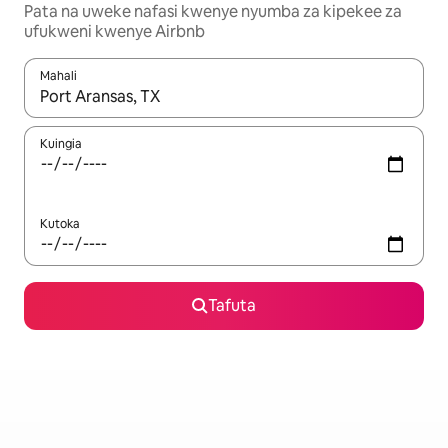
Pata na uweke nafasi kwenye nyumba za kipekee za
ufukweni kwenye Airbnb
Mahali
Wakati matokeo yanapatikana, vinjari kwa kutumia vitufe vya v
Kuingia
Kutoka
Tafuta