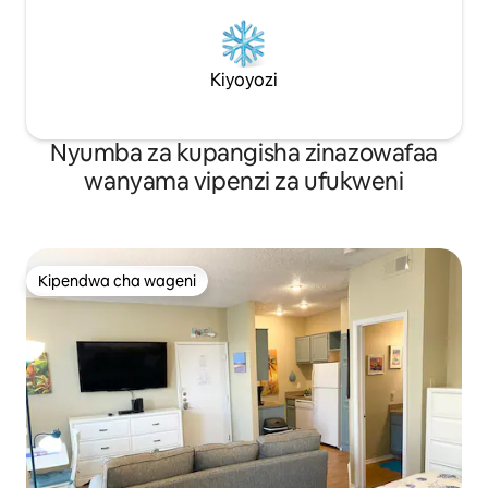
Kiyoyozi
Nyumba za kupangisha zinazowafaa
wanyama vipenzi za ufukweni
Kipendwa cha wageni
Kipendwa cha wageni