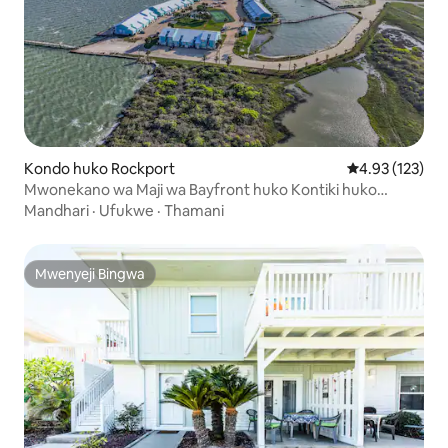
Kondo huko Rockport
Ukadiriaji wa w
4.93 (123)
Mwonekano wa Maji wa Bayfront huko Kontiki huko
Rockport, TX
Mandhari
·
Ufukwe
·
Thamani
Mwenyeji Bingwa
Mwenyeji Bingwa