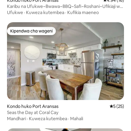
Kondo huko Port Aransas
Ukadiriaji wa 
4.94 (16)
Karibu na Ufukwe~Bwawa~BBQ~Safi~Roshani~Ufikiaji wa
Ufukwe
Ufukwe
·
Kuweza kutembea
·
Kufikia maeneo
Kipendwa cha wageni
Kipendwa cha wageni
Kondo huko Port Aransas
Ukadiriaji 
5 (25)
Seas the Day at Coral Cay
Mandhari
·
Kuweza kutembea
·
Mahali