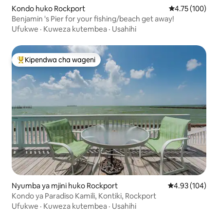
Kondo huko Rockport
Ukadiriaji wa w
4.75 (100)
Benjamin 's Pier for your fishing/beach get away!
Ufukwe
·
Kuweza kutembea
·
Usahihi
Kipendwa cha wageni
Kipendwa maarufu cha wageni
Nyumba ya mjini huko Rockport
Ukadiriaji wa w
4.93 (104)
Kondo ya Paradiso Kamili, Kontiki, Rockport
Ufukwe
·
Kuweza kutembea
·
Usahihi