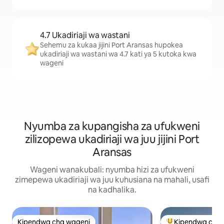
4.7 Ukadiriaji wa wastani
Sehemu za kukaa jijini Port Aransas hupokea
ukadiriaji wa wastani wa 4.7 kati ya 5 kutoka kwa
wageni
Nyumba za kupangisha za ufukweni
zilizopewa ukadiriaji wa juu jijini Port
Aransas
Wageni wanakubali: nyumba hizi za ufukweni
zimepewa ukadiriaji wa juu kuhusiana na mahali, usafi
na kadhalika.
Kipendwa cha wageni
Kipendwa cha 