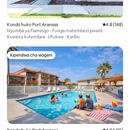
Kondo huko Port Aransas
Ukadiriaji wa 
4.8 (148)
Nyumba ya Flamingo - Funga matembezi pwani!
Kuweza kutembea
·
Ufukwe
·
Karibu
Kipendwa cha wageni
Kipendwa cha wageni