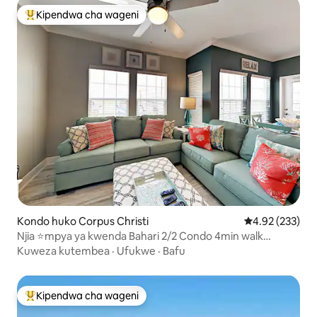
Kipendwa cha wageni
Kipendwa maarufu cha wageni
Kondo huko Corpus Christi
Ukadiriaji wa w
4.92 (233)
Njia ⭐mpya ya kwenda Bahari 2/2 Condo 4min walk
2Beach
Kuweza kutembea
·
Ufukwe
·
Bafu
Kipendwa cha wageni
Kipendwa maarufu cha wageni