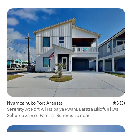
Nyumba huko Port Aransas
Ukadiriaji
5 (3)
Serenity At Port A | Haiba ya Pwani, Baraza Lililofunikwa
Sehemu za nje
·
Familia
·
Sehemu za ndani