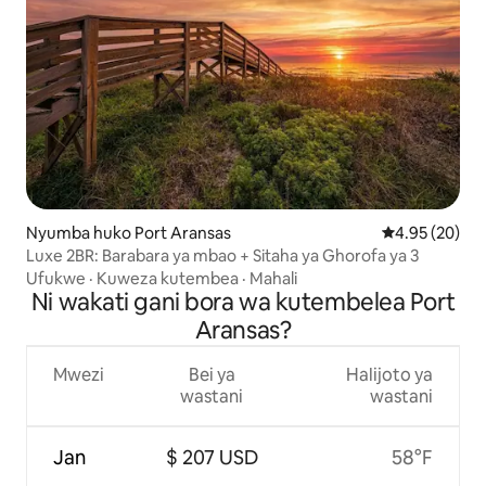
Nyumba huko Port Aransas
Ukadiriaji wa 
4.95 (20)
Luxe 2BR: Barabara ya mbao + Sitaha ya Ghorofa ya 3
Ufukwe
·
Kuweza kutembea
·
Mahali
Ni wakati gani bora wa kutembelea Port
Aransas?
Mwezi
Bei ya
Halijoto ya
wastani
wastani
Jan
$ 207 USD
58°F