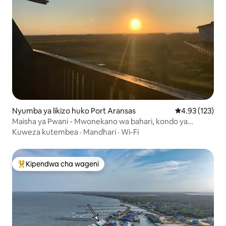
Nyumba ya likizo huko Port Aransas
Ukadiriaji wa w
4.93 (123)
Maisha ya Pwani - Mwonekano wa bahari, kondo ya
ufukweni
Kuweza kutembea
·
Mandhari
·
Wi-Fi
Kipendwa cha wageni
Kipendwa maarufu cha wageni