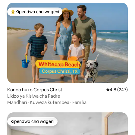
Kipendwa cha wageni
Kipendwa maarufu cha wageni
Kondo huko Corpus Christi
Ukadiriaji wa 
4.8 (247)
Likizo ya Kisiwa cha Padre
Mandhari
·
Kuweza kutembea
·
Familia
Kipendwa cha wageni
Kipendwa cha wageni