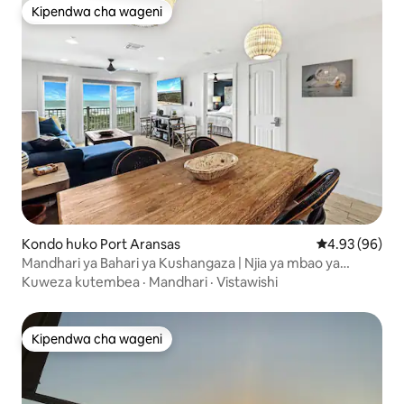
Kipendwa cha wageni
Kipendwa cha wageni
Kondo huko Port Aransas
Ukadiriaji wa 
4.93 (96)
Mandhari ya Bahari ya Kushangaza | Njia ya mbao ya
kuelekea Ufukweni
Kuweza kutembea
·
Mandhari
·
Vistawishi
Kipendwa cha wageni
Kipendwa cha wageni