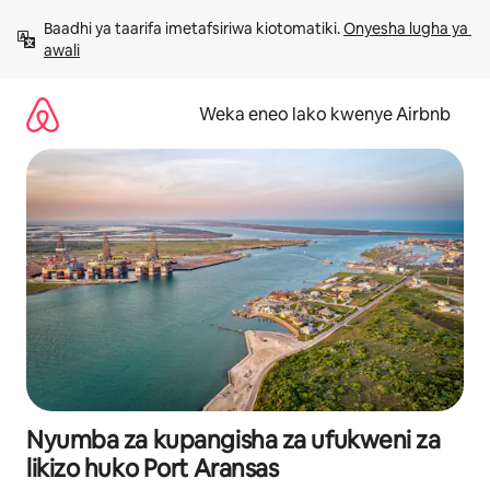
Ruka
Baadhi ya taarifa imetafsiriwa kiotomatiki. 
Onyesha lugha ya 
kwenda
awali
kwenye
maudhui
Weka eneo lako kwenye Airbnb
Nyumba za kupangisha za ufukweni za
likizo huko Port Aransas