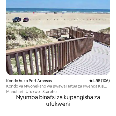
Kondo huko Port Aransas
Ukadiriaji wa w
4.95 (106)
Kondo ya Mwonekano wa Bwawa Hatua za Kwenda Kisiwa
cha Mapumziko cha Ufukweni
Mandhari
·
Ufukwe
·
Starehe
Nyumba binafsi za kupangisha za
ufukweni