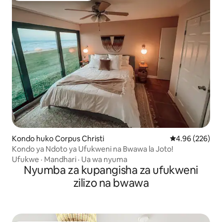
Kondo huko Corpus Christi
Ukadiriaji wa w
4.96 (226)
Kondo ya Ndoto ya Ufukweni na Bwawa la Joto!
Ufukwe
·
Mandhari
·
Ua wa nyuma
Nyumba za kupangisha za ufukweni
zilizo na bwawa