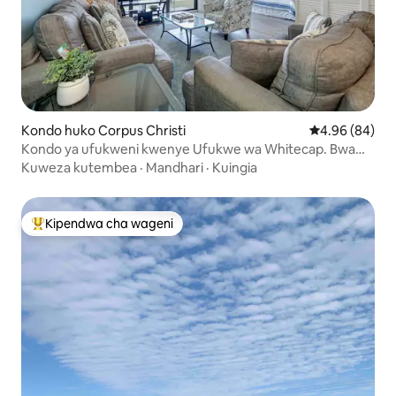
Kondo huko Corpus Christi
Ukadiriaji wa 
4.96 (84)
Kondo ya ufukweni kwenye Ufukwe wa Whitecap. Bwawa
la maji moto
Kuweza kutembea
·
Mandhari
·
Kuingia
Kipendwa cha wageni
Kipendwa maarufu cha wageni