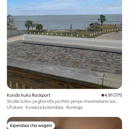
Kondo huko Rockport
Ukadiriaji wa w
4.91 (171)
Studio tulivu ya ghorofa ya chini yenye mwonekano wa
bahari, inafaa kwa mnyama kipenzi
Ufukwe
·
Kuweza kutembea
·
Runinga
Kipendwa cha wageni
Kipendwa cha wageni