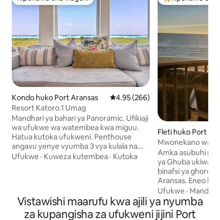
Kipendwa cha wageni
Kipendwa maaruf
Kondo huko Port Aransas
Ukadiriaji wa wastani wa 4.95 kat
4.95 (266)
Resort Katoro.1 Umag
Mandhari ya bahari ya Panoramic. Ufikiaji
wa ufukwe wa watembea kwa miguu.
Fleti huko Port Ar
Hatua kutoka ufukweni. Penthouse
Mwonekano wa Gh
angavu yenye vyumba 3 vya kulala na
ya Jua | Roshani y
Amka asubuhi na u
mabafu 2. Eneo la ajabu. Hivi ndivyo likizo
Ufukwe
·
Kuweza kutembea
·
Kutoka
ya Miguu ya Ufuk
ya Ghuba ukiwa k
ya pwani inavyopaswa kuwa. Lazima uwe
binafsi ya ghorofa
na umri wa miaka 25 ili kukodisha Hakuna
Aransas. Eneo hili tu
mnyama kipenzi Jiko kamili + baa tofauti
wanyama vipenzi li
Ufukwe
·
Mandhar
ya Tiki. Chumba kikuu: King chenye
Vistawishi maarufu kwa ajili ya nyumba
watu 6 na lina ufik
mandhari ya bahari + bafu la spa. Ya 2:
wa ufukweni kupiti
Kitanda cha ukubwa wa King | Ya 3:
za kupangisha za ufukweni jijini Port
miguu. Tukio: Pumzika: Bwawa lenye