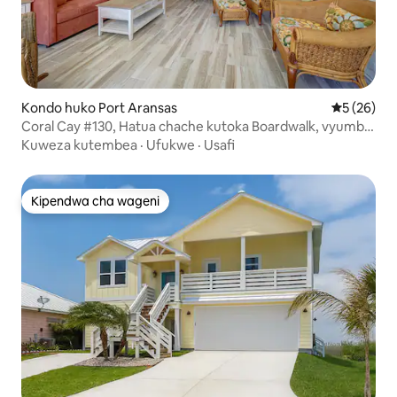
Kondo huko Port Aransas
Ukadiriaji 
5 (26)
Coral Cay #130, Hatua chache kutoka Boardwalk, vyumba
2 vya kulala/mabafu 2
Kuweza kutembea
·
Ufukwe
·
Usafi
Kipendwa cha wageni
Kipendwa cha wageni