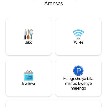
Kitanda cha ukubwa wa Queen | Sofa ya
Aransas
joto, beseni la ma
kulala Island Retreat yenye mabwawa,
bahari. Chunguza: Kuogelea, kuwinda
jiko la kuchomea nyama, viwanja na
makorongo na siku
barabara ya mbao. Maegesho ya magari
Pumzika: Wi-Fi ya 
3. Ngazi zinahitajika; hazifikiwi na watu
Televisheni Mahiri 
wenye ulemavu. Lifti inapatikana kwa
kamili. Vitu vya ziada: Vifaa vya ufukweni
matumizi machache (mizigo/vifaa vya
vimejumuishwa, h
pwani). STR#248320
kwenye mchanga n
kuelekea kwenye e
Jiko
Wi-Fi
Eneo bora la kuku
kufurahia mandhar
Maegesho ya bila
Bwawa
malipo kwenye
majengo