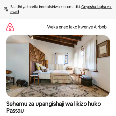
Ruka
Baadhi ya taarifa imetafsiriwa kiotomatiki. 
Onyesha lugha ya 
kwenda
awali
kwenye
maudhui
Weka eneo lako kwenye Airbnb
Sehemu za upangishaji wa likizo huko
Passau