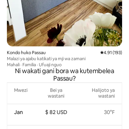
Kondo huko Passau
Ukadiriaji wa w
4.91 (193)
Malazi ya ajabu katikati ya mji wa zamani
Mahali
·
Familia
·
Ufuaji nguo
Ni wakati gani bora wa kutembelea
Passau?
Mwezi
Bei ya
Halijoto ya
wastani
wastani
Jan
$ 82 USD
30°F