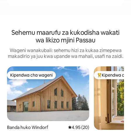
Sehemu maarufu za kukodisha wakati
wa likizo mjini Passau
Wageni wanakubali: sehemu hizi za kukaa zimepewa
makadirio ya juu kwa upande wa mahali, usafi na zaidi.
Kipendwa cha wageni
Kipendwa cha 
Kipendwa cha wageni
Kipendwa maaruf
Banda huko Windorf
Ukadiriaji wa wastani wa 4.95 ka
4.95 (20)