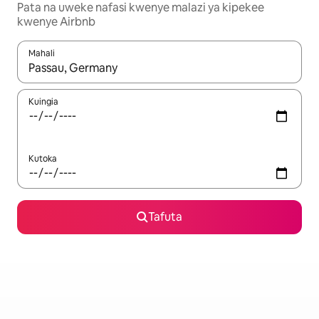
Pata na uweke nafasi kwenye malazi ya kipekee
kwenye Airbnb
Mahali
Wakati matokeo yanapatikana, vinjari kwa kutumia vitufe vya v
Kuingia
Kutoka
Tafuta