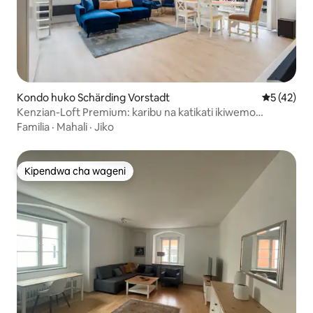
Kondo huko Schärding Vorstadt
Ukadiriaji 
5 (42)
Kenzian-Loft Premium: karibu na katikati ikiwemo
maegesho
Familia
·
Mahali
·
Jiko
Kipendwa cha wageni
Kipendwa cha wageni