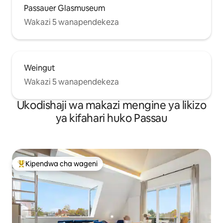
Passauer Glasmuseum
Wakazi 5 wanapendekeza
Weingut
Wakazi 5 wanapendekeza
Ukodishaji wa makazi mengine ya likizo
ya kifahari huko Passau
Kipendwa cha wageni
Kipendwa maarufu cha wageni