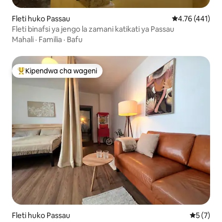
Fleti huko Passau
Ukadiriaji wa w
4.76 (441)
Fleti binafsi ya jengo la zamani katikati ya Passau
Mahali
·
Familia
·
Bafu
Kipendwa cha wageni
Kipendwa maarufu cha wageni
Fleti huko Passau
Ukadiriaji
5 (7)