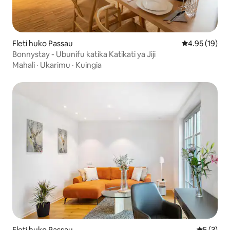
Fleti huko Passau
Ukadiriaji wa 
4.95 (19)
Bonnystay - Ubunifu katika Katikati ya Jiji
Mahali
·
Ukarimu
·
Kuingia
Fleti huko Passau
Ukadiriaji
5 (3)