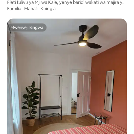
Fleti tulivu ya Mji wa Kale, yenye baridi wakati wa majira ya
joto
Familia
·
Mahali
·
Kuingia
Mwenyeji Bingwa
Mwenyeji Bingwa