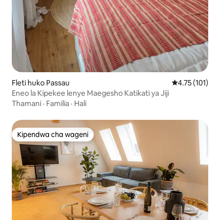
Fleti huko Passau
Ukadiriaji wa w
4.75 (101)
Eneo la Kipekee lenye Maegesho Katikati ya Jiji
Thamani
·
Familia
·
Hali
Kipendwa cha wageni
Kipendwa cha wageni