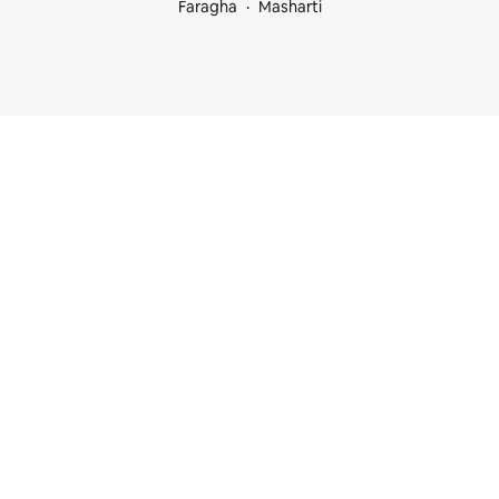
Faragha
Masharti