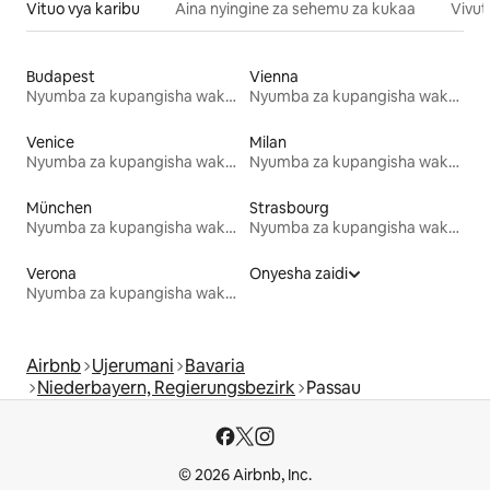
Vituo vya karibu
Aina nyingine za sehemu za kukaa
Vivut
Budapest
Vienna
Nyumba za kupangisha wakati wa likizo
Nyumba za kupangisha wakati wa likizo
Venice
Milan
Nyumba za kupangisha wakati wa likizo
Nyumba za kupangisha wakati wa likizo
München
Strasbourg
Nyumba za kupangisha wakati wa likizo
Nyumba za kupangisha wakati wa likizo
Verona
Onyesha zaidi
Nyumba za kupangisha wakati wa likizo
Airbnb
Ujerumani
Bavaria
Niederbayern, Regierungsbezirk
Passau
© 2026 Airbnb, Inc.