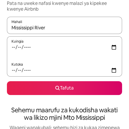
Pata na uweke nafasi kwenye malazi ya kipekee
kwenye Airbnb
Mahali
Wakati matokeo yanapatikana, vinjari kwa kutumia vitufe vya v
Kuingia
Kutoka
Tafuta
Sehemu maarufu za kukodisha wakati
wa likizo mjini Mto Mississippi
Wageni wanakubali: sehemu hizi za kukaa zimepewa