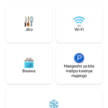
upumzike kwenye beseni la maji moto la
faragha chini ya nyota. Kukiwa na
nyumba mbili tu za kukodi
zilizotawanyika kwenye eneo hilo na
ekari 500 na zaidi za pori
zinazolizunguka, hili ni eneo la kipekee la
Jiko
Wi-Fi
mapumziko lililoundwa kwa ajili ya
uhusiano na nyakati za pamoja
zisizosahaulika
Maegesho ya bila
Bwawa
malipo kwenye
majengo