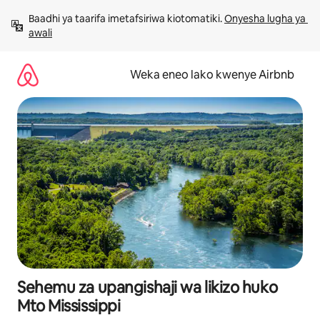
Ruka
Baadhi ya taarifa imetafsiriwa kiotomatiki. 
Onyesha lugha ya 
kwenda
awali
kwenye
maudhui
Weka eneo lako kwenye Airbnb
Sehemu za upangishaji wa likizo huko
Mto Mississippi