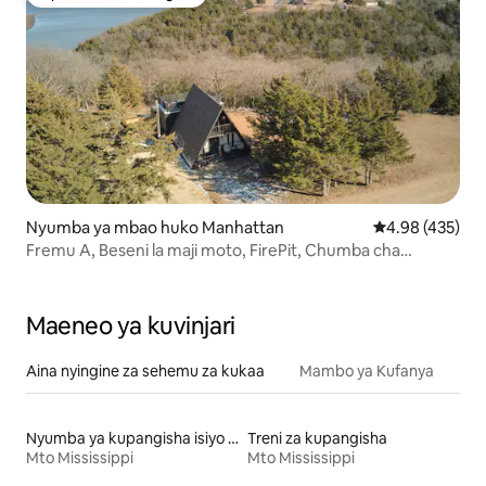
Kipendwa cha wageni
Nyumba ya mbao huko Manhattan
Ukadiriaji wa w
4.98 (435)
Fremu A, Beseni la maji moto, FirePit, Chumba cha
Mchezo, kinachowafaa wanyama vipenzi
Maeneo ya kuvinjari
Aina nyingine za sehemu za kukaa
Mambo ya Kufanya
Nyumba ya kupangisha isiyo na ghorofa
Treni za kupangisha
Mto Mississippi
Mto Mississippi