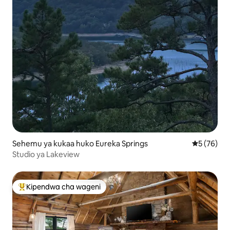
Sehemu ya kukaa huko Eureka Springs
Ukadiriaji 
5 (76)
Studio ya Lakeview
Kipendwa cha wageni
Kipendwa maarufu cha wageni