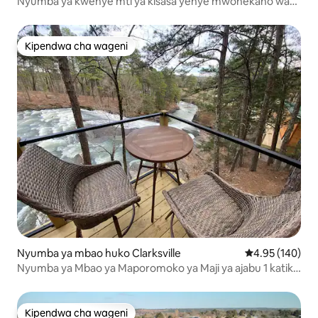
Nyumba ya kwenye mti ya kisasa yenye mwonekano wa
ziwa, beseni la maji moto, shimo la moto na bwawa
Kipendwa cha wageni
Kipendwa cha wageni
Nyumba ya mbao huko Clarksville
Ukadiriaji wa w
4.95 (140)
Nyumba ya Mbao ya Maporomoko ya Maji ya ajabu 1 katika
Ziwa la Horsehead
Kipendwa cha wageni