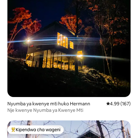
Nyumba ya kwenye mti huko Hermann
Ukadiriaji wa w
4.99 (167)
Nje kwenye Nyumba ya Kwenye Mti
Kipendwa cha wageni
Kipendwa maarufu cha wageni