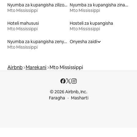
Nyumba za kupangisha zilizo na kitanda chenye urefu unaoweza kufikika
Nyumba za kupangisha zinazofaa familia
Mto Mississippi
Mto Mississippi
Hoteli mahususi
Hosteli za kupangisha
Mto Mississippi
Mto Mississippi
Nyumba za kupangisha zenye Ski-in/ski-out
Onyesha zaidi
Mto Mississippi
Airbnb
Marekani
Mto Mississippi
© 2026 Airbnb, Inc.
Faragha
Masharti