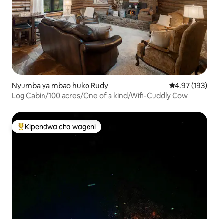
Nyumba ya mbao huko Rudy
Ukadiriaji wa w
4.97 (193)
Log Cabin/100 acres/One of a kind/Wifi-Cuddly Cow
Kipendwa cha wageni
Kipendwa maarufu cha wageni