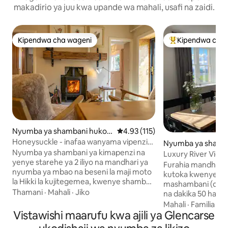
makadirio ya juu kwa upande wa mahali, usafi na zaidi.
Kipendwa cha wageni
Kipendwa cha 
Kipendwa cha wageni
Kipendwa maaruf
Nyumba ya shambani huko
Ukadiriaji wa wastani wa 4.93 kat
4.93 (115)
Abernyte
Honeysuckle - inafaa wanyama vipenzi
Nyumba ya shamb
na beseni la maji moto la kujitegemea
Nyumba ya shambani ya kimapenzi na
wburgh
Luxury River Vie
yenye starehe ya 2 iliyo na mandhari ya
kirafiki
Furahia mandhari 
nyumba ya mbao na beseni la maji moto
kutoka kwenye mak
la Hikki la kujitegemea, kwenye shamba
mashambani (dakik
dogo. Baraza lililofungwa upande wa
Thamani
·
Mahali
·
Jiko
na dakika 50 hadi E
magharibi linapata jua la mwisho la jioni.
huko Hyrneside n
Mahali
·
Familia
·
Ki
Mbwa 1 anakaribishwa. Matembezi
Vistawishi maarufu kwa ajili ya Glencarse
iliyokarabatiwa vi
mengi kwenye eneo + eneo la pamoja la
vya kulala, iliyo na