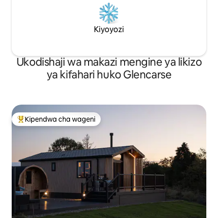
Kiyoyozi
Ukodishaji wa makazi mengine ya likizo
ya kifahari huko Glencarse
Kipendwa cha wageni
Kipendwa maarufu cha wageni