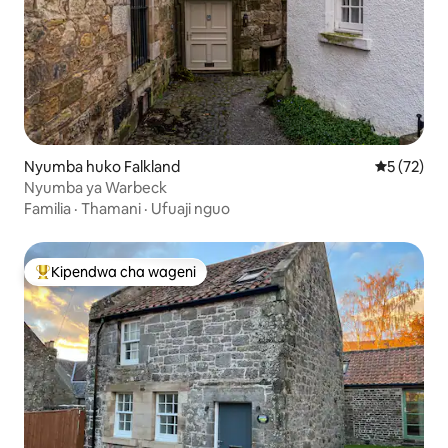
Nyumba huko Falkland
Ukadiriaji 
5 (72)
Nyumba ya Warbeck
Familia
·
Thamani
·
Ufuaji nguo
Kipendwa cha wageni
Kipendwa maarufu cha wageni