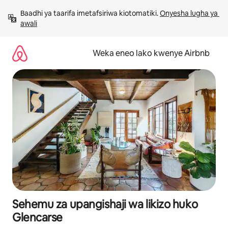
Ruka
Baadhi ya taarifa imetafsiriwa kiotomatiki. 
Onyesha lugha ya 
kwenda
awali
kwenye
maudhui
Weka eneo lako kwenye Airbnb
Sehemu za upangishaji wa likizo huko
Glencarse