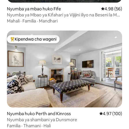
Nyumba ya mbao huko Fife
Ukadiriaji wa 
4.98 (56)
Nyumba ya Mbao ya Kifahari ya Vijijini iliyo na Beseni la Maji
Moto Lililofutwa
Mahali
·
Familia
·
Mandhari
Kipendwa cha wageni
Kipendwa maarufu cha wageni
Nyumba huko Perth and Kinross
Ukadiriaji wa w
4.97 (100)
Nyumba ya shambani ya Dunsmore
Familia
·
Thamani
·
Hali