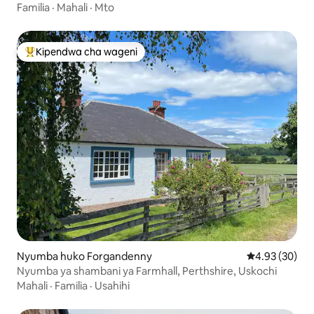
Familia
·
Mahali
·
Mto
Kipendwa cha wageni
Kipendwa maarufu cha wageni
Nyumba huko Forgandenny
Ukadiriaji wa 
4.93 (30)
Nyumba ya shambani ya Farmhall, Perthshire, Uskochi
Mahali
·
Familia
·
Usahihi