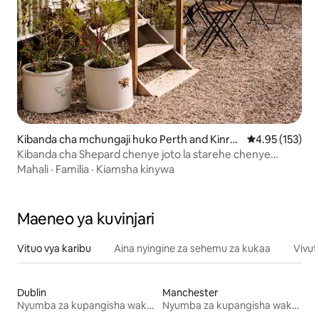
Kibanda cha mchungaji huko Perth and Kinros
Ukadiriaji wa w
4.95 (153)
s
Kibanda cha Shepard chenye joto la starehe chenye
mandhari maridadi
Mahali
·
Familia
·
Kiamsha kinywa
Maeneo ya kuvinjari
Vituo vya karibu
Aina nyingine za sehemu za kukaa
Vivut
Dublin
Manchester
Nyumba za kupangisha wakati wa likizo
Nyumba za kupangisha wakati wa likizo