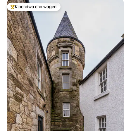
Kipendwa cha wageni
Kipendwa maarufu cha wageni