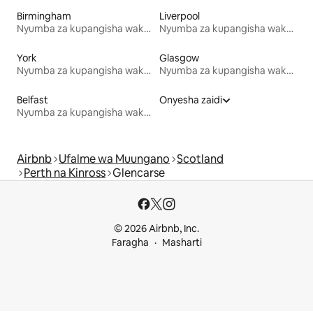
Birmingham
Liverpool
Nyumba za kupangisha wakati wa likizo
Nyumba za kupangisha wakati wa likizo
York
Glasgow
Nyumba za kupangisha wakati wa likizo
Nyumba za kupangisha wakati wa likizo
Belfast
Onyesha zaidi
Nyumba za kupangisha wakati wa likizo
Airbnb
Ufalme wa Muungano
Scotland
Perth na Kinross
Glencarse
© 2026 Airbnb, Inc.
Faragha
Masharti