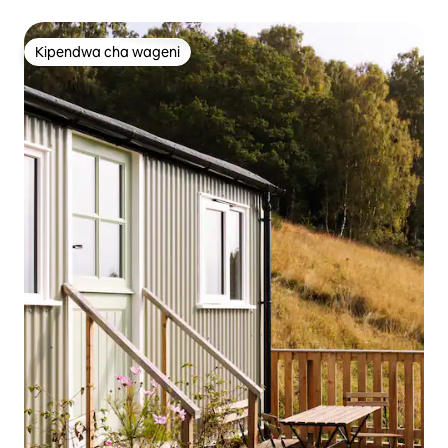
Kipendwa cha wageni
Kipendwa cha wageni