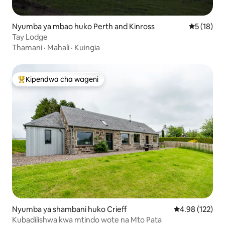
Nyumba ya mbao huko Perth and Kinross
Ukadiriaji 
5 (18)
Tay Lodge
Thamani
·
Mahali
·
Kuingia
Kipendwa cha wageni
Kipendwa maarufu cha wageni
Nyumba ya shambani huko Crieff
Ukadiriaji wa w
4.98 (122)
Kubadilishwa kwa mtindo wote na Mto Pata