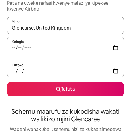
Pata na uweke nafasi kwenye malazi ya kipekee
kwenye Airbnb
Mahali
Wakati matokeo yanapatikana, vinjari kwa kutumia vitufe vya v
Kuingia
Kutoka
Tafuta
Sehemu maarufu za kukodisha wakati
wa likizo mjini Glencarse
Wageni wanakubali: sehemu hizi za kukaa zimepewa