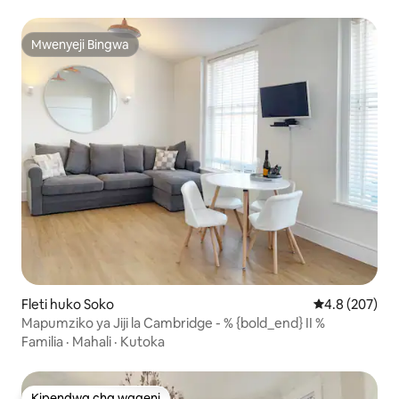
Mwenyeji Bingwa
Mwenyeji Bingwa
Fleti huko Soko
Ukadiriaji wa 
4.8 (207)
Mapumziko ya Jiji la Cambridge - % {bold_end} II %
Familia
·
Mahali
·
Kutoka
Kipendwa cha wageni