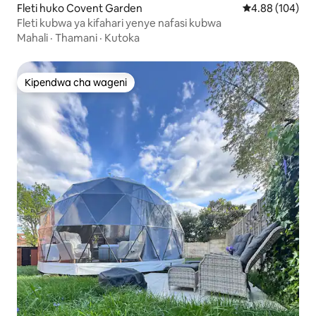
Fleti huko Covent Garden
Ukadiriaji wa w
4.88 (104)
Fleti kubwa ya kifahari yenye nafasi kubwa
Mahali
·
Thamani
·
Kutoka
Kipendwa cha wageni
Kipendwa cha wageni