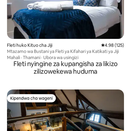
Fleti huko Kituo cha Jiji
Ukadiriaji wa w
4.98 (125)
Mtazamo wa Bustani ya Fleti ya Kifahari ya Katikati ya Jiji
Mahali
·
Thamani
·
Ubora wa usingizi
Fleti nyingine za kupangisha za likizo
zilizowekewa huduma
Kipendwa cha wageni
Kipendwa cha wageni