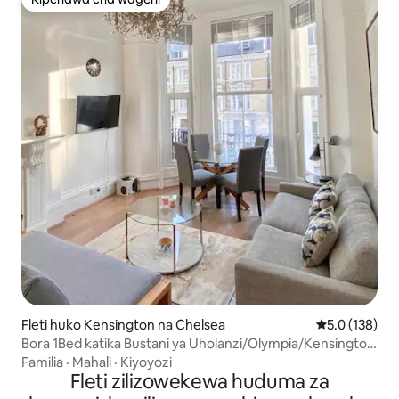
Kipendwa cha wageni
Fleti huko Kensington na Chelsea
Ukadiriaji wa 
5.0 (138)
Bora 1Bed katika Bustani ya Uholanzi/Olympia/Kensington
W14
Familia
·
Mahali
·
Kiyoyozi
Fleti zilizowekewa huduma za