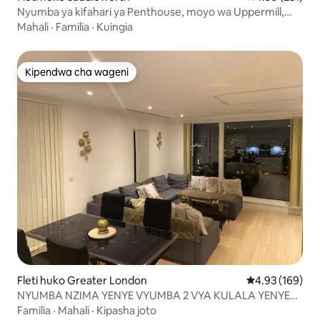
Nyumba ya kifahari ya Penthouse, moyo wa Uppermill,
Saddleworth
Mahali
·
Familia
·
Kuingia
Kipendwa cha wageni
Kipendwa cha wageni
Fleti huko Greater London
Ukadiriaji wa w
4.93 (169)
NYUMBA NZIMA YENYE VYUMBA 2 VYA KULALA YENYE
MTARO MKUBWA WA KUJITEGEMEA
Familia
·
Mahali
·
Kipasha joto