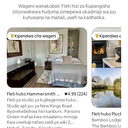
Wageni wanakubali: Fleti hizi za Kupangisha
zilizowekewa huduma zimepewa ukadiriaji wa juu
kuhusiana na mahali, usafi na kadhalika.
Kipendwa cha wageni
Kipendwa cha 
Kipendwa maarufu cha wageni
Kipendwa maaruf
Fleti huko Hammersmith na
Ukadiriaji wa wastani wa 4.95 kat
4.95 (224)
Fulham
Fleti ya studio ya kujitegemea huko
Parsons Green
Studio apt juu ya New Kings Road .
Iliyorekebishwa hivi karibuni . Parsons
Fleti huko Pluckle
Green Inafaa kwa mtaalamu mmoja.
Bamboo Lodge stu
Kwa uwekaji nafasi zaidi ya wiki 2,
maeneo mazuri y
The Bamboo Lodge
msafishaji hutolewa bila malipo . Fleti