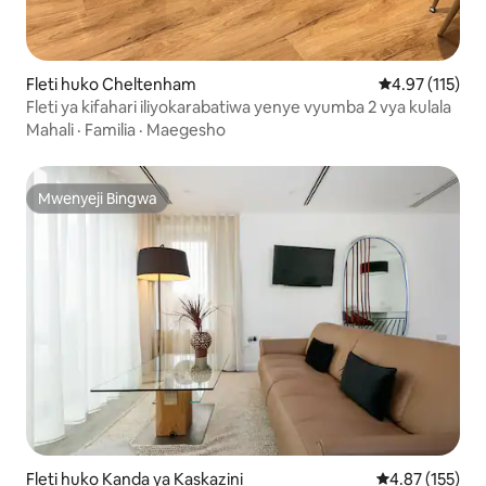
Fleti huko Cheltenham
Ukadiriaji wa w
4.97 (115)
Fleti ya kifahari iliyokarabatiwa yenye vyumba 2 vya kulala
Mahali
·
Familia
·
Maegesho
Mwenyeji Bingwa
Mwenyeji Bingwa
Fleti huko Kanda ya Kaskazini
Ukadiriaji wa w
4.87 (155)