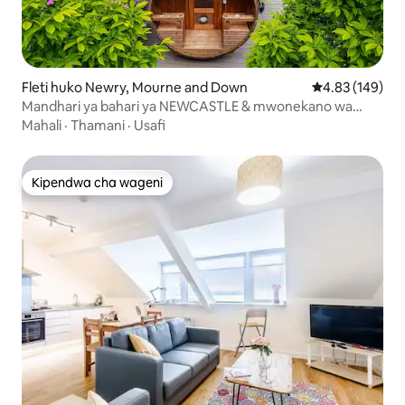
Fleti huko Newry, Mourne and Down
Ukadiriaji wa w
4.83 (149)
Mandhari ya bahari ya NEWCASTLE & mwonekano wa
nyuma wa msitu
Mahali
·
Thamani
·
Usafi
Kipendwa cha wageni
Kipendwa cha wageni