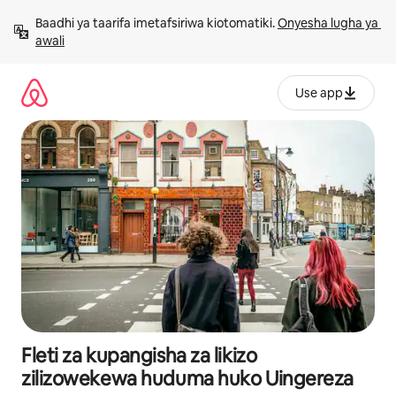
Ruka
Baadhi ya taarifa imetafsiriwa kiotomatiki. 
Onyesha lugha ya 
kwenda
awali
kwenye
maudhui
Use app
Fleti za kupangisha za likizo
zilizowekewa huduma huko Uingereza