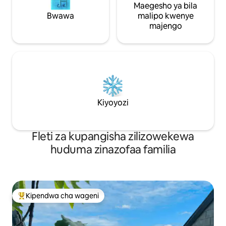
Maegesho ya bila
Bwawa
malipo kwenye
majengo
Kiyoyozi
Fleti za kupangisha zilizowekewa
huduma zinazofaa familia
Kipendwa cha wageni
Kipendwa maarufu cha wageni