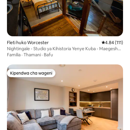
Fleti huko Worcester
Ukadiriaji wa w
4.84 (111)
Nightingale - Studio ya Kihistoria Yenye Kuba - Maegesho
ya Bila Malipo
Familia
·
Thamani
·
Bafu
Kipendwa cha wageni
Kipendwa cha wageni