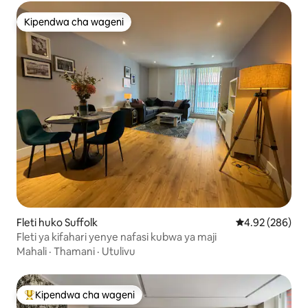
Kipendwa cha wageni
Kipendwa cha wageni
Fleti huko Suffolk
Ukadiriaji wa w
4.92 (286)
Fleti ya kifahari yenye nafasi kubwa ya maji
Mahali
·
Thamani
·
Utulivu
Kipendwa cha wageni
Kipendwa maarufu cha wageni