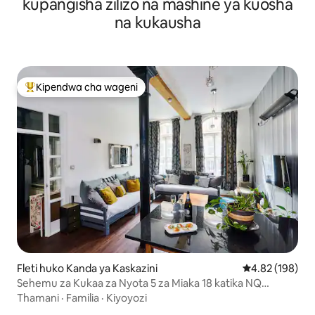
kupangisha zilizo na mashine ya kuosha
na kukausha
Kipendwa cha wageni
Kipendwa maarufu cha wageni
Fleti huko Kanda ya Kaskazini
Ukadiriaji wa w
4.82 (198)
Sehemu za Kukaa za Nyota 5 za Miaka 18 katika NQ
Central, Fleti ya Kifahari yenye Chumba 1 cha Kulala
Thamani
·
Familia
·
Kiyoyozi