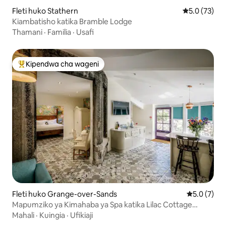
Fleti huko Stathern
Ukadiriaji wa
5.0 (73)
Kiambatisho katika Bramble Lodge
Thamani
·
Familia
·
Usafi
Kipendwa cha wageni
Kipendwa maarufu cha wageni
Fleti huko Grange-over-Sands
Ukadiriaji w
5.0 (7)
Mapumziko ya Kimahaba ya Spa katika Lilac Cottage
(chumba 1 cha kulala)
Mahali
·
Kuingia
·
Ufikiaji