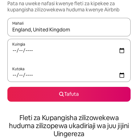
Pata na uweke nafasi kwenye fleti za kipekee za
kupangisha zilizowekewa huduma kwenye Airbnb
Mahali
Wakati matokeo yanapatikana, vinjari kwa kutumia vitufe vya v
Kuingia
Kutoka
Tafuta
Fleti za Kupangisha zilizowekewa
huduma zilizopewa ukadiriaji wa juu jijini
Uingereza