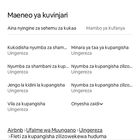
Maeneo ya kuvinjari
Aina nyingine za sehemu za kukaa
Mambo ya Kufanya
Kukodisha nyumba za shambani
Minara ya taa ya kupangisha
Uingereza
Uingereza
Nyumba za shambani za kupangisha
Nyumba za kupangisha zilizo na ufikiaji wa ziwa
Uingereza
Uingereza
Jengo la kidini la kupangisha
Nyumba za kupangisha zilizo na kitanda chenye urefu unaoweza kufikika
Uingereza
Uingereza
Vila za kupangisha
Onyesha zaidi
Uingereza
Airbnb
Ufalme wa Muungano
Uingereza
Fleti za kupangisha zilizowekewa huduma