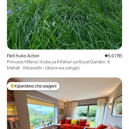
Fleti huko Acton
Ukadiriaji wa
5.0 (19)
Princess Milena | Kuba ya Kifahari ya Royal Garden. 6
Mahali
·
Vistawishi
·
Ubora wa usingizi
Kipendwa cha wageni
Kipendwa maarufu cha wageni