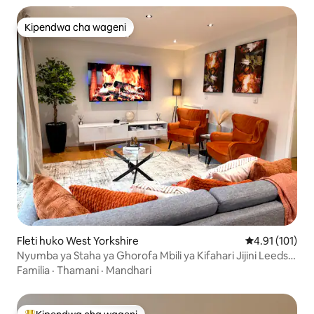
Kipendwa cha wageni
Kipendwa cha wageni
Fleti huko West Yorkshire
Ukadiriaji wa w
4.91 (101)
Nyumba ya Staha ya Ghorofa Mbili ya Kifahari Jijini Leeds
Maegesho ya Bila Malipo
Familia
·
Thamani
·
Mandhari