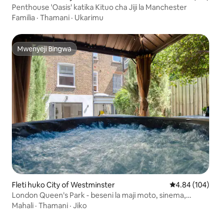
Penthouse 'Oasis' katika Kituo cha Jiji la Manchester
Familia
·
Thamani
·
Ukarimu
Mwenyeji Bingwa
Mwenyeji Bingwa
Fleti huko City of Westminster
Ukadiriaji wa w
4.84 (104)
London Queen's Park - beseni la maji moto, sinema,
michezo
Mahali
·
Thamani
·
Jiko