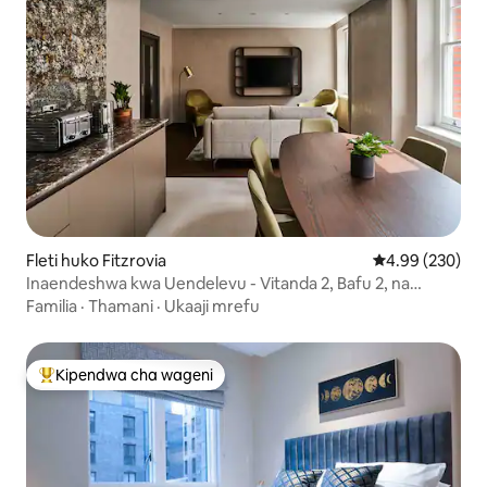
Fleti huko Fitzrovia
Ukadiriaji wa w
4.99 (230)
Inaendeshwa kwa Uendelevu - Vitanda 2, Bafu 2, na
baraza
Familia
·
Thamani
·
Ukaaji mrefu
Kipendwa cha wageni
Kipendwa maarufu cha wageni