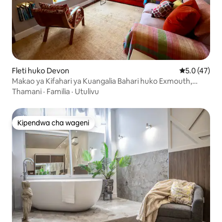
Fleti huko Devon
Ukadiriaji wa
5.0 (47)
Makao ya Kifahari ya Kuangalia Bahari huko Exmouth,
Devon
Thamani
·
Familia
·
Utulivu
Kipendwa cha wageni
Kipendwa cha wageni