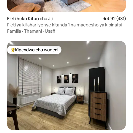
Fleti huko Kituo cha Jiji
Ukadiriaji wa w
4.92 (431)
Fleti ya kifahari yenye kitanda 1 na maegesho ya kibinafsi
Familia
·
Thamani
·
Usafi
Kipendwa cha wageni
Kipendwa maarufu cha wageni