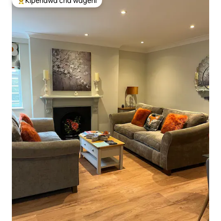
Kipendwa cha wageni
Kipendwa maarufu cha wageni