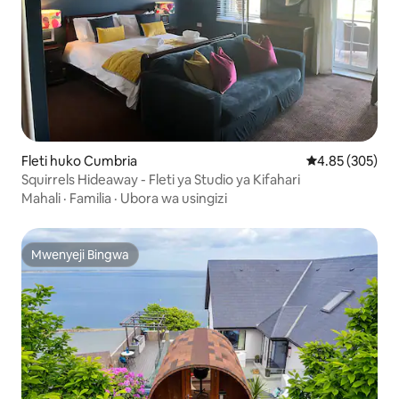
Fleti huko Cumbria
Ukadiriaji wa w
4.85 (305)
Squirrels Hideaway - Fleti ya Studio ya Kifahari
Mahali
·
Familia
·
Ubora wa usingizi
Mwenyeji Bingwa
Mwenyeji Bingwa