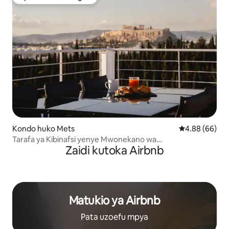
Kipendwa cha wageni
Kondo huko Mets
Ukadiriaji wa 
4.88 (66)
Tarafa ya Kibinafsi yenye Mwonekano wa
Zaidi kutoka Airbnb
Acropolis|Aētheryn Loft-Athens
Matukio ya Airbnb
Pata uzoefu mpya