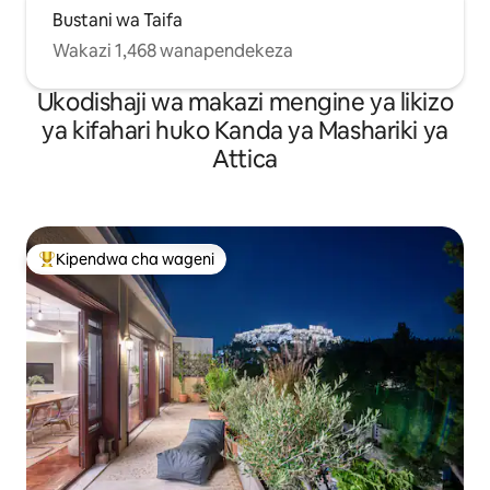
Bustani wa Taifa
Wakazi 1,468 wanapendekeza
Ukodishaji wa makazi mengine ya likizo
ya kifahari huko Kanda ya Mashariki ya
Attica
Kipendwa cha wageni
Kipendwa maarufu cha wageni