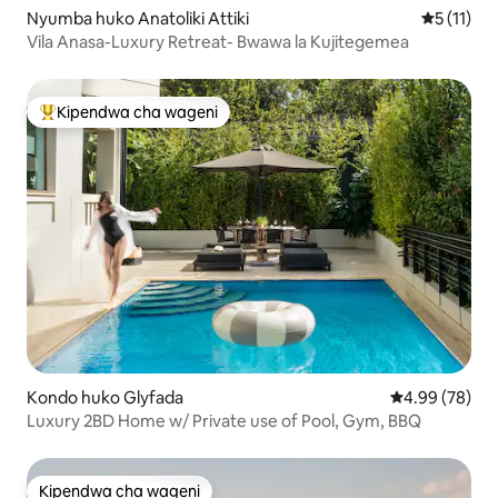
Nyumba huko Anatoliki Attiki
Ukadiriaji
5 (11)
Vila Anasa-Luxury Retreat- Bwawa la Kujitegemea
Kipendwa cha wageni
Kipendwa maarufu cha wageni
Kondo huko Glyfada
Ukadiriaji wa 
4.99 (78)
Luxury 2BD Home w/ Private use of Pool, Gym, BBQ
Kipendwa cha wageni