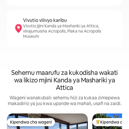
Vivutio vilivyo karibu
Vivutio jijini Kanda ya Mashariki ya Attica,
vinajumuisha Acropolis, Plaka na Acropolis
Museum
Sehemu maarufu za kukodisha wakati
wa likizo mjini Kanda ya Mashariki ya
Attica
Wageni wanakubali: sehemu hizi za kukaa zimepewa
makadirio ya juu kwa upande wa mahali, usafi na zaidi.
Kipendwa cha wageni
Kipendwa cha 
Kipendwa cha wageni
Kipendwa maaruf