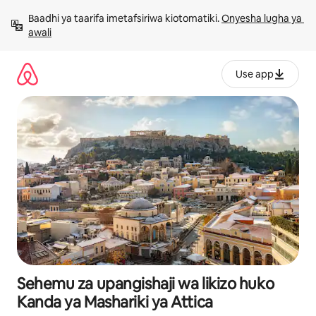
Ruka
Baadhi ya taarifa imetafsiriwa kiotomatiki. 
Onyesha lugha ya 
kwenda
awali
kwenye
maudhui
Use app
Sehemu za upangishaji wa likizo huko
Kanda ya Mashariki ya Attica