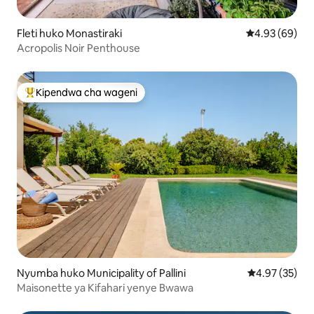
Fleti huko Monastiraki
Ukadiriaji wa 
4.93 (69)
Acropolis Noir Penthouse
Kipendwa cha wageni
Kipendwa maarufu cha wageni
Nyumba huko Municipality of Pallini
Ukadiriaji wa 
4.97 (35)
Maisonette ya Kifahari yenye Bwawa