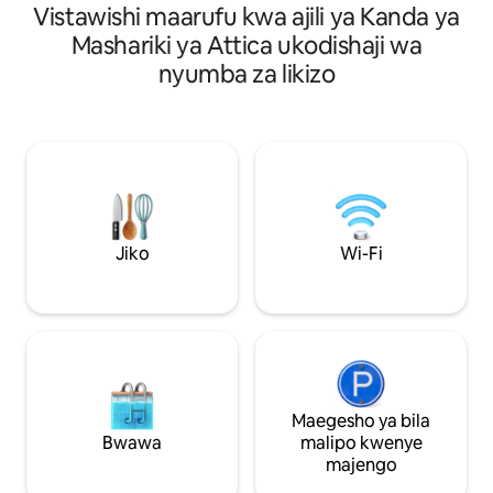
Vistawishi maarufu kwa ajili ya Kanda ya
kulala. Iko katika e
inachanganya haiba ya kawaida na
Artemida (kitongoj
mandhari adimu ya jiji.
Mashariki ya Attica ukodishaji wa
1,8 kutoka katikati
nyumba za likizo
gari kutoka uwanj
20 kutoka bandari
wetu wanaweza ku
mapumziko kati ya
kuweka nafasi ya li
kelele za katikati l
kutosha (1,8km) 
au baa.
Jiko
Wi-Fi
Maegesho ya bila
Bwawa
malipo kwenye
majengo