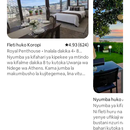
Fleti huko Koropi
Ukadiriaji wa wastani wa 4.93 kat
4.93 (624)
Royal Penthouse • Inalala dakika 4• 8
kutoka Uwanja wa Ndege
Nyumba ya kifahari ya kipekee ya mtindo
wa kifalme dakika 8 tu kutoka Uwanja wa
Ndege wa Athens. Kama jumba la
makumbusho la kujitegemea, lina vitu
vya kale, vitanda 200×220 vikubwa,
mtaro mkubwa wa kujitegemea na
ufikiaji wa paa kwa ajili ya mandhari nzuri
na mwonekano wa ndege. Inafaa kwa
Nyumba huko Art
familia, yenye nafasi na tabia nyingi
Nyumba ya kifahar
ambayo hutapata mahali pengine
Harris/mwonekan
Ni fleti huru na y
popote katika eneo hilo. Milango ya kioo
bahari/karibu na 
yenye ufikiaji wa
hufurika kwenye sehemu hiyo kwa
bustani nzuri na
mwanga wa asili na kuweka anga wazi —
bahari kutoka seb
sehemu ya kukaa ya kipekee ambayo