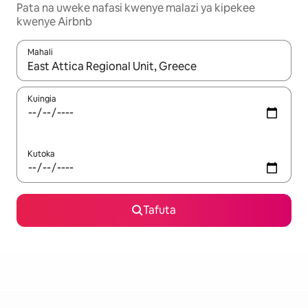
Pata na uweke nafasi kwenye malazi ya kipekee
kwenye Airbnb
Mahali
Wakati matokeo yanapatikana, vinjari kwa kutumia vitufe vya v
Kuingia
Kutoka
Tafuta