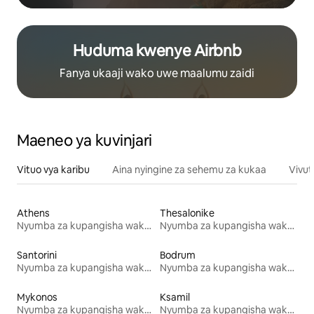
Huduma kwenye Airbnb
Fanya ukaaji wako uwe maalumu zaidi
Maeneo ya kuvinjari
Vituo vya karibu
Aina nyingine za sehemu za kukaa
Vivut
Athens
Thesalonike
Nyumba za kupangisha wakati wa likizo
Nyumba za kupangisha wakati wa likizo
Santorini
Bodrum
Nyumba za kupangisha wakati wa likizo
Nyumba za kupangisha wakati wa likizo
Mykonos
Ksamil
Nyumba za kupangisha wakati wa likizo
Nyumba za kupangisha wakati wa likizo