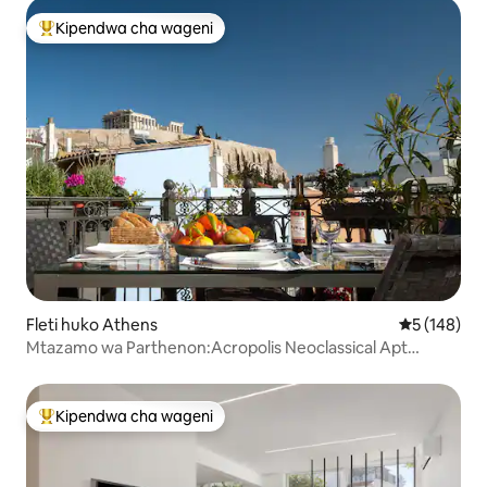
Kipendwa cha wageni
Kipendwa maarufu cha wageni
Fleti huko Athens
Ukadiriaji w
5 (148)
Mtazamo wa Parthenon:Acropolis Neoclassical Apt
&Terrace
Kipendwa cha wageni
Kipendwa maarufu cha wageni