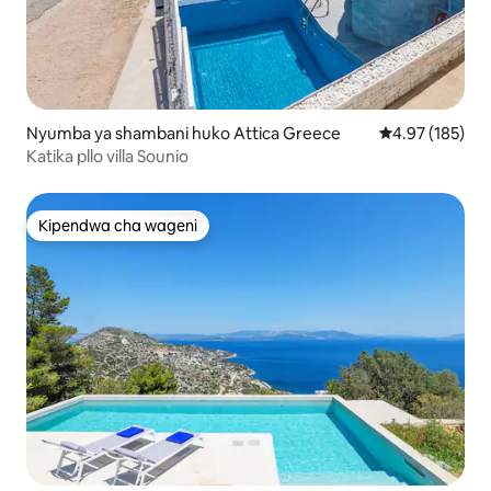
Nyumba ya shambani huko Attica Greece
Ukadiriaji wa w
4.97 (185)
Katika pllo villa Sounio
Kipendwa cha wageni
Kipendwa cha wageni