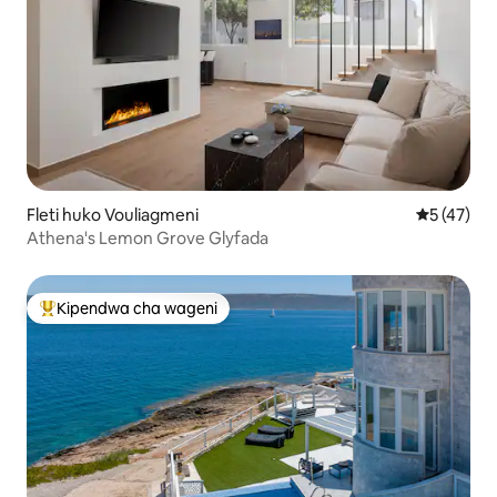
Fleti huko Vouliagmeni
Ukadiriaji 
5 (47)
Athena's Lemon Grove Glyfada
Kipendwa cha wageni
Kipendwa maarufu cha wageni