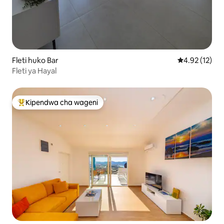
Fleti huko Bar
Ukadiriaji wa 
4.92 (12)
Fleti ya Hayal
Kipendwa cha wageni
Kipendwa maarufu cha wageni