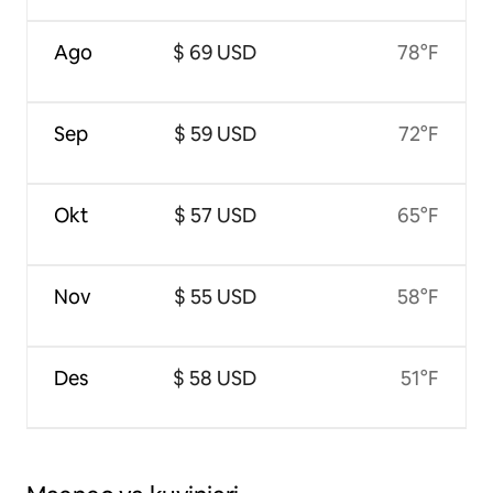
Ago
$ 69 USD
78°F
Sep
$ 59 USD
72°F
Okt
$ 57 USD
65°F
Nov
$ 55 USD
58°F
Des
$ 58 USD
51°F