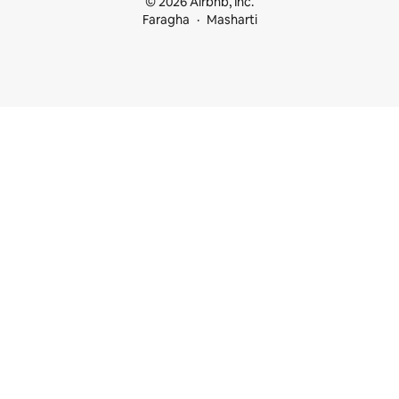
© 2026 Airbnb, Inc.
Faragha
Masharti