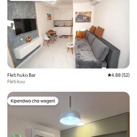
Fleti huko Bar
Ukadiriaji wa 
4.88 (52)
Fleti kuu
Kipendwa cha wageni
Kipendwa cha wageni