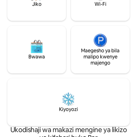
Ufukweni nchini Montenegro.
ufuatiliaji wa vid
Jiko
Wi-Fi
Maegesho ya bila
Bwawa
malipo kwenye
majengo
Kiyoyozi
Ukodishaji wa makazi mengine ya likizo