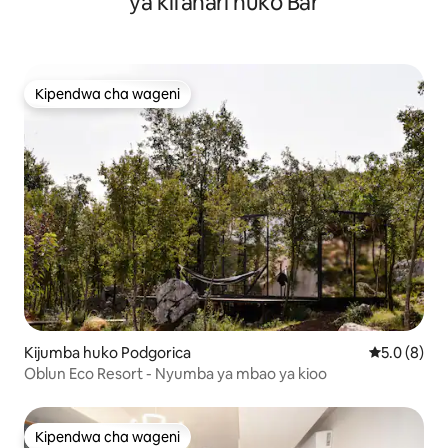
ya kifahari huko Bar
Kipendwa cha wageni
Kipendwa cha wageni
Kijumba huko Podgorica
Ukadiriaji w
5.0 (8)
Oblun Eco Resort - Nyumba ya mbao ya kioo
Kipendwa cha wageni
Kipendwa cha wageni