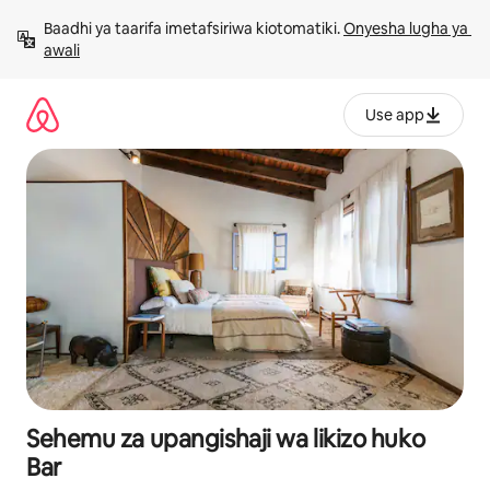
Ruka
Baadhi ya taarifa imetafsiriwa kiotomatiki. 
Onyesha lugha ya 
kwenda
awali
kwenye
maudhui
Use app
Sehemu za upangishaji wa likizo huko
Bar