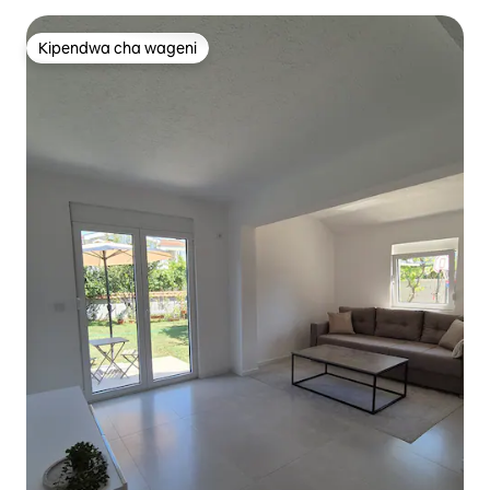
Kipendwa cha wageni
Kipendwa cha wageni