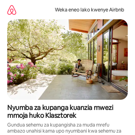
Ruka
kwenda
Weka eneo lako kwenye Airbnb
kwenye
maudhui
Nyumba za kupanga kuanzia mwezi
mmoja huko Klasztorek
Gundua sehemu za kupangisha za muda mrefu
ambazo unahisi kama upo nyumbani kwa sehemu za