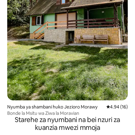
Nyumba ya shambani huko Jezioro Morawy
Ukadiriaji wa 
4.94 (16)
Bonde la Msitu wa Ziwa la Moravian
Starehe za nyumbani na bei nzuri za
kuanzia mwezi mmoja