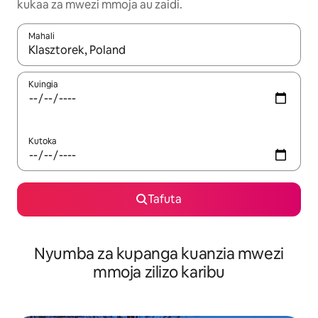
kukaa za mwezi mmoja au zaidi.
Mahali
Wakati matokeo yanapatikana, vinjari kwa kutumia vitufe vya v
Kuingia
Kutoka
Tafuta
Nyumba za kupanga kuanzia mwezi
mmoja zilizo karibu