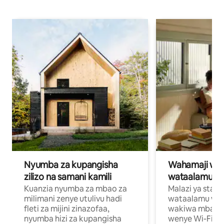
Nyumba za kupangisha
Wahamaji wa ki
zilizo na samani kamili
wataalamu wa
Kuanzia nyumba za mbao za
Malazi ya star
milimani zenye utulivu hadi
wataalamu wan
fleti za mijini zinazofaa,
wakiwa mbali na
nyumba hizi za kupangisha
wenye Wi-Fi n