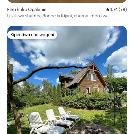
Fleti huko Opalenie
Ukadiriaji wa 
4.74 (78)
Utalii wa shamba Bonde la Kijani, choma, moto wa
uwanjani
Kipendwa cha wageni
Kipendwa cha wageni