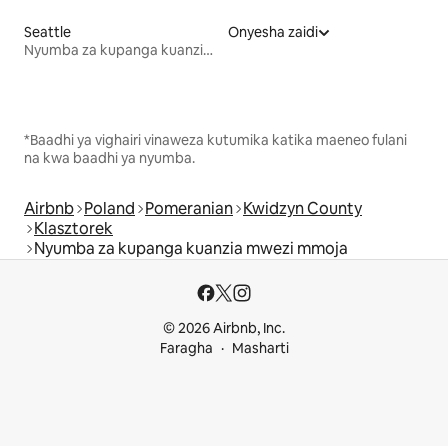
Seattle
Onyesha zaidi
Nyumba za kupanga kuanzia mwezi mmoja
*Baadhi ya vighairi vinaweza kutumika katika maeneo fulani
na kwa baadhi ya nyumba.
Airbnb
Poland
Pomeranian
Kwidzyn County
Klasztorek
Nyumba za kupanga kuanzia mwezi mmoja
© 2026 Airbnb, Inc.
Faragha
Masharti