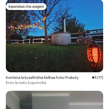
Kipendwa cha wageni
Kipendwa cha wageni
Kontena la kusafirishia bidhaa huko Prabuty
Ukadiriaji 
5 (17)
Eneo la watu kupumzika