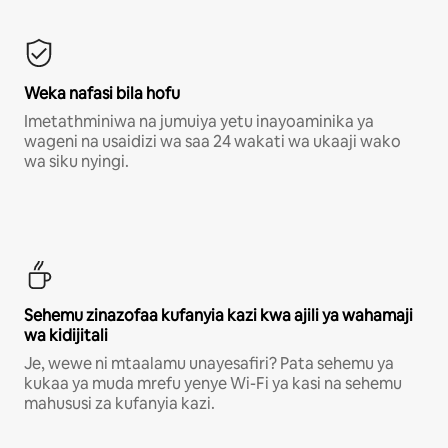
Weka nafasi bila hofu
Imetathminiwa na jumuiya yetu inayoaminika ya
wageni na usaidizi wa saa 24 wakati wa ukaaji wako
wa siku nyingi.
Sehemu zinazofaa kufanyia kazi kwa ajili ya wahamaji
wa kidijitali
Je, wewe ni mtaalamu unayesafiri? Pata sehemu ya
kukaa ya muda mrefu yenye Wi-Fi ya kasi na sehemu
mahususi za kufanyia kazi.