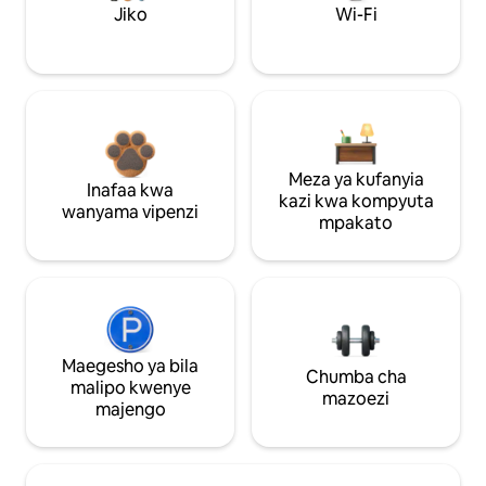
Jiko
Wi-Fi
Meza ya kufanyia
Inafaa kwa
kazi kwa kompyuta
wanyama vipenzi
mpakato
Maegesho ya bila
Chumba cha
malipo kwenye
mazoezi
majengo