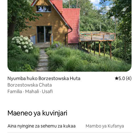
Nyumba huko Borzestowska Huta
Ukadiriaji w
5.0 (4)
Borzestowska Chata
Familia
·
Mahali
·
Usafi
Maeneo ya kuvinjari
Aina nyingine za sehemu za kukaa
Mambo ya Kufanya