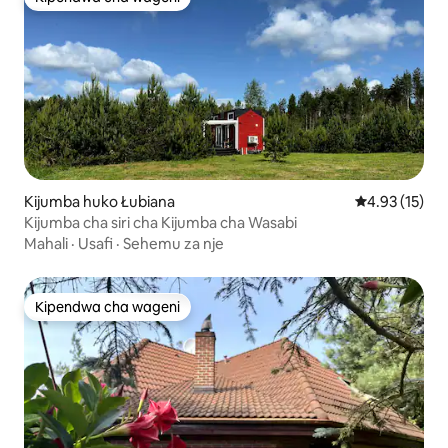
Kipendwa cha wageni
Kijumba huko Łubiana
Ukadiriaji wa 
4.93 (15)
Kijumba cha siri cha Kijumba cha Wasabi
Mahali
·
Usafi
·
Sehemu za nje
Kipendwa cha wageni
Kipendwa cha wageni