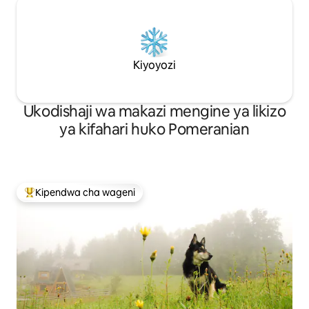
Kiyoyozi
Ukodishaji wa makazi mengine ya likizo
ya kifahari huko Pomeranian
Kipendwa cha wageni
Kipendwa maarufu cha wageni