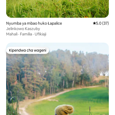
Nyumba ya mbao huko Łapalice
Ukadiriaji wa
5.0 (37)
Jelinkowo Kaszuby
Mahali
·
Familia
·
Ufikiaji
Kipendwa cha wageni
Kipendwa cha wageni