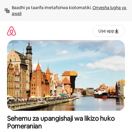
Ruka
Baadhi ya taarifa imetafsiriwa kiotomatiki. 
Onyesha lugha ya 
kwenda
awali
kwenye
maudhui
Use app
Sehemu za upangishaji wa likizo huko
Pomeranian