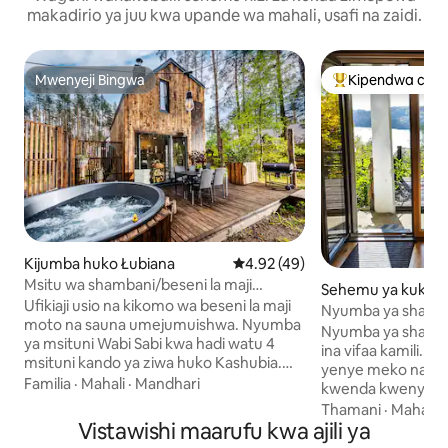
makadirio ya juu kwa upande wa mahali, usafi na zaidi.
Mwenyeji Bingwa
Kipendwa cha 
Mwenyeji Bingwa
Kipendwa maaruf
Kijumba huko Łubiana
Ukadiriaji wa wastani wa 4.92 ka
4.92 (49)
Msitu wa shambani/beseni la maji
Sehemu ya kukaa
moto/meko/sauna/ziwa Kashubia
Ufikiaji usio na kikomo wa beseni la maji
ory
Nyumba ya shamban
moto na sauna umejumuishwa. Nyumba
unaoelekea ziwani
Nyumba ya shamb
ya msituni Wabi Sabi kwa hadi watu 4
ina vifaa kamili. Ghorofa ya chini: sebule
msituni kando ya ziwa huko Kashubia.
yenye meko na ml
Tunatoa nyumba ya shambani yenye
Familia
·
Mahali
·
Mandhari
kwenda kwenye si
ghorofa mbili ya takribani 45m2 iliyo na
jiko, bafu lenye b
Thamani
·
Mahali
·
vyumba viwili tofauti vya kulala, sebule
Vistawishi maarufu kwa ajili ya
Ghorofani: Chumba
ya pamoja iliyo na kiambatisho, chumba
kilicho na roshan