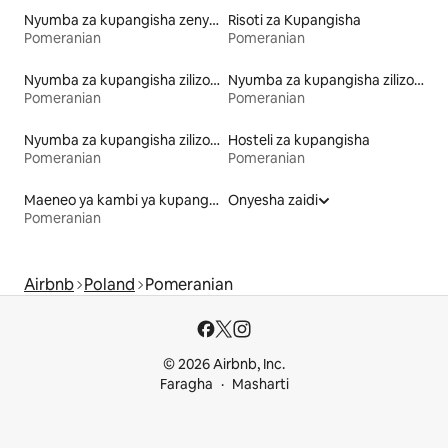
Nyumba za kupangisha zenye kiamsha kinywa
Risoti za Kupangisha
Pomeranian
Pomeranian
Nyumba za kupangisha zilizo na kitanda chenye urefu unaoweza kufikika
Nyumba za kupangisha zilizo na ufikiaji wa ufukweni
Pomeranian
Pomeranian
Nyumba za kupangisha zilizo na beseni la maji moto
Hosteli za kupangisha
Pomeranian
Pomeranian
Maeneo ya kambi ya kupangisha
Onyesha zaidi
Pomeranian
Airbnb
Poland
Pomeranian
© 2026 Airbnb, Inc.
Faragha
Masharti