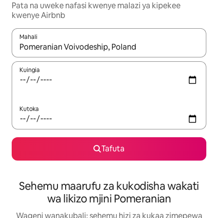
Pata na uweke nafasi kwenye malazi ya kipekee
kwenye Airbnb
Mahali
Wakati matokeo yanapatikana, vinjari kwa kutumia vitufe vya v
Kuingia
Kutoka
Tafuta
Sehemu maarufu za kukodisha wakati
wa likizo mjini Pomeranian
Wageni wanakubali: sehemu hizi za kukaa zimepewa