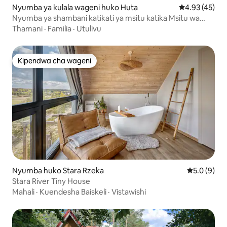
Nyumba ya kulala wageni huko Huta
Ukadiriaji wa 
4.93 (45)
Nyumba ya shambani katikati ya msitu katika Msitu wa
Tuchola
Thamani
·
Familia
·
Utulivu
Kipendwa cha wageni
Kipendwa cha wageni
Nyumba huko Stara Rzeka
Ukadiriaji w
5.0 (9)
Stara River Tiny House
Mahali
·
Kuendesha Baiskeli
·
Vistawishi