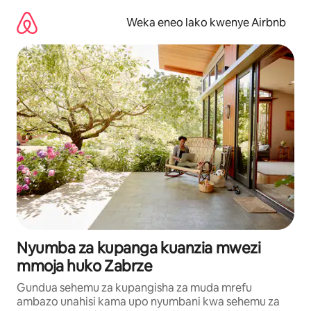
Ruka
kwenda
Weka eneo lako kwenye Airbnb
kwenye
maudhui
Nyumba za kupanga kuanzia mwezi
mmoja huko Zabrze
Gundua sehemu za kupangisha za muda mrefu
ambazo unahisi kama upo nyumbani kwa sehemu za