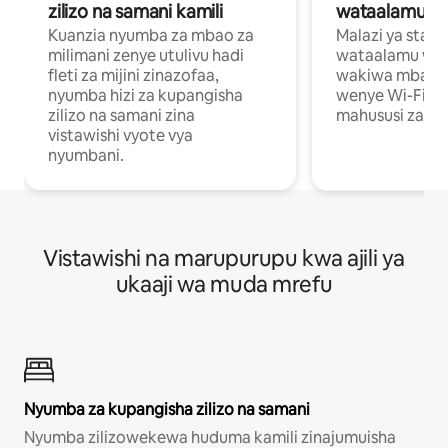
zilizo na samani kamili
wataalamu wa
Kuanzia nyumba za mbao za
Malazi ya star
milimani zenye utulivu hadi
wataalamu wan
fleti za mijini zinazofaa,
wakiwa mbali na
nyumba hizi za kupangisha
wenye Wi-Fi n
zilizo na samani zina
mahususi za kuf
vistawishi vyote vya
nyumbani.
Vistawishi na marupurupu kwa ajili ya
ukaaji wa muda mrefu
Nyumba za kupangisha zilizo na samani
Nyumba zilizowekewa huduma kamili zinajumuisha