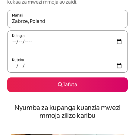
kukaa za mwezi mmoja au zaidi.
Mahali
Wakati matokeo yanapatikana, vinjari kwa kutumia vitufe vya v
Kuingia
Kutoka
Tafuta
Nyumba za kupanga kuanzia mwezi
mmoja zilizo karibu