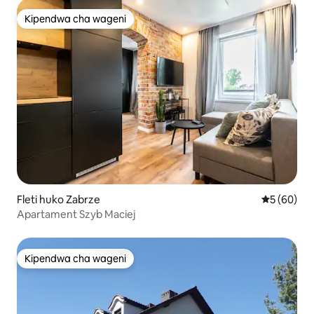
Kipendwa cha wageni
Kipendwa cha wageni
Fleti huko Zabrze
Ukadiriaji 
5 (60)
Apartament Szyb Maciej
Kipendwa cha wageni
Kipendwa cha wageni