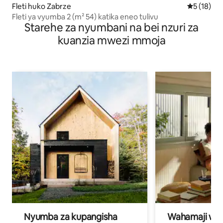
Fleti huko Zabrze
Ukadiriaji 
5 (18)
Fleti ya vyumba 2 (m² 54) katika eneo tulivu
Starehe za nyumbani na bei nzuri za
kuanzia mwezi mmoja
Nyumba za kupangisha
Wahamaji wa ki