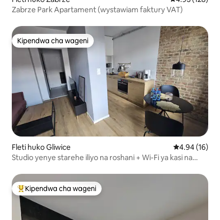
Zabrze Park Apartament (wystawiam faktury VAT)
Kipendwa cha wageni
Kipendwa cha wageni
Fleti huko Gliwice
Ukadiriaji wa 
4.94 (16)
Studio yenye starehe iliyo na roshani + Wi-Fi ya kasi na
kahawa
Kipendwa cha wageni
Kipendwa maarufu cha wageni