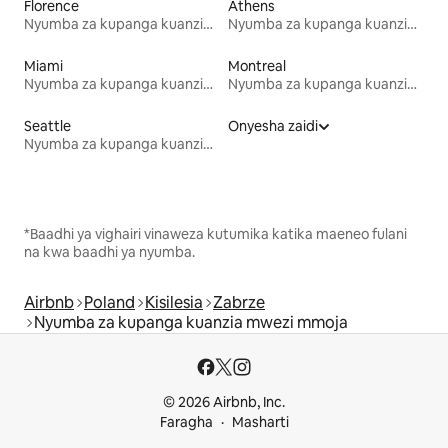
Florence
Athens
Nyumba za kupanga kuanzia mwezi mmoja
Nyumba za kupanga kuanzia mwezi mmoja
Miami
Montreal
Nyumba za kupanga kuanzia mwezi mmoja
Nyumba za kupanga kuanzia mwezi mmoja
Seattle
Onyesha zaidi
Nyumba za kupanga kuanzia mwezi mmoja
*Baadhi ya vighairi vinaweza kutumika katika maeneo fulani
na kwa baadhi ya nyumba.
Airbnb
Poland
Kisilesia
Zabrze
Nyumba za kupanga kuanzia mwezi mmoja
© 2026 Airbnb, Inc.
Faragha
Masharti