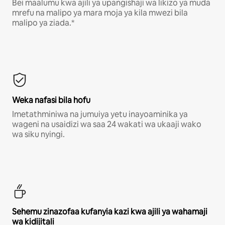
Bei maalumu kwa ajili ya upangishaji wa likizo ya muda
mrefu na malipo ya mara moja ya kila mwezi bila
malipo ya ziada.*
Weka nafasi bila hofu
Imetathminiwa na jumuiya yetu inayoaminika ya
wageni na usaidizi wa saa 24 wakati wa ukaaji wako
wa siku nyingi.
Sehemu zinazofaa kufanyia kazi kwa ajili ya wahamaji
wa kidijitali