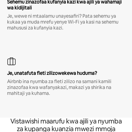
Sehemu zinazofaa kufanyia kazi kwa ajili ya wahamaji
wa kidijitali
Je, wewe ni mtaalamu unayesafiri? Pata sehemu ya
kukaa ya muda mrefu yenye Wi-Fi ya kasi na sehemu
mahususi za kufanyia kazi.
Je, unatafuta fleti zilizowekewa huduma?
Airbnb ina nyumba za fleti zilizo na samani kamili
zinazofaa kwa wafanyakazi, makazi ya shirika na
mahitaji ya kuhama.
Vistawishi maarufu kwa ajili ya nyumba
za kupanga kuanzia mwezi mmoja