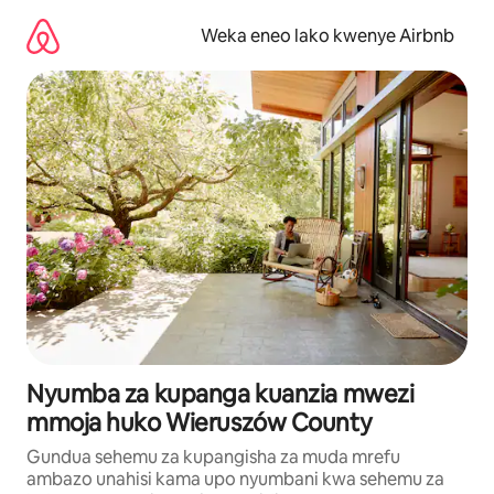
Ruka
kwenda
Weka eneo lako kwenye Airbnb
kwenye
maudhui
Nyumba za kupanga kuanzia mwezi
mmoja huko Wieruszów County
Gundua sehemu za kupangisha za muda mrefu
ambazo unahisi kama upo nyumbani kwa sehemu za