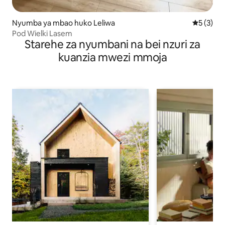
Nyumba ya mbao huko Leliwa
Ukadiriaji
5 (3)
Pod Wielki Lasem
Starehe za nyumbani na bei nzuri za
kuanzia mwezi mmoja