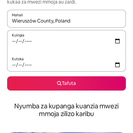
kukaa za mwezi mmoja au zaidi.
Mahali
Wakati matokeo yanapatikana, vinjari kwa kutumia vitufe vya v
Kuingia
Kutoka
Tafuta
Nyumba za kupanga kuanzia mwezi
mmoja zilizo karibu