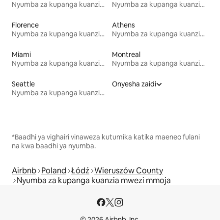
Nyumba za kupanga kuanzia mwezi mmoja
Nyumba za kupanga kuanzia mwezi mmoja
Florence
Athens
Nyumba za kupanga kuanzia mwezi mmoja
Nyumba za kupanga kuanzia mwezi mmoja
Miami
Montreal
Nyumba za kupanga kuanzia mwezi mmoja
Nyumba za kupanga kuanzia mwezi mmoja
Seattle
Onyesha zaidi
Nyumba za kupanga kuanzia mwezi mmoja
*Baadhi ya vighairi vinaweza kutumika katika maeneo fulani
na kwa baadhi ya nyumba.
Airbnb
Poland
Łódź
Wieruszów County
Nyumba za kupanga kuanzia mwezi mmoja
© 2026 Airbnb, Inc.