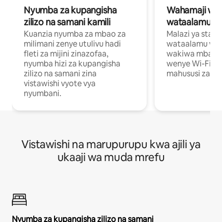
Nyumba za kupangisha
Wahamaji wa ki
zilizo na samani kamili
wataalamu wa
Kuanzia nyumba za mbao za
Malazi ya star
milimani zenye utulivu hadi
wataalamu wan
fleti za mijini zinazofaa,
wakiwa mbali na
nyumba hizi za kupangisha
wenye Wi-Fi n
zilizo na samani zina
mahususi za kuf
vistawishi vyote vya
nyumbani.
Vistawishi na marupurupu kwa ajili ya
ukaaji wa muda mrefu
Nyumba za kupangisha zilizo na samani