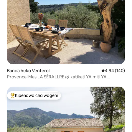
Banda huko Venterol
Ukadiriaji wa w
4.94 (140)
Provencal Mas LA SÉRALLRE 🌿 katikati YA miti YA
mizeituni
Kipendwa cha wageni
Kipendwa maarufu cha wageni