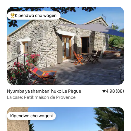
Kipendwa cha wageni
Kipendwa maarufu cha wageni
Nyumba ya shambani huko Le Pègue
Ukadiriaji wa 
4.98 (88)
La case: Petit maison de Provence
Kipendwa cha wageni
Kipendwa cha wageni