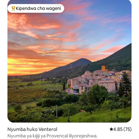
Kipendwa cha wageni
Kipendwa maarufu cha wageni
Nyumba huko Venterol
Ukadiriaji wa 
4.85 (75)
Nyumba ya kijiji ya Provencal iliyorejeshwa.