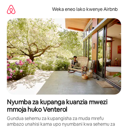
Ruka
kwenda
Weka eneo lako kwenye Airbnb
kwenye
maudhui
Nyumba za kupanga kuanzia mwezi
mmoja huko Venterol
Gundua sehemu za kupangisha za muda mrefu
ambazo unahisi kama upo nyumbani kwa sehemu za