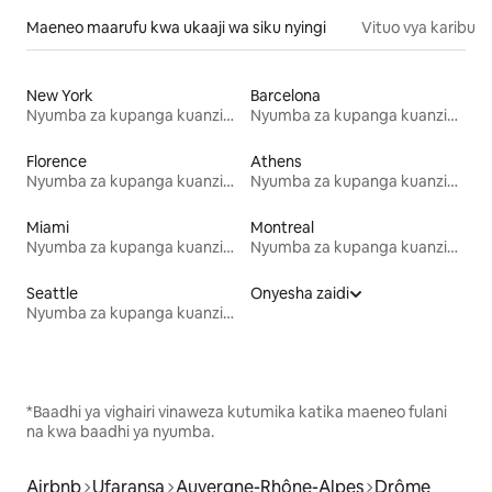
Maeneo maarufu kwa ukaaji wa siku nyingi
Vituo vya karibu
New York
Barcelona
Nyumba za kupanga kuanzia mwezi mmoja
Nyumba za kupanga kuanzia mwezi mmoja
Florence
Athens
Nyumba za kupanga kuanzia mwezi mmoja
Nyumba za kupanga kuanzia mwezi mmoja
Miami
Montreal
Nyumba za kupanga kuanzia mwezi mmoja
Nyumba za kupanga kuanzia mwezi mmoja
Seattle
Onyesha zaidi
Nyumba za kupanga kuanzia mwezi mmoja
*Baadhi ya vighairi vinaweza kutumika katika maeneo fulani
na kwa baadhi ya nyumba.
Airbnb
Ufaransa
Auvergne-Rhône-Alpes
Drôme