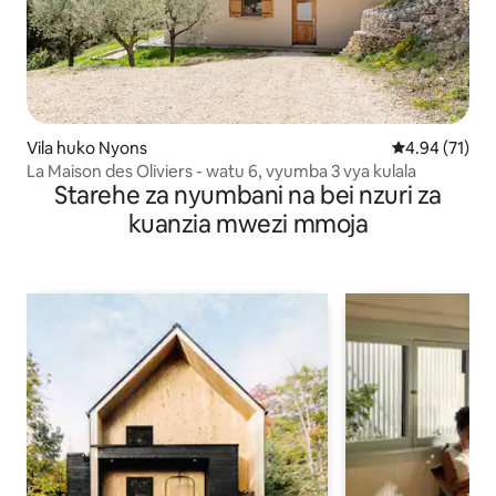
Vila huko Nyons
Ukadiriaji wa 
4.94 (71)
La Maison des Oliviers - watu 6, vyumba 3 vya kulala
Starehe za nyumbani na bei nzuri za
kuanzia mwezi mmoja