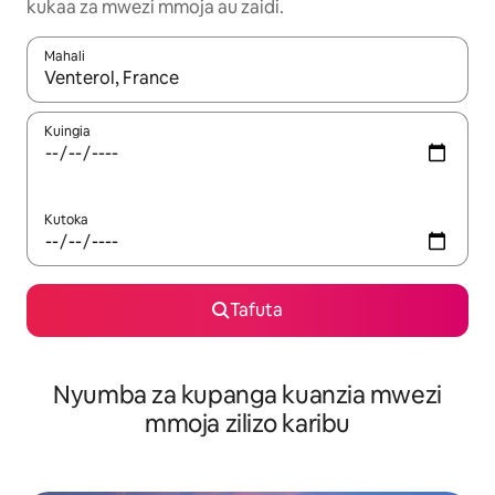
kukaa za mwezi mmoja au zaidi.
Mahali
Wakati matokeo yanapatikana, vinjari kwa kutumia vitufe vya v
Kuingia
Kutoka
Tafuta
Nyumba za kupanga kuanzia mwezi
mmoja zilizo karibu