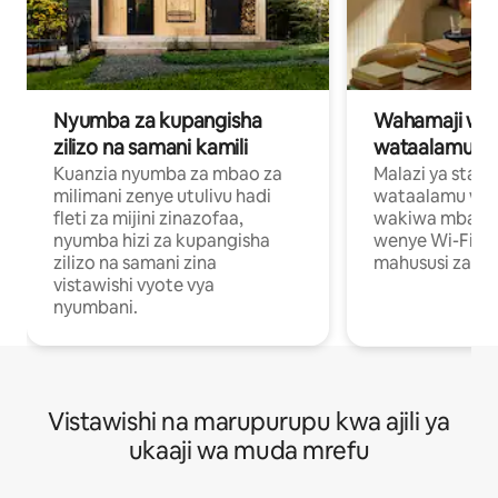
Nyumba za kupangisha
Wahamaji wa ki
zilizo na samani kamili
wataalamu wa
Kuanzia nyumba za mbao za
Malazi ya star
milimani zenye utulivu hadi
wataalamu wan
fleti za mijini zinazofaa,
wakiwa mbali na
nyumba hizi za kupangisha
wenye Wi-Fi n
zilizo na samani zina
mahususi za kuf
vistawishi vyote vya
nyumbani.
Vistawishi na marupurupu kwa ajili ya
ukaaji wa muda mrefu