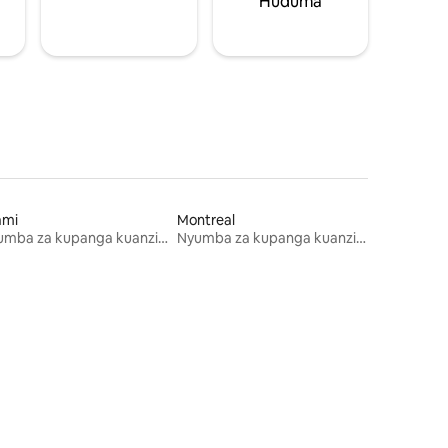
Huduma
ami
Montreal
Nyumba za kupanga kuanzia mwezi mmoja
Nyumba za kupanga kuanzia mwezi mmoja