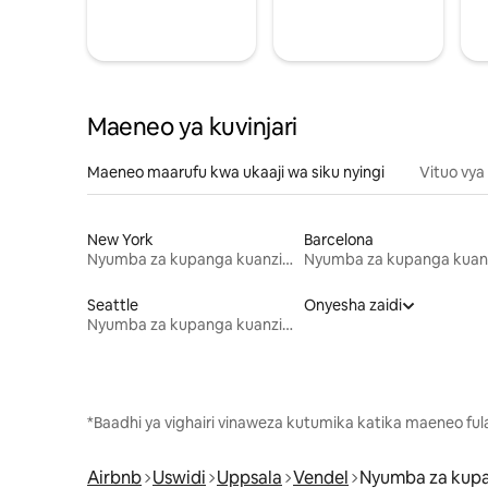
Maeneo ya kuvinjari
Maeneo maarufu kwa ukaaji wa siku nyingi
Vituo vya
New York
Barcelona
Nyumba za kupanga kuanzia mwezi mmoja
Seattle
Onyesha zaidi
Nyumba za kupanga kuanzia mwezi mmoja
*Baadhi ya vighairi vinaweza kutumika katika maeneo fu
Airbnb
Uswidi
Uppsala
Vendel
Nyumba za kup