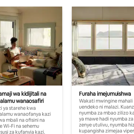
aji wa kidijitali na
Furaha imejumuishwa
alamu wanaosafiri
Wakati mwingine mahali
uendeko ni malazi. Kuanz
i ya starehe kwa
nyumba za mbao zilizo k
alamu wanaofanya kazi
ya mawe hadi nyumba za 
a mbali na ofisini na
zenye utulivu, nyumba hiz
e Wi-Fi na sehemu
kupangisha zimejaa vipe
usi za kufanyia kazi.