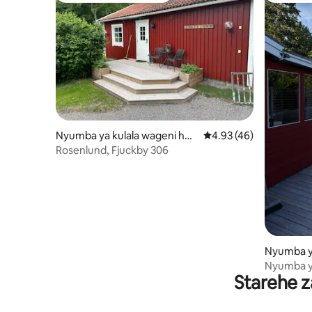
Nyumba ya kulala wageni huk
Ukadiriaji wa wastani w
4.93 (46)
o Fjuckby
Rosenlund, Fjuckby 306
Nyumba ya
ko Björkli
Nyumba y
Starehe z
Källsjö – 
mazingira 