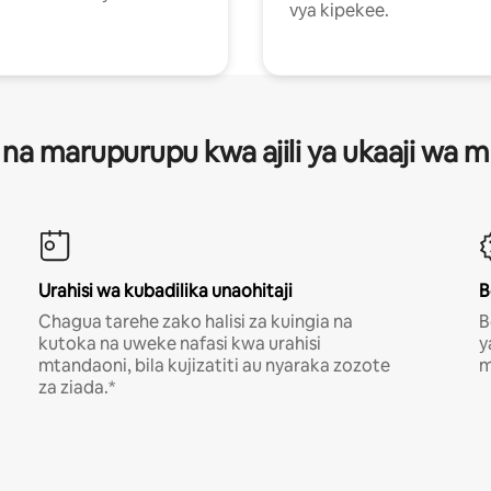
vya kipekee.
 na marupurupu kwa ajili ya ukaaji wa
Urahisi wa kubadilika unaohitaji
B
Chagua tarehe zako halisi za kuingia na
B
kutoka na uweke nafasi kwa urahisi
y
mtandaoni, bila kujizatiti au nyaraka zozote
m
za ziada.*