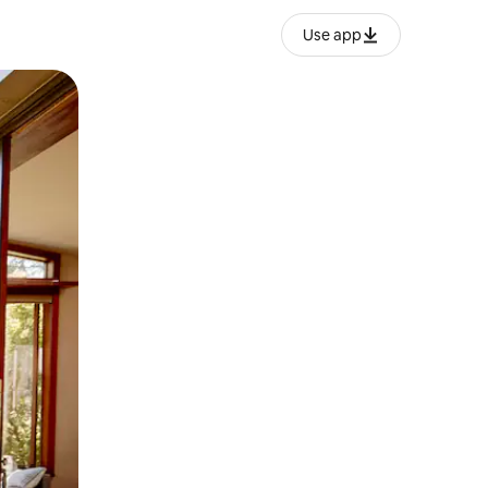
Use app
lezesha kidole kwenye ishara.