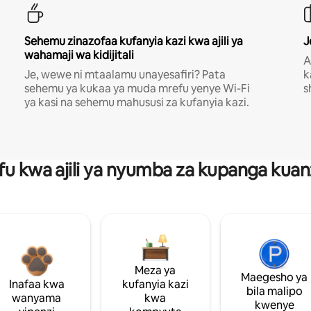
Sehemu zinazofaa kufanyia kazi kwa ajili ya
J
wahamaji wa kidijitali
A
Je, wewe ni mtaalamu unayesafiri? Pata
k
sehemu ya kukaa ya muda mrefu yenye Wi-Fi
s
ya kasi na sehemu mahususi za kufanyia kazi.
fu kwa ajili ya nyumba za kupanga ku
Meza ya
Maegesho ya
Inafaa kwa
kufanyia kazi
bila malipo
wanyama
kwa
kwenye