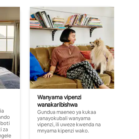
Wanyama vipenzi
wanakaribishwa
ia
Gundua maeneo ya kukaa
ando
yanayokubali wanyama
boti
vipenzi, ili uweze kwenda na
i za
mnyama kipenzi wako.
ngele