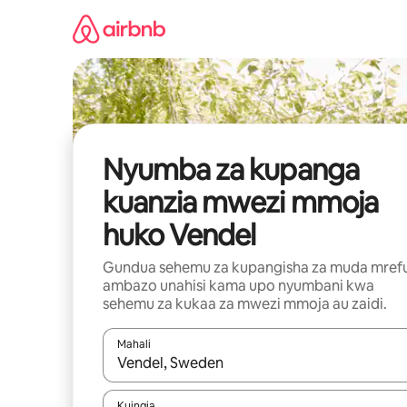
Ruka
kwenda
kwenye
maudhui
Nyumba za kupanga
kuanzia mwezi mmoja
huko Vendel
Gundua sehemu za kupangisha za muda mref
ambazo unahisi kama upo nyumbani kwa
sehemu za kukaa za mwezi mmoja au zaidi.
Mahali
Wakati matokeo yanapatikana, vinjari kwa kutumia
Kuingia