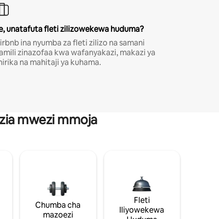
e, unatafuta fleti zilizowekewa huduma?
irbnb ina nyumba za fleti zilizo na samani
amili zinazofaa kwa wafanyakazi, makazi ya
hirika na mahitaji ya kuhama.
anzia mwezi mmoja
Fleti
Chumba cha
Iliyowekewa
mazoezi