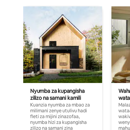
Nyumba za kupangisha
Waham
zilizo na samani kamili
wata
Kuanzia nyumba za mbao za
Malaz
milimani zenye utulivu hadi
wata
fleti za mijini zinazofaa,
wakiw
nyumba hizi za kupangisha
weny
zilizo na samani zina
mahus