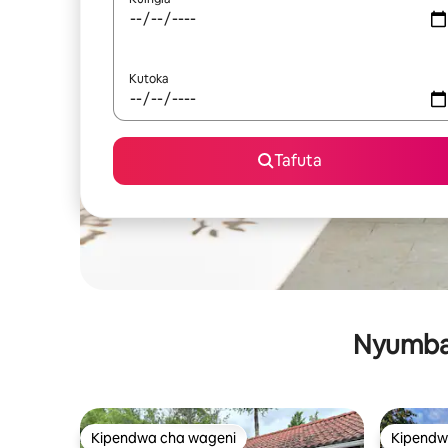
Kutoka
Tafuta
Nyumba 
Kipendwa cha wageni
Kipendw
Kipendwa cha wageni
Kipendw