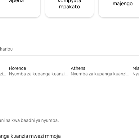
vipenzi
kompyuta
majengo
mpakato
 karibu
Florence
Athens
Mi
Nyumba za kupanga kuanzia mwezi mmoja
Nyumba za kupanga kuanzia mwezi mmoja
Nyumba za kupanga kuanzia mwezi mmoja
lani na kwa baadhi ya nyumba.
anga kuanzia mwezi mmoja