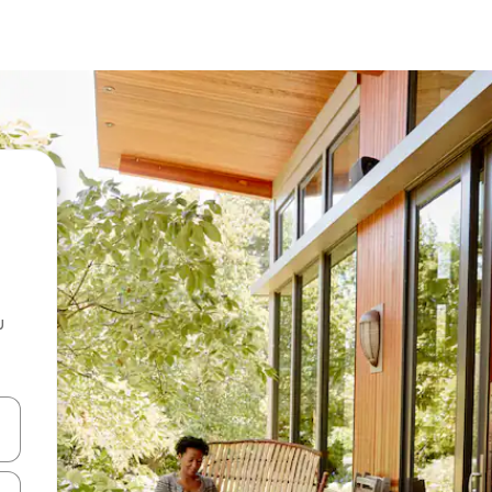
u
 vitufe vya vishale vya juu na chini au uchunguze kwa kugusa au kute