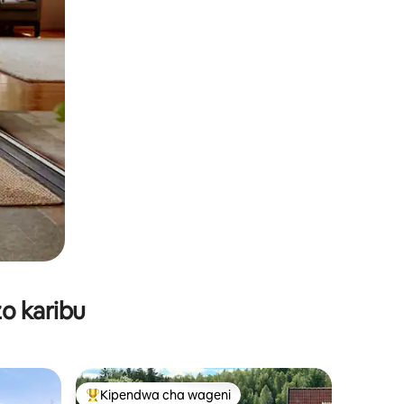
o karibu
Kipendwa cha wageni
Kipendwa maarufu cha wageni