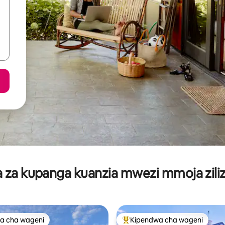
za kupanga kuanzia mwezi mmoja ziliz
a cha wageni
Kipendwa cha wageni
a cha wageni
Kipendwa maarufu cha wageni