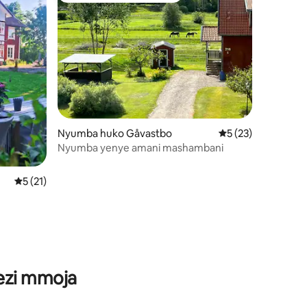
Nyumba huko Gåvastbo
Ukadiriaji wa wasta
5 (23)
Nyumba yenye amani mashambani
Ukadiriaji wa wastani wa 5 kati ya 5, tathmini 21
5 (21)
ni 182
wezi mmoja