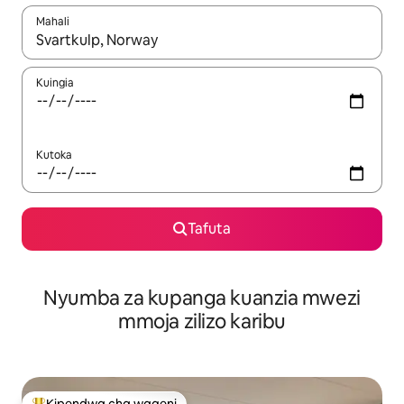
Mahali
Wakati matokeo yanapatikana, vinjari kwa kutumia vitufe vya v
Kuingia
Kutoka
Tafuta
Nyumba za kupanga kuanzia mwezi
mmoja zilizo karibu