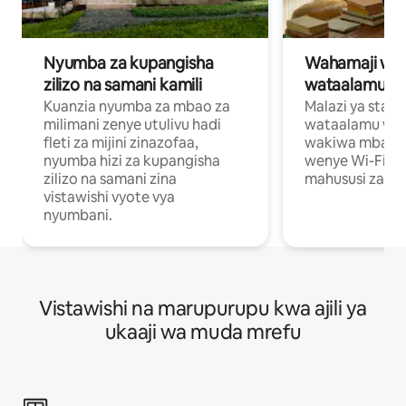
Nyumba za kupangisha
Wahamaji wa ki
zilizo na samani kamili
wataalamu wa
Kuanzia nyumba za mbao za
Malazi ya star
milimani zenye utulivu hadi
wataalamu wan
fleti za mijini zinazofaa,
wakiwa mbali na
nyumba hizi za kupangisha
wenye Wi-Fi n
zilizo na samani zina
mahususi za kuf
vistawishi vyote vya
nyumbani.
Vistawishi na marupurupu kwa ajili ya
ukaaji wa muda mrefu