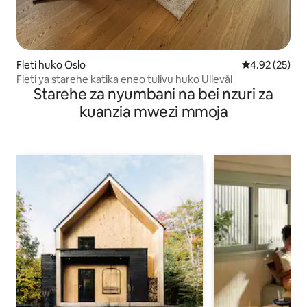
Fleti huko Oslo
Ukadiriaji wa 
4.92 (25)
Fleti ya starehe katika eneo tulivu huko Ullevål
Starehe za nyumbani na bei nzuri za
kuanzia mwezi mmoja