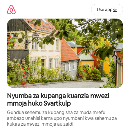
Ruka
kwenda
Use app
kwenye
maudhui
Nyumba za kupanga kuanzia mwezi
mmoja huko Svartkulp
Gundua sehemu za kupangisha za muda mrefu
ambazo unahisi kama upo nyumbani kwa sehemu za
kukaa za mwezi mmoja au zaidi.