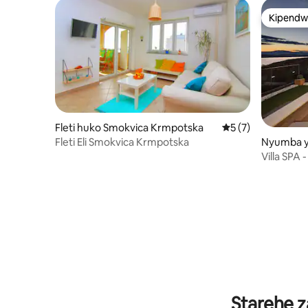
Kipendw
Kipendw
Fleti huko Smokvica Krmpotska
Ukadiriaji wa wasta
5 (7)
Fleti Eli Smokvica Krmpotska
Nyumba ya
Villa SPA 
Starehe z