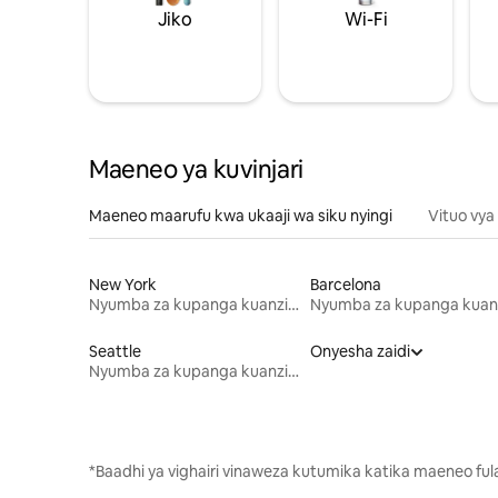
Jiko
Wi-Fi
Maeneo ya kuvinjari
Maeneo maarufu kwa ukaaji wa siku nyingi
Vituo vya
New York
Barcelona
Nyumba za kupanga kuanzia mwezi mmoja
Seattle
Onyesha zaidi
Nyumba za kupanga kuanzia mwezi mmoja
*Baadhi ya vighairi vinaweza kutumika katika maeneo fu