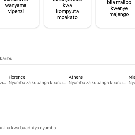
bila malipo
wanyama
kwa
kwenye
vipenzi
kompyuta
majengo
mpakato
 karibu
Florence
Athens
Mi
Nyumba za kupanga kuanzia mwezi mmoja
Nyumba za kupanga kuanzia mwezi mmoja
Nyumba za kupanga kuanzia mwezi mmoja
lani na kwa baadhi ya nyumba.