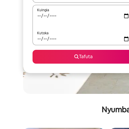
Kuingia
Kutoka
Tafuta
Nyumba 