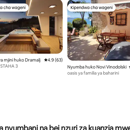
a cha wageni
Kipendwa cha wageni
a cha wageni
Kipendwa cha wageni
ni wa 5 kati ya 5, tathmini 7
 mjini huko Dramalj
Ukadiriaji wa wastani wa 4.9 kati ya 5, tathm
4.9 (63)
- STAHA 3
Nyumba huko Novi Vinodolski
oasis ya familia ya baharini
a nyumbani na bei nzuri za kuanzia m