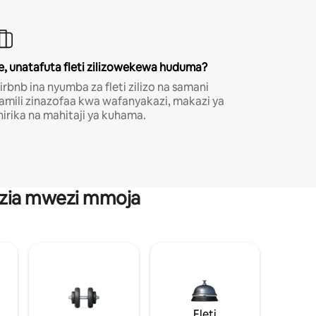
e, unatafuta fleti zilizowekewa huduma?
irbnb ina nyumba za fleti zilizo na samani
amili zinazofaa kwa wafanyakazi, makazi ya
hirika na mahitaji ya kuhama.
anzia mwezi mmoja
Fleti