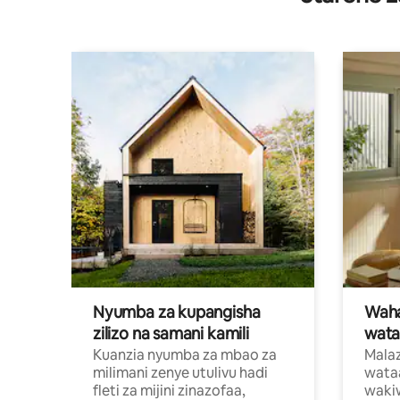
Nyumba za kupangisha
Waham
zilizo na samani kamili
wata
Kuanzia nyumba za mbao za
Malaz
milimani zenye utulivu hadi
wata
fleti za mijini zinazofaa,
wakiw