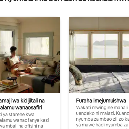
aji wa kidijitali na
Furaha imejumuishwa
alamu wanaosafiri
Wakati mwingine mahali
uendeko ni malazi. Kuanz
i ya starehe kwa
nyumba za mbao zilizo k
alamu wanaofanya kazi
ya mawe hadi nyumba za 
a mbali na ofisini na