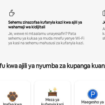
Sehemu zinazofaa kufanyia kazi kwa ajili ya
J
wahamaji wa kidijitali
A
Je, wewe ni mtaalamu unayesafiri? Pata
k
sehemu ya kukaa ya muda mrefu yenye Wi-Fi
s
ya kasi na sehemu mahususi za kufanyia kazi.
fu kwa ajili ya nyumba za kupanga ku
Meza ya
Maegesho ya
Inafaa kwa
kufanyia kazi