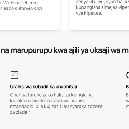
zenye utulivu, nyumba hiz
e Wi-Fi na sehemu
kupangisha zimejaa vipe
usi za kufanyia kazi.
vya kipekee.
 na marupurupu kwa ajili ya ukaaji wa
Urahisi wa kubadilika unaohitaji
B
Chagua tarehe zako halisi za kuingia na
B
kutoka na uweke nafasi kwa urahisi
y
mtandaoni, bila kujizatiti au nyaraka zozote
m
za ziada.*