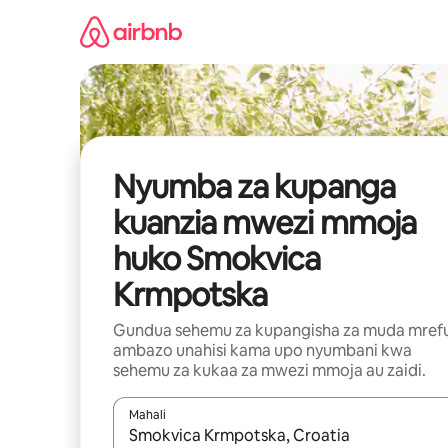
Ruka
kwenda
kwenye
maudhui
Nyumba za kupanga
kuanzia mwezi mmoja
huko Smokvica
Krmpotska
Gundua sehemu za kupangisha za muda mref
ambazo unahisi kama upo nyumbani kwa
sehemu za kukaa za mwezi mmoja au zaidi.
Mahali
Wakati matokeo yanapatikana, vinjari kwa kutumia