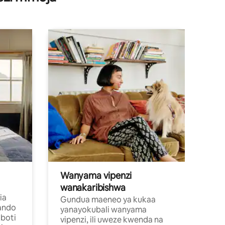
Wanyama vipenzi
wanakaribishwa
ia
Gundua maeneo ya kukaa
ando
yanayokubali wanyama
boti
vipenzi, ili uweze kwenda na