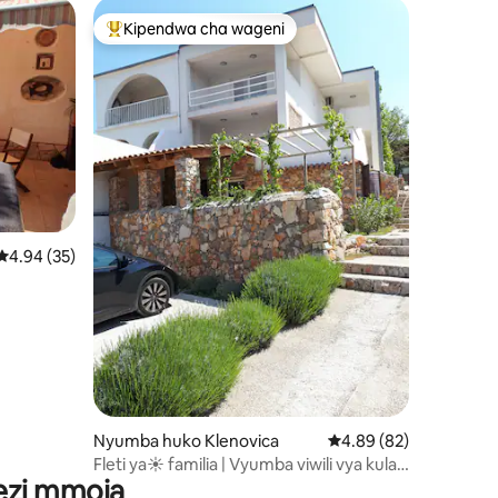
Kipendwa cha wageni
Kipendwa maarufu cha wageni
ini 63
Ukadiriaji wa wastani wa 4.94 kati ya 5, tathmini 35
4.94 (35)
Nyumba huko Klenovica
Ukadiriaji wa wastani w
4.89 (82)
Fleti ya☀️ familia | Vyumba viwili vya kulala
wezi mmoja
| Inafaa kwa mnyama☀️ kipenzi