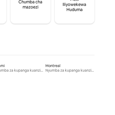
Chumba cha
Iliyowekewa
mazoezi
Huduma
ami
Montreal
Nyumba za kupanga kuanzia mwezi mmoja
Nyumba za kupanga kuanzia mwezi mmoja