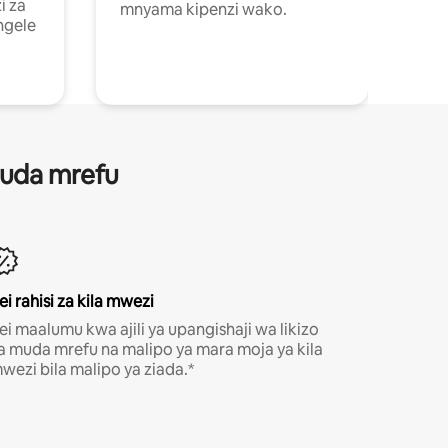
i za
mnyama kipenzi wako.
ngele
 muda mrefu
ei rahisi za kila mwezi
ei maalumu kwa ajili ya upangishaji wa likizo
a muda mrefu na malipo ya mara moja ya kila
wezi bila malipo ya ziada.*