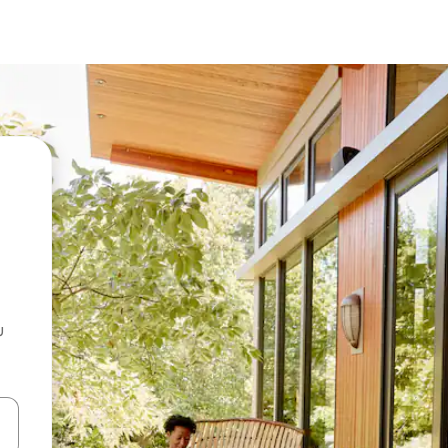
u
 vitufe vya vishale vya juu na chini au uchunguze kwa kugusa au kute