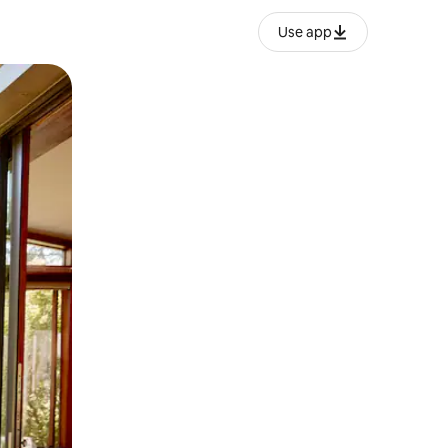
Use app
lezesha kidole kwenye ishara.