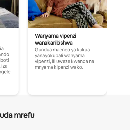
Wanyama vipenzi
wanakaribishwa
ia
Gundua maeneo ya kukaa
ando
yanayokubali wanyama
boti
vipenzi, ili uweze kwenda na
i za
mnyama kipenzi wako.
ngele
 muda mrefu