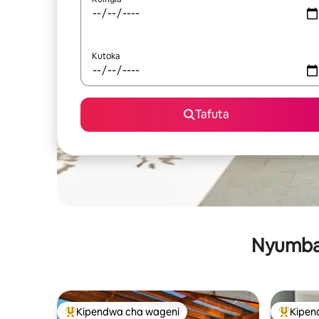
Kutoka
Tafuta
Nyumba 
Kipendwa cha wageni
Kipen
Kipendwa maarufu cha wageni
Kipendw