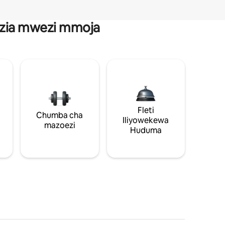
anzia mwezi mmoja
Fleti
Chumba cha
Iliyowekewa
mazoezi
Huduma