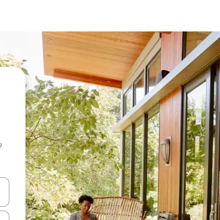
u
 vitufe vya vishale vya juu na chini au uchunguze kwa kugusa au kute