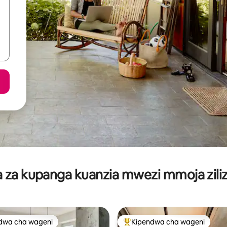
za kupanga kuanzia mwezi mmoja ziliz
dwa cha wageni
Kipendwa cha wageni
a maarufu cha wageni
Kipendwa maarufu cha wageni