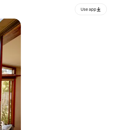
Use app
lezesha kidole kwenye ishara.