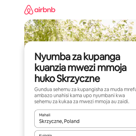
Ruka
kwenda
kwenye
maudhui
Nyumba za kupanga
kuanzia mwezi mmoja
huko Skrzyczne
Gundua sehemu za kupangisha za muda mref
ambazo unahisi kama upo nyumbani kwa
sehemu za kukaa za mwezi mmoja au zaidi.
Mahali
Wakati matokeo yanapatikana, vinjari kwa kutumia
Kuingia