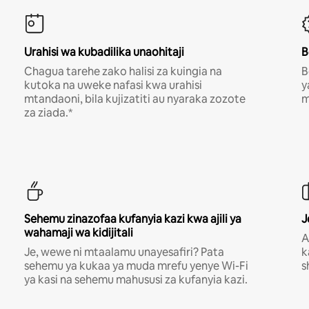
Urahisi wa kubadilika unaohitaji
B
Chagua tarehe zako halisi za kuingia na
B
kutoka na uweke nafasi kwa urahisi
y
mtandaoni, bila kujizatiti au nyaraka zozote
m
za ziada.*
Sehemu zinazofaa kufanyia kazi kwa ajili ya
J
wahamaji wa kidijitali
A
Je, wewe ni mtaalamu unayesafiri? Pata
k
sehemu ya kukaa ya muda mrefu yenye Wi-Fi
s
ya kasi na sehemu mahususi za kufanyia kazi.