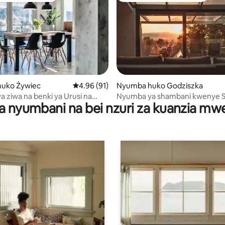
i wa 5 kati ya 5, tathmini 80
uko Żywiec
Ukadiriaji wa wastani wa 4.96 kati ya 5, tathm
4.96 (91)
Nyumba huko Godziszka
 ziwa na benki ya Urusi na
Nyumba ya shambani kwenye Sk
a nyumbani na bei nzuri za kuanzia m
 kuotea moto
Godziszka