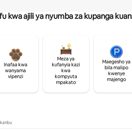
fu kwa ajili ya nyumba za kupanga ku
Meza ya
Maegesho ya
Inafaa kwa
kufanyia kazi
bila malipo
wanyama
kwa
kwenye
vipenzi
kompyuta
majengo
mpakato
 karibu