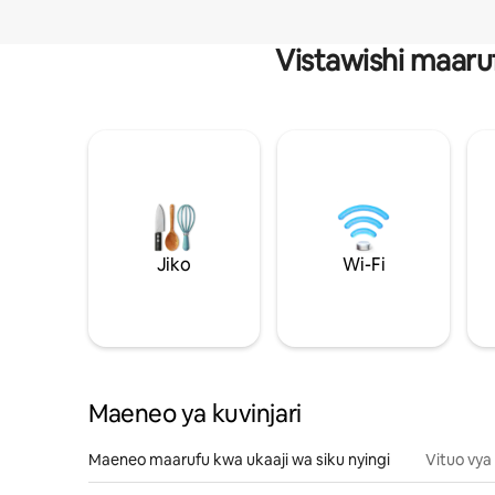
Vistawishi maaru
Jiko
Wi-Fi
Maeneo ya kuvinjari
Maeneo maarufu kwa ukaaji wa siku nyingi
Vituo vya