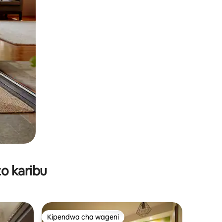
o karibu
Kipendwa cha wageni
Kipendwa cha wageni