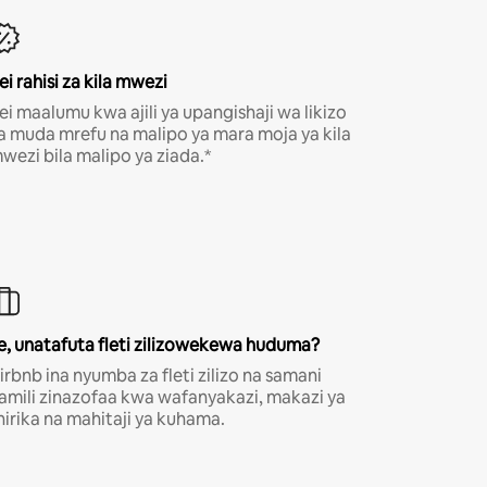
ei rahisi za kila mwezi
ei maalumu kwa ajili ya upangishaji wa likizo
a muda mrefu na malipo ya mara moja ya kila
wezi bila malipo ya ziada.*
e, unatafuta fleti zilizowekewa huduma?
irbnb ina nyumba za fleti zilizo na samani
amili zinazofaa kwa wafanyakazi, makazi ya
hirika na mahitaji ya kuhama.