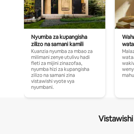
Nyumba za kupangisha
Waham
zilizo na samani kamili
wata
Kuanzia nyumba za mbao za
Malaz
milimani zenye utulivu hadi
wata
fleti za mijini zinazofaa,
wakiw
nyumba hizi za kupangisha
weny
zilizo na samani zina
mahus
vistawishi vyote vya
nyumbani.
Vistawishi