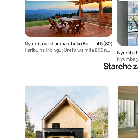
Nyumba ya shambani huko Bogd
Ukadiriaji wa wastan
5 (80)
anówka
Karibu na Mbingu: Urefu wa mita 800 na
Nyumba h
Spa ya Nje
Nyumba ya
Starehe z
mahali pa