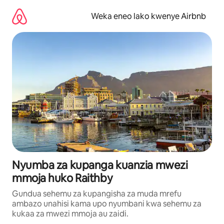
Ruka
kwenda
Weka eneo lako kwenye Airbnb
kwenye
maudhui
Nyumba za kupanga kuanzia mwezi
mmoja huko Raithby
Gundua sehemu za kupangisha za muda mrefu
ambazo unahisi kama upo nyumbani kwa sehemu za
kukaa za mwezi mmoja au zaidi.