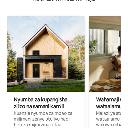
Nyumba za kupangisha
Wahamaji wa ki
zilizo na samani kamili
wataalamu wa
Kuanzia nyumba za mbao za
Malazi ya star
milimani zenye utulivu hadi
wataalamu wan
fleti za mijini zinazofaa,
wakiwa mbali na