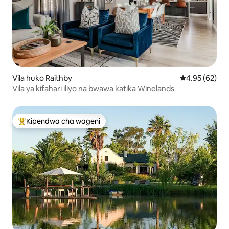
Vila huko Raithby
Ukadiriaji wa 
4.95 (62)
Vila ya kifahari iliyo na bwawa katika Winelands
Kipendwa cha wageni
Kipendwa maarufu cha wageni