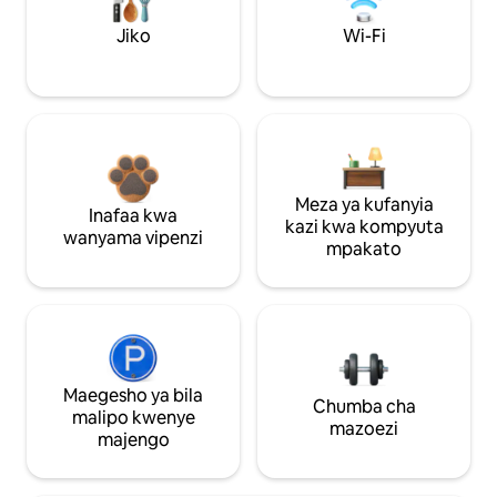
Jiko
Wi-Fi
Meza ya kufanyia
Inafaa kwa
kazi kwa kompyuta
wanyama vipenzi
mpakato
Maegesho ya bila
Chumba cha
malipo kwenye
mazoezi
majengo