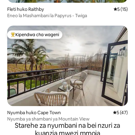
Fleti huko Raithby
Ukadiriaji 
5 (15)
Eneo la Mashambani la Papyrus - Twiga
Kipendwa cha wageni
Kipendwa maarufu cha wageni
Nyumba huko Cape Town
Ukadiriaji 
5 (47)
Nyumba ya shambani ya Mountain View
Starehe za nyumbani na bei nzuri za
kuanzia mwezi mmoja