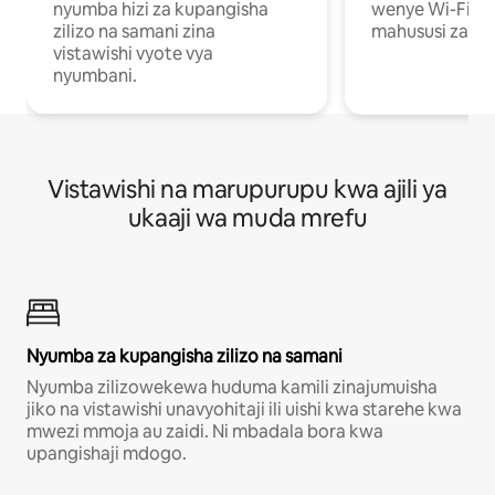
nyumba hizi za kupangisha
wenye Wi-Fi n
zilizo na samani zina
mahususi za kuf
vistawishi vyote vya
nyumbani.
Vistawishi na marupurupu kwa ajili ya
ukaaji wa muda mrefu
Nyumba za kupangisha zilizo na samani
Nyumba zilizowekewa huduma kamili zinajumuisha
jiko na vistawishi unavyohitaji ili uishi kwa starehe kwa
mwezi mmoja au zaidi. Ni mbadala bora kwa
upangishaji mdogo.