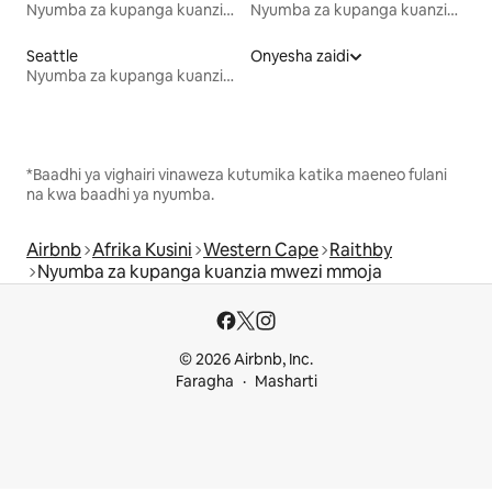
Nyumba za kupanga kuanzia mwezi mmoja
Nyumba za kupanga kuanzia mwezi mmoja
Seattle
Onyesha zaidi
Nyumba za kupanga kuanzia mwezi mmoja
*Baadhi ya vighairi vinaweza kutumika katika maeneo fulani
na kwa baadhi ya nyumba.
Airbnb
Afrika Kusini
Western Cape
Raithby
Nyumba za kupanga kuanzia mwezi mmoja
© 2026 Airbnb, Inc.
Faragha
Masharti