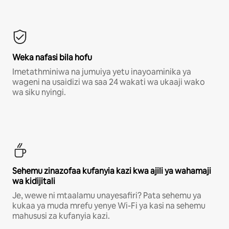
Weka nafasi bila hofu
Imetathminiwa na jumuiya yetu inayoaminika ya
wageni na usaidizi wa saa 24 wakati wa ukaaji wako
wa siku nyingi.
Sehemu zinazofaa kufanyia kazi kwa ajili ya wahamaji
wa kidijitali
Je, wewe ni mtaalamu unayesafiri? Pata sehemu ya
kukaa ya muda mrefu yenye Wi-Fi ya kasi na sehemu
mahususi za kufanyia kazi.