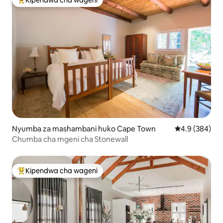
Kipendwa cha wageni
Kipendwa maarufu cha wageni
Nyumba za mashambani huko Cape Town
Ukadiriaji wa 
4.9 (384)
Chumba cha mgeni cha Stonewall
Kipendwa cha wageni
Kipendwa maarufu cha wageni