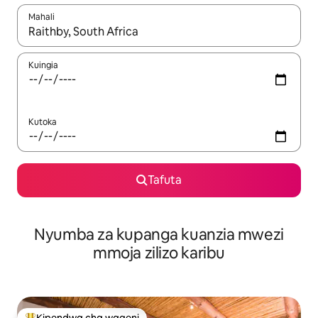
Mahali
Wakati matokeo yanapatikana, vinjari kwa kutumia vitufe vya v
Kuingia
Kutoka
Tafuta
Nyumba za kupanga kuanzia mwezi
mmoja zilizo karibu