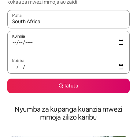
kukaa za mwezi mmoja au zaidi.
Mahali
Wakati matokeo yanapatikana, vinjari kwa kutumia vitufe vya v
Kuingia
Kutoka
Tafuta
Nyumba za kupanga kuanzia mwezi
mmoja zilizo karibu