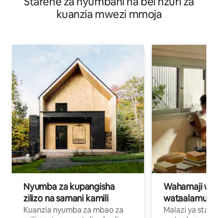
Starehe za nyumbani na bei nzuri za
kuanzia mwezi mmoja
Nyumba za kupangisha
Wahamaji wa ki
zilizo na samani kamili
wataalamu wa
Kuanzia nyumba za mbao za
Malazi ya star