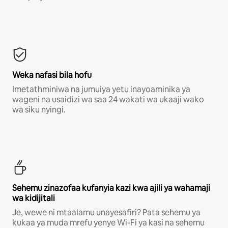
Weka nafasi bila hofu
Imetathminiwa na jumuiya yetu inayoaminika ya
wageni na usaidizi wa saa 24 wakati wa ukaaji wako
wa siku nyingi.
Sehemu zinazofaa kufanyia kazi kwa ajili ya wahamaji
wa kidijitali
Je, wewe ni mtaalamu unayesafiri? Pata sehemu ya
kukaa ya muda mrefu yenye Wi-Fi ya kasi na sehemu