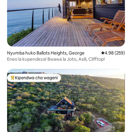
Nyumba huko Ballots Heights, George
Ukadiriaji wa w
4.98 (259)
Eneo la kupendeza! Bwawa la Joto, Asili, Clifftop!
Kipendwa cha wageni
Kipendwa maarufu cha wageni