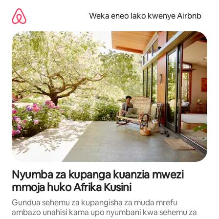
Ruka
kwenda
Weka eneo lako kwenye Airbnb
kwenye
maudhui
Nyumba za kupanga kuanzia mwezi
mmoja huko Afrika Kusini
Gundua sehemu za kupangisha za muda mrefu
ambazo unahisi kama upo nyumbani kwa sehemu za