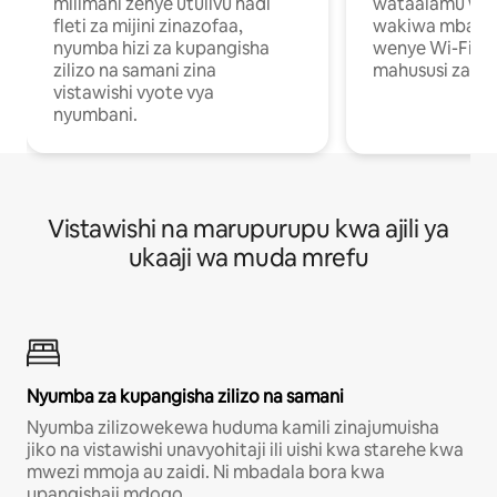
milimani zenye utulivu hadi
wataalamu wan
fleti za mijini zinazofaa,
wakiwa mbali na
nyumba hizi za kupangisha
wenye Wi-Fi n
zilizo na samani zina
mahususi za kuf
vistawishi vyote vya
nyumbani.
Vistawishi na marupurupu kwa ajili ya
ukaaji wa muda mrefu
Nyumba za kupangisha zilizo na samani
Nyumba zilizowekewa huduma kamili zinajumuisha
jiko na vistawishi unavyohitaji ili uishi kwa starehe kwa
mwezi mmoja au zaidi. Ni mbadala bora kwa
upangishaji mdogo.