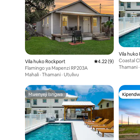
Kipendw
Vila huko
Coastal Ch
Vila huko Rockport
Ukadiriaji wa wastani 
4.22 (9)
Starehe v
Thamani
Flamingo ya Mapenzi RP203A
Mahali
·
Thamani
·
Utulivu
Mwenyeji Bingwa
Kipendw
Mwenyeji Bingwa
Kipendw