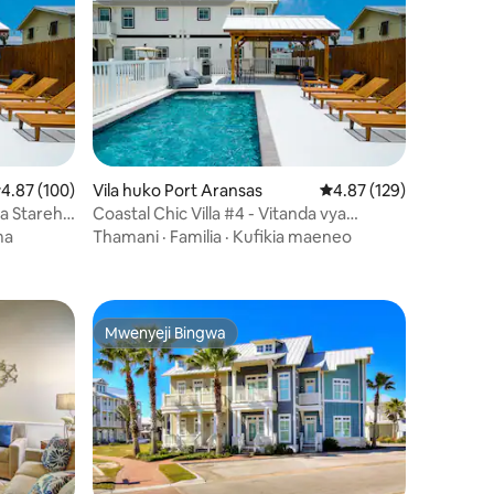
Mwenyeji Bingwa
ni 143
kadiriaji wa wastani wa 4.87 kati ya 5, tathmini 100
4.87 (100)
Vila huko Port Aransas
Ukadiriaji wa wastani wa
4.87 (129)
ya Starehe
Coastal Chic Villa #4 - Vitanda vya
Starehe vya King
ma
Thamani
·
Familia
·
Kufikia maeneo
Mwenyeji Bingwa
Mwenyeji Bingwa