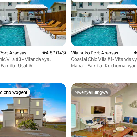
a cha wageni
Kipendwa cha wageni
 Port Aransas
Ukadiriaji wa wastani wa 4.87 kati ya 5, tathmi
4.87 (143)
Vila huko Port Aransas
U
ic Villa #3 - Vitanda vya
Coastal Chic Villa #1- Vitanda v
wa 4.22 kati ya 5, tathmini 9
ya King
vya King
·
Familia
·
Usahihi
Mahali
·
Familia
·
Kuchoma nya
a cha wageni
Mwenyeji Bingwa
a cha wageni
Mwenyeji Bingwa