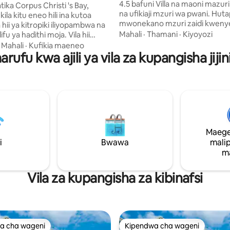
4.5 bafuni Villa na maoni mazur
ika Corpus Christi 's Bay,
na ufikiaji mzuri wa pwani. Hut
kila kitu eneo hili ina kutoa
mwonekano mzuri zaidi kwenye
la hii ya kitropiki iliyopambwa na
hicho kuliko nyumba hii. Ukiwa n
Mahali
·
Thamani
·
Kiyoyozi
ifu ya hadithi moja. Vila hii
futi 1500 za mraba za nje zinaz
mba vitatu vya kulala, vyumba
·
Mahali
·
Kufikia maeneo
ghuba ya Meksiko, kwa viwango
rufu kwa ajili ya vila za kupangisha jiji
 kulala vinavutia likizo ya
kwa ajili ya starehe yako, una u
a starehe ya hali ya juu. Kila
kuwa na mlipuko hapa. Mambo 
la hii ya paradiso kilifikiriwa
yamepambwa vizuri na nyumba 
toka kwenye mada yake
vya kutosha kwa mahitaji ya fam
lea ya kitropiki hadi kwenye
ili kufurahia likizo yako. Kibali cha
ke iliyopambwa kikamilifu, na
Corpus Christi #2023-159746
 nzuri ya likizo. Ukiwa na nafasi
utosha, utapata faraja kabisa
Maege
o kwenye risoti yako binafsi.
i
Bwawa
mali
m
Vila za kupangisha za kibinafsi
a cha wageni
Kipendwa cha wageni