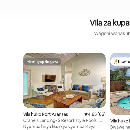
Vila za kupa
Wageni wanakubali
Mwenyeji Bingwa
Kipen
Mwenyeji Bingwa
Kipendw
Vila huko Port Aransas
Ukadiriaji wa wastani w
4.65 (66)
Crane's Landing- 2 Resort style Pools |
Vila huko 
Playground
Nyumba hii ya likizo ya vyumba 3 vya
Bwawa na O