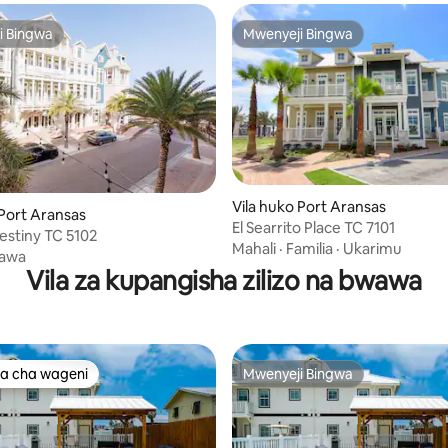
i Bingwa
Mwenyeji Bingwa
i Bingwa
Mwenyeji Bingwa
Vila huko Port Aransas
 Port Aransas
El Searrito Place TC 7101
estiny TC 5102
Mahali
·
Familia
·
Ukarimu
awa
Vila za kupangisha zilizo na bwawa
a cha wageni
Mwenyeji Bingwa
a cha wageni
Mwenyeji Bingwa