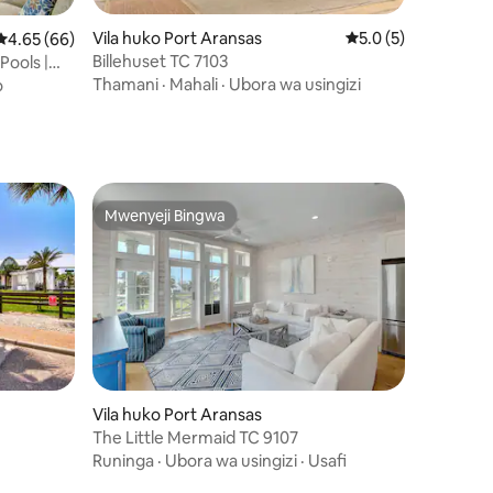
Vila huko Port Aransas
Ukadiriaji wa wastan
5.0 (5)
Ukadiriaji wa wastani wa 4.65 kati ya 5, tathmini 66
4.65 (66)
ini 96
Billehuset TC 7103
Pools |
Thamani
·
Mahali
·
Ubora wa usingizi
o
Mwenyeji Bingwa
Mwenyeji Bingwa
mini 7
Vila huko Port Aransas
The Little Mermaid TC 9107
Runinga
·
Ubora wa usingizi
·
Usafi