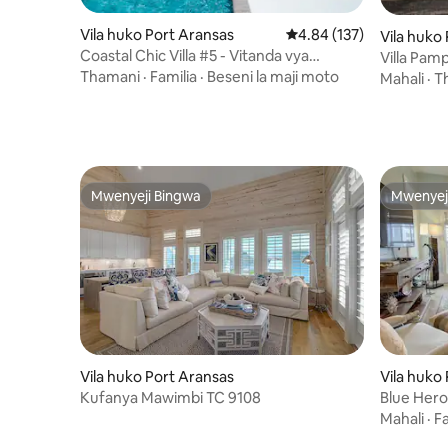
Vila huko Port Aransas
Ukadiriaji wa wastani wa
4.84 (137)
Vila huko
Coastal Chic Villa #5 - Vitanda vya
Villa Pam
Starehe vya King
Ghuba na 
Thamani
·
Familia
·
Beseni la maji moto
Mahali
·
T
Mwenyeji Bingwa
Mwenyej
Mwenyeji Bingwa
Mwenyej
Vila huko Port Aransas
Vila huko
Kufanya Mawimbi TC 9108
Blue Hero
Mahali
·
Fa