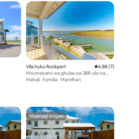
Vila huko Rockport
Ukadiriaji wa wastani 
4.86 (7)
Mwonekano wa ghuba wa 3BR ulio na
bwawa, gati la uvuvi na BBQ
Mahali
·
Familia
·
Mandhari
Mwenyeji Bingwa
Mwenyeji Bingwa