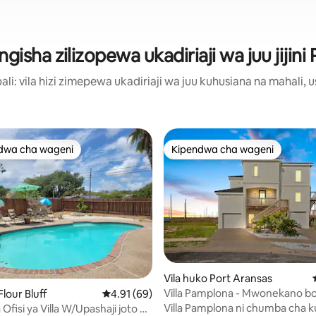
ngisha zilizopewa ukadiriaji wa juu jijini
: vila hizi zimepewa ukadiriaji wa juu kuhusiana na mahali, u
dwa cha wageni
Kipendwa cha wageni
a maarufu cha wageni
Kipendwa cha wageni
a 4.65 kati ya 5, tathmini 66
Vila huko Port Aransas
Villa Pamplona - Mwonekano b
Flour Bluff
Ukadiriaji wa wastani wa 4.91 kati ya 5, tathm
4.91 (69)
Ghuba na Ziwa la Kibinafsi
Villa Pamplona ni chumba cha ku
fisi ya Villa W/Upashaji joto na