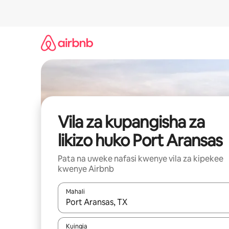
Ruka
kwenda
kwenye
maudhui
Vila za kupangisha za
likizo huko Port Aransas
Pata na uweke nafasi kwenye vila za kipekee
kwenye Airbnb
Mahali
Wakati matokeo yanapatikana, vinjari kwa kutumia
Kuingia