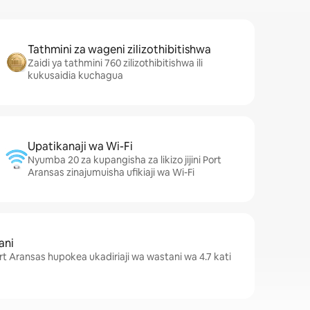
Tathmini za wageni zilizothibitishwa
Zaidi ya tathmini 760 zilizothibitishwa ili
kukusaidia kuchagua
Upatikanaji wa Wi-Fi
Nyumba 20 za kupangisha za likizo jijini Port
Aransas zinajumuisha ufikiaji wa Wi-Fi
ani
ort Aransas hupokea ukadiriaji wa wastani wa 4.7 kati