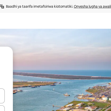
Baadhi ya taarifa imetafsiriwa kiotomatiki. 
Onyesha lugha ya awali
 vitufe vya vishale vya juu na chini au uchunguze kwa kugusa au kute