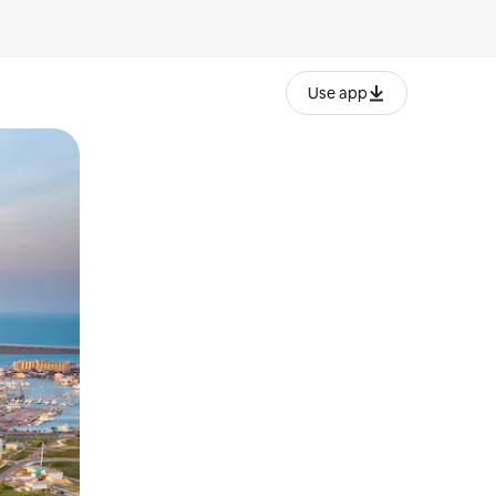
Use app
lezesha kidole kwenye ishara.