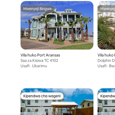
Mwenyeji Bingwa
Mwenyej
Mwenyeji Bingwa
Mwenyej
Vila huko Port Aransas
Vila huko
Saa za Kisiwa TC 4102
Dolphin D
Usafi
·
Ukarimu
Usafi
·
Bw
Kipendwa cha wageni
Kipendw
Kipendwa cha wageni
Kipendw