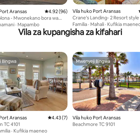
 4.84 kati ya 5, tathmini 137
Vila huko Port Aransas
 Port Aransas
Ukadiriaji wa wastani wa 4.92 kati ya 5, tathm
4.92 (96)
Crane's Landing- 2 Resort style 
plona - Mwonekano bora wa
Playground
Ziwa la Kibinafsi
Familia
·
Mahali
·
Kufikia maene
hamani
·
Mapambo
Vila za kupangisha za kifahari
i Bingwa
Mwenyeji Bingwa
i Bingwa
Mwenyeji Bingwa
 Port Aransas
Ukadiriaji wa wastani wa 4.43 kati ya 5, tath
4.43 (7)
Vila huko Port Aransas
n TC 4101
Beachmore TC 9101
milia
·
Kufikia maeneo