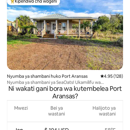
Kipendwa cha wageni
Kipendwa maarufu cha wageni
Nyumba ya shambani huko Port Aransas
Ukadiriaji wa w
4.95 (128)
Nyumba ya shambani ya SeaOats! Ukamilifu wa
Ni wakati gani bora wa kutembelea Port
kimapenzi!
Aransas?
Mwezi
Bei ya
Halijoto ya
wastani
wastani