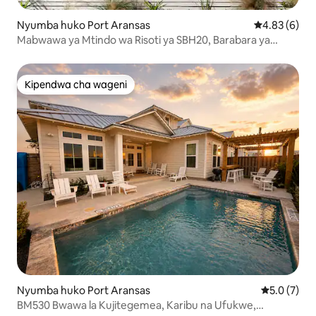
Nyumba huko Port Aransas
Ukadiriaji wa
4.83 (6)
Mabwawa ya Mtindo wa Risoti ya SBH20, Barabara ya
Mbao ya Gari la Gofu
Kipendwa cha wageni
Kipendwa cha wageni
Nyumba huko Port Aransas
Ukadiriaji w
5.0 (7)
BM530 Bwawa la Kujitegemea, Karibu na Ufukwe,