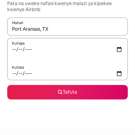
Pata na uweke nafasi kwenye malazi ya kipekee
kwenye Airbnb
Mahali
Wakati matokeo yanapatikana, vinjari kwa kutumia vitufe vya v
Kuingia
Kutoka
Tafuta