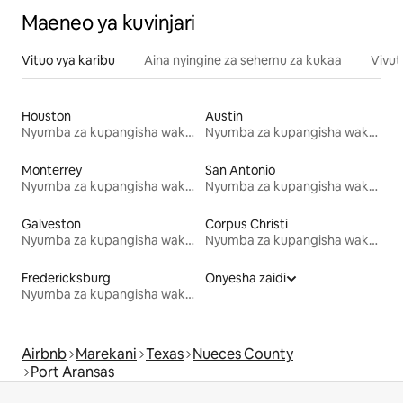
Maeneo ya kuvinjari
Vituo vya karibu
Aina nyingine za sehemu za kukaa
Vivut
Houston
Austin
Nyumba za kupangisha wakati wa likizo
Nyumba za kupangisha wakati wa likizo
Monterrey
San Antonio
Nyumba za kupangisha wakati wa likizo
Nyumba za kupangisha wakati wa likizo
Galveston
Corpus Christi
Nyumba za kupangisha wakati wa likizo
Nyumba za kupangisha wakati wa likizo
Fredericksburg
Onyesha zaidi
Nyumba za kupangisha wakati wa likizo
Airbnb
Marekani
Texas
Nueces County
Port Aransas