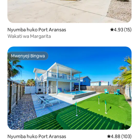
Nyumba huko Port Aransas
Ukadiriaji wa 
4.93 (15)
Wakati wa Margarita
Mwenyeji Bingwa
Mwenyeji Bingwa
Nyumba huko Port Aransas
Ukadiriaji wa w
4.88 (103)