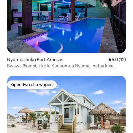
Nyumba huko Port Aransas
Ukadiriaji wa
5.0 (12)
Bwawa Binafsi, Jiko la Kuchomea Nyama, Inafaa kwa
Wanyama Vipenzi | Lazy Flounder
Kipendwa cha wageni
Kipendwa cha wageni