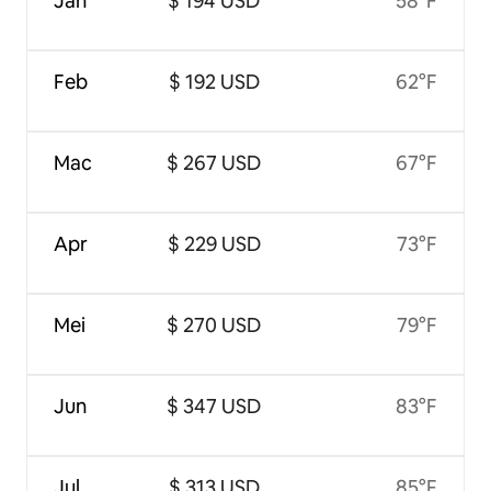
Jan
$ 194 USD
58°F
Feb
$ 192 USD
62°F
Mac
$ 267 USD
67°F
Apr
$ 229 USD
73°F
Mei
$ 270 USD
79°F
Jun
$ 347 USD
83°F
Jul
$ 313 USD
85°F