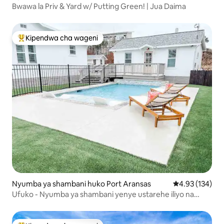
Bwawa la Priv & Yard w/ Putting Green! | Jua Daima
Kipendwa cha wageni
Kipendwa maarufu cha wageni
Nyumba ya shambani huko Port Aransas
Ukadiriaji wa w
4.93 (134)
Ufuko - Nyumba ya shambani yenye ustarehe iliyo na
bwawa la maji moto