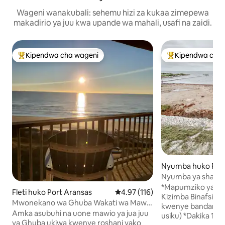
Wageni wanakubali: sehemu hizi za kukaa zimepewa
makadirio ya juu kwa upande wa mahali, usafi na zaidi.
Kipendwa cha wageni
Kipendwa cha 
Kipendwa maarufu cha wageni
Kipendwa maaruf
Nyumba huko Flour
Nyumba ya shamb
*Mapumziko ya Uf
Fleti huko Port Aransas
Ukadiriaji wa wastani wa 4.97 kat
4.97 (116)
Kizimba Binafsi * 
Mwonekano wa Ghuba Wakati wa Mawio
kwenye bandari kwa
ya Jua | Roshani ya Ufukweni + Barabara
Amka asubuhi na uone mawio ya jua juu
usiku) *Dakika 15 
ya Miguu ya Ufukweni
ya Ghuba ukiwa kwenye roshani yako