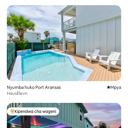
Nyumba Nzuri
Nyumba huko Port Aransas
Eneo jipya 
Mpya
HausElevn
Kipendwa cha wageni
Kipendwa maarufu cha wageni