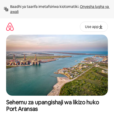
Ruka
Baadhi ya taarifa imetafsiriwa kiotomatiki. 
Onyesha lugha ya 
kwenda
awali
kwenye
maudhui
Use app
Sehemu za upangishaji wa likizo huko
Port Aransas