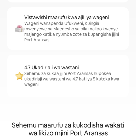
Vistawishi maarufu kwa ajili ya wageni
Wageni wanapenda Ufukweni, Kuingia
mwenyewe na Maegesho ya bila malipo kwenye
majengo katika nyumba zote za kupangisha jijini
Port Aransas
4.7 Ukadiriaji wa wastani
Sehemu za kukaa jijini Port Aransas hupokea
ukadiriaji wa wastani wa 4.7 kati ya 5 kutoka kwa
wageni
Sehemu maarufu za kukodisha wakati
wa likizo mjini Port Aransas