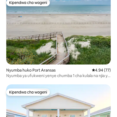
Kipendwa cha wageni
Kipendwa cha wageni
Nyumba huko Port Aransas
Ukadiriaji wa 
4.94 (77)
Nyumba ya ufukweni yenye chumba 1 cha kulala na njia ya
mbao ya kujitegemea na bwawa
Kipendwa cha wageni
Kipendwa cha wageni