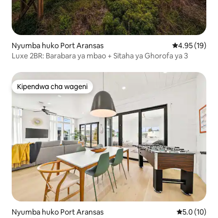
Nyumba huko Port Aransas
Ukadiriaji wa 
4.95 (19)
Luxe 2BR: Barabara ya mbao + Sitaha ya Ghorofa ya 3
Kipendwa cha wageni
Kipendwa cha wageni
Nyumba huko Port Aransas
Ukadiriaji wa
5.0 (10)