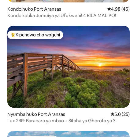
Kondo huko Port Aransas
Ukadiriaji wa 
4.98 (46)
Kondo katika Jumuiya ya Ufukweni! 4 BILA MALIPO!
Kipendwa cha wageni
Kipendwa maarufu cha wageni
Nyumba huko Port Aransas
Ukadiriaji wa
5.0 (25)
Lux 2BR: Barabara ya mbao + Sitaha ya Ghorofa ya 3