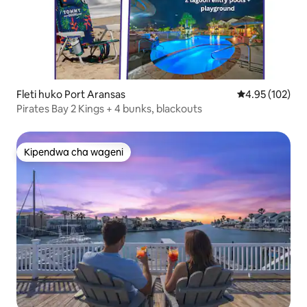
Fleti huko Port Aransas
Ukadiriaji wa w
4.95 (102)
Pirates Bay 2 Kings + 4 bunks, blackouts
Kipendwa cha wageni
Kipendwa cha wageni