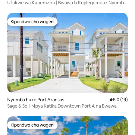
Ufukwe wa Kupumzika | Bwawa la Kujitegemea • Nyumba
ya Kisasa ya Pwani
Kipendwa cha wageni
Kipendwa cha wageni
Nyumba huko Port Aransas
Ukadiriaji wa
5.0 (19)
Sage & Sol | Mpya Katika Downtown Port A na Bwawa
Kipendwa cha wageni
Kipendwa cha wageni