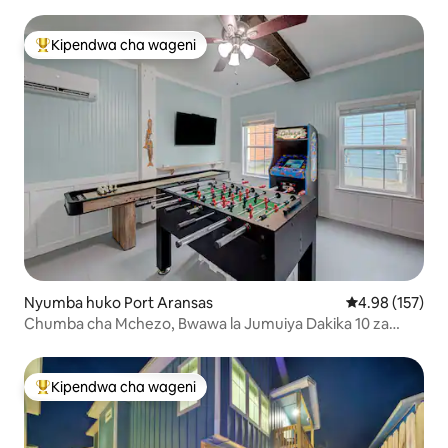
la Viti 6
Kipendwa cha wageni
Kipendwa maarufu cha wageni
Nyumba huko Port Aransas
Ukadiriaji wa w
4.98 (157)
Chumba cha Mchezo, Bwawa la Jumuiya Dakika 10 za
Kutembea kwenda Ufukweni!
Kipendwa cha wageni
Kipendwa maarufu cha wageni