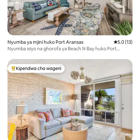
Nyumba ya mjini huko Port Aransas
Ukadiriaji wa
5.0 (13)
Nyumba isiyo na ghorofa ya Beach N Bay huko Port
Aransas!
Kipendwa cha wageni
Kipendwa maarufu cha wageni