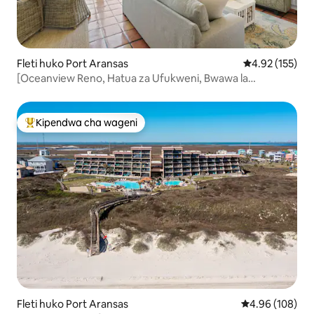
Fleti huko Port Aransas
Ukadiriaji wa w
4.92 (155)
[Oceanview Reno, Hatua za Ufukweni, Bwawa la
Mapumziko]
Kipendwa cha wageni
Kipendwa maarufu cha wageni
Fleti huko Port Aransas
Ukadiriaji wa w
4.96 (108)