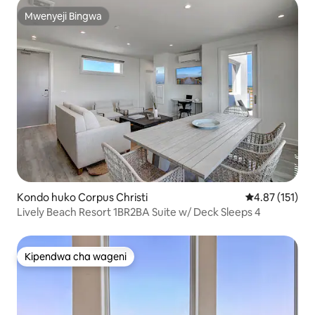
Mwenyeji Bingwa
Mwenyeji Bingwa
Kondo huko Corpus Christi
Ukadiriaji wa w
4.87 (151)
Lively Beach Resort 1BR2BA Suite w/ Deck Sleeps 4
Kipendwa cha wageni
Kipendwa cha wageni