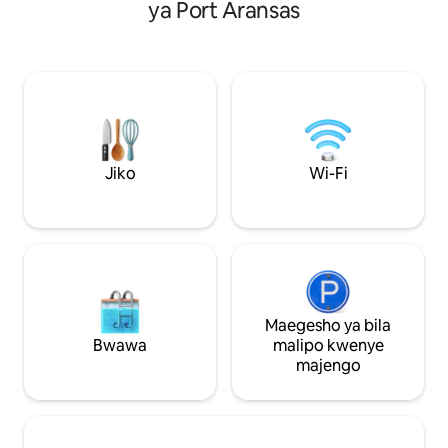
ya Port Aransas
lenye Mfumo wa K
• Eneo la kula chakula cha nje, jiko la
Aprili) ⭐️ Jiko Lililo
kuchomea nyama na midoli ya
vya ⭐️ Ufukweni, 
ufukweni/ya bwawa kwa ajili ya burudani
Vimetolewa Roshan
ya siku nzima • Eneo la wazi la kuishi
kuchomea nyama (
lenye jiko lililo na vifaa, sofa ya kulala na
ya 65" ya 4K, Tele
mandhari ya roshani • Vyumba 4 vya
ya Kasi ya Juu ⭐️ 
kulala vyenye malazi yanayoweza
Kufua/Kukausha, M
kubadilika, ikiwemo vyumba vya kulala
Keurig ⭐️ Migaha
vya king na chumba cha vitanda • Eneo la
Jiko
Wi-Fi
wa Dakika 10 tu Mic
Central Port Aransas, takribani dakika 5
Inafaa kwa mbwa (
kwa gari la gofu hadi ufukweni
Maegesho ya bila
Bwawa
malipo kwenye
majengo