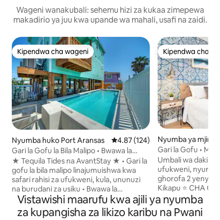
Wageni wanakubali: sehemu hizi za kukaa zimepewa
makadirio ya juu kwa upande wa mahali, usafi na zaidi.
Kipendwa cha wageni
Kipendwa cha wa
Kipendwa cha wageni
Kipendwa cha wa
Nyumba ya mjini h
Nyumba huko Port Aransas
Ukadiriaji wa wastani wa 4.87 kat
4.87 (124)
Aransas
Gari la Gofu • Ma
Gari la Gofu la Bila Malipo • Bwawa la
Ufukweni • Bwawa 
Kujitegemea | Dakika 5 hadi Ufukweni
Umbali wa dakika
★ Tequila Tides na AvantStay ★ • Gari la
ufukweni, nyumba 
gofu la bila malipo linajumuishwa kwa
ghorofa 2 yenye n
safari rahisi za ufukweni, kula, ununuzi
Kikapu ⭐️ CHA Gofu
na burudani za usiku • Bwawa la
Vistawishi maarufu kwa ajili ya nyumba
MALIPO! ($ 180 Th
kujitegemea lenye kipasha joto cha hiari,
wa dakika ⭐️ 5 ku
pamoja na baa ya kando ya bwawa,
za kupangisha za likizo karibu na Pwani
Aransas Beach ⭐️ 
runinga na sehemu ya mapumziko ya nje