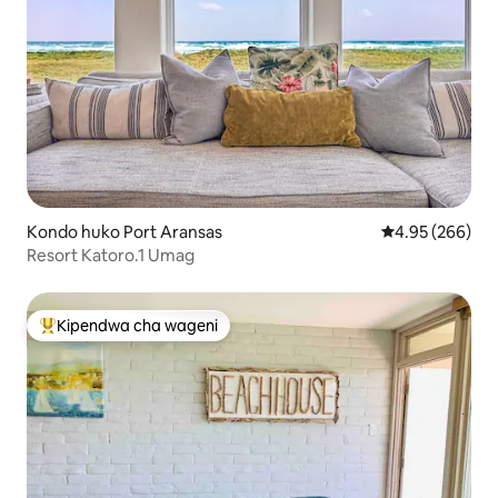
Kondo huko Port Aransas
Ukadiriaji wa w
4.95 (266)
Resort Katoro.1 Umag
Kipendwa cha wageni
Kipendwa maarufu cha wageni