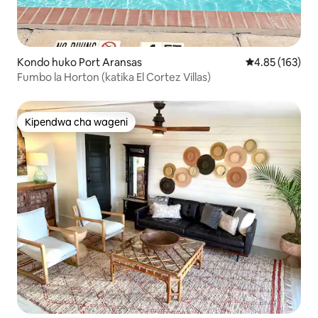
Kondo huko Port Aransas
Ukadiriaji wa w
4.85 (163)
Fumbo la Horton (katika El Cortez Villas)
Kipendwa cha wageni
Kipendwa cha wageni