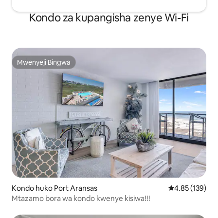
Kondo za kupangisha zenye Wi-Fi
Mwenyeji Bingwa
Mwenyeji Bingwa
Kondo huko Port Aransas
Ukadiriaji wa w
4.85 (139)
Mtazamo bora wa kondo kwenye kisiwa!!!