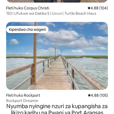
Fleti huko Corpus Christi
Ukadiriaji wa w
4.88 (104)
153 | Ufukwe wa Dakika 5 | Uvuvi | Turtle Beach Haus
Kipendwa cha wageni
Kipendwa cha wageni
Fleti huko Rockport
Ukadiriaji wa w
4.88 (105)
Rockport Dreamin
Nyumba nyingine nzuri za kupangisha za
likizo karibu na Pwani ya Port Aransas