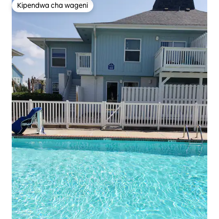
Kipendwa cha wageni
Kipendwa cha wageni