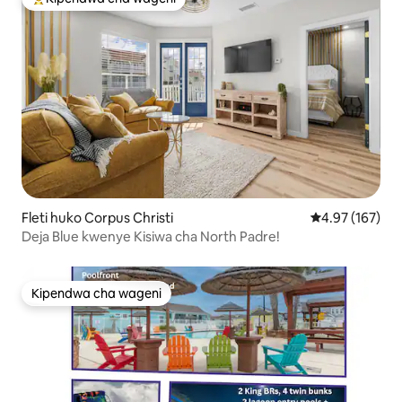
Kipendwa maarufu cha wageni
Fleti huko Corpus Christi
Ukadiriaji wa w
4.97 (167)
Deja Blue kwenye Kisiwa cha North Padre!
Kipendwa cha wageni
Kipendwa cha wageni