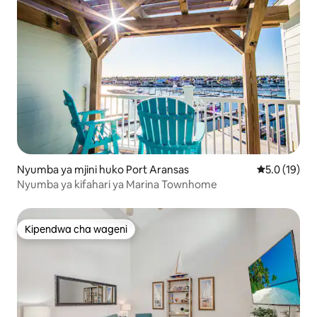
Nyumba ya mjini huko Port Aransas
Ukadiriaji wa
5.0 (19)
Nyumba ya kifahari ya Marina Townhome
Kipendwa cha wageni
Kipendwa cha wageni