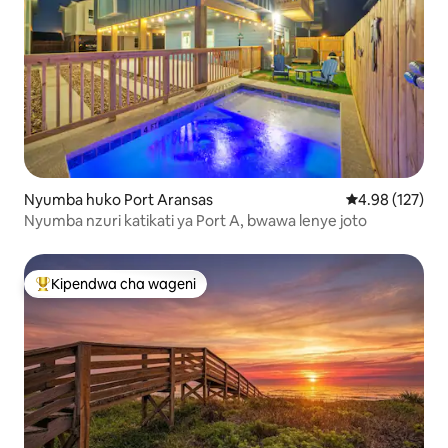
Nyumba huko Port Aransas
Ukadiriaji wa w
4.98 (127)
Nyumba nzuri katikati ya Port A, bwawa lenye joto
Kipendwa cha wageni
Kipendwa maarufu cha wageni