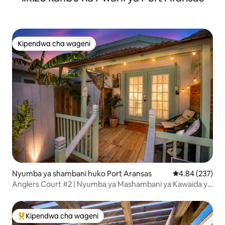
Kipendwa cha wageni
Kipendwa cha wageni
Nyumba ya shambani huko Port Aransas
Ukadiriaji wa w
4.84 (237)
Anglers Court #2 | Nyumba ya Mashambani ya Kawaida ya
Port A Jijini
Kipendwa cha wageni
Kipendwa maarufu cha wageni