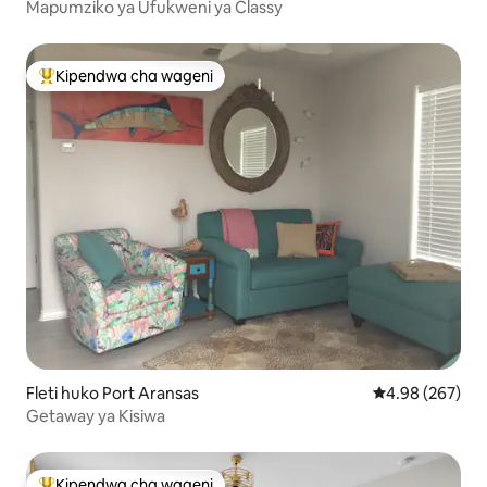
Mapumziko ya Ufukweni ya Classy
Kipendwa cha wageni
Kipendwa maarufu cha wageni
Fleti huko Port Aransas
Ukadiriaji wa w
4.98 (267)
Getaway ya Kisiwa
Kipendwa cha wageni