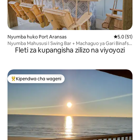
Nyumba huko Port Aransas
Ukadiriaji wa
5.0 (51)
Nyumba Mahususi I Swing Bar + Machaguo ya Gari Binafsi
Fleti za kupangisha zilizo na viyoyozi
la Gofu
Kipendwa cha wageni
Kipendwa maarufu cha wageni