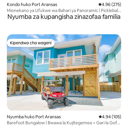
Kondo huko Port Aransas
Ukadiriaji wa w
4.96 (275)
Mionekano ya Ufukwe wa Bahari ya Panoramic | Pickleball
Nyumba za kupangisha zinazofaa familia
+ Bwawa
Kipendwa cha wageni
Kipendwa cha wageni
Nyumba huko Port Aransas
Ukadiriaji wa w
4.94 (105)
Barefoot Bungalow | Bwawa la Kujitegemea + Gari la Gofu