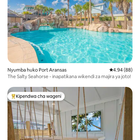
Nyumba huko Port Aransas
Ukadiriaji wa 
4.94 (88)
The Salty Seahorse - inapatikana wikendi za majira ya joto!
Kipendwa cha wageni
Kipendwa maarufu cha wageni