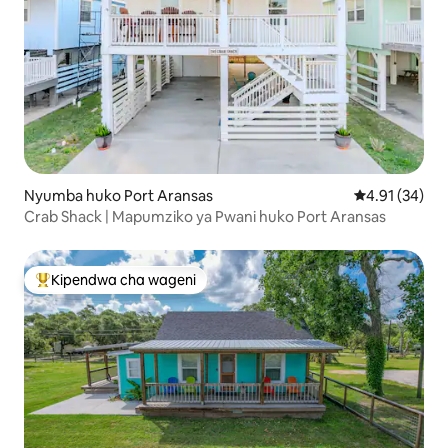
Nyumba huko Port Aransas
Ukadiriaji wa 
4.91 (34)
Crab Shack | Mapumziko ya Pwani huko Port Aransas
Kipendwa cha wageni
Kipendwa maarufu cha wageni