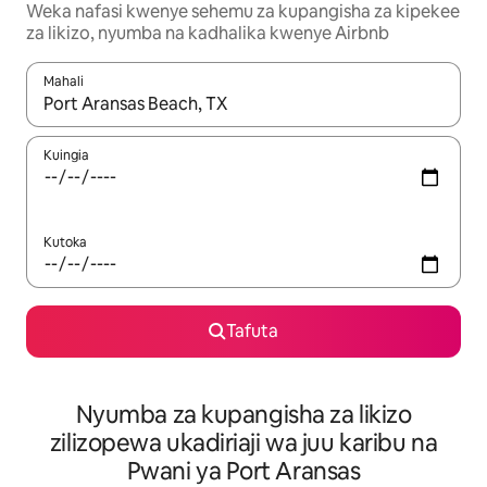
Weka nafasi kwenye sehemu za kupangisha za kipekee
za likizo, nyumba na kadhalika kwenye Airbnb
Mahali
Wakati matokeo yanapatikana, vinjari kwa kutumia vitufe vya v
Kuingia
Kutoka
Tafuta
Nyumba za kupangisha za likizo
zilizopewa ukadiriaji wa juu karibu na
Pwani ya Port Aransas