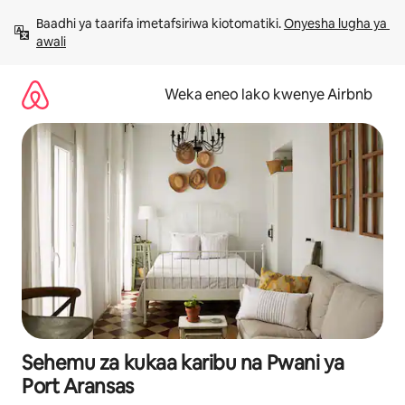
Ruka
Baadhi ya taarifa imetafsiriwa kiotomatiki. 
Onyesha lugha ya 
kwenda
awali
kwenye
maudhui
Weka eneo lako kwenye Airbnb
Sehemu za kukaa karibu na Pwani ya
Port Aransas