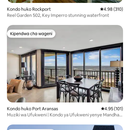
Kondo huko Rockport
Ukadiriaji wa w
4.98 (310)
Reel Garden 502, Key Imperro stunning waterfront
Kipendwa cha wageni
Kipendwa cha wageni
Kondo huko Port Aransas
Ukadiriaji wa w
4.95 (101)
Muziki wa Ufukweni | Kondo ya Ufukweni yenye Mandhari
ya Mawio