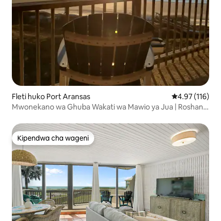
Fleti huko Port Aransas
Ukadiriaji wa w
4.97 (116)
Mwonekano wa Ghuba Wakati wa Mawio ya Jua | Roshani
ya Ufukweni + Barabara ya Miguu ya Ufukweni
Kipendwa cha wageni
Kipendwa cha wageni