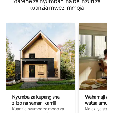
Starehe za nyumbani na bei nzuri za
huko Kiel
kuanzia mwezi mmoja
Nyumba za kupangisha
Wahamaji wa ki
zilizo na samani kamili
wataalamu wa
Kuanzia nyumba za mbao za
Malazi ya star