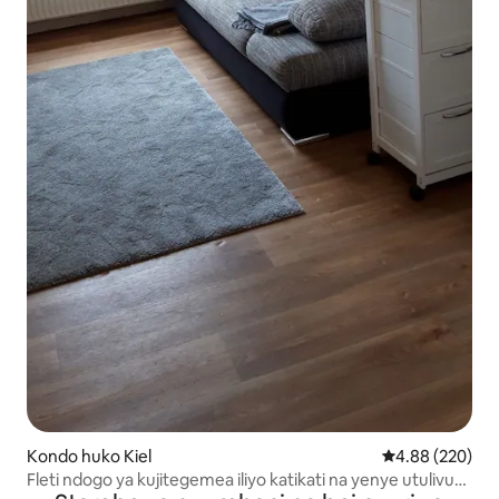
Kondo huko Kiel
Ukadiriaji wa w
4.88 (220)
Fleti ndogo ya kujitegemea iliyo katikati na yenye utulivu