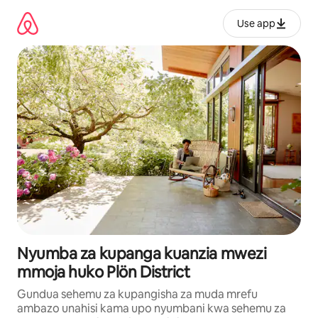
Ruka
kwenda
Use app
kwenye
maudhui
Nyumba za kupanga kuanzia mwezi
mmoja huko Plön District
Gundua sehemu za kupangisha za muda mrefu
ambazo unahisi kama upo nyumbani kwa sehemu za