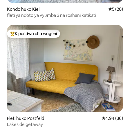
Kondo huko Kiel
Ukadiriaji 
5 (20)
fleti ya ndoto ya vyumba 3 na roshani katikati
Kipendwa cha wageni
Kipendwa maarufu cha wageni
Fleti huko Postfeld
Ukadiriaji wa 
4.94 (36)
Lakeside getaway