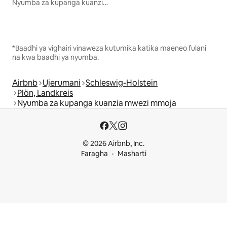
Nyumba za kupanga kuanzia mwezi mmoja
*Baadhi ya vighairi vinaweza kutumika katika maeneo fulani
na kwa baadhi ya nyumba.
Airbnb
Ujerumani
Schleswig-Holstein
Plön, Landkreis
Nyumba za kupanga kuanzia mwezi mmoja
© 2026 Airbnb, Inc.
Faragha
Masharti