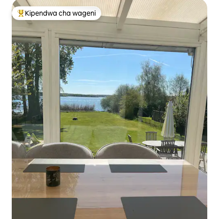
Kipendwa cha wageni
Kipendwa maarufu cha wageni