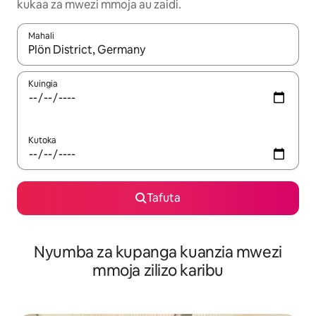
kukaa za mwezi mmoja au zaidi.
Mahali
Wakati matokeo yanapatikana, vinjari kwa kutumia vitufe vya v
Kuingia
Kutoka
Tafuta
Nyumba za kupanga kuanzia mwezi
mmoja zilizo karibu