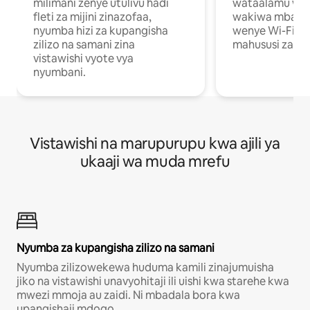
milimani zenye utulivu hadi
wataalamu wan
fleti za mijini zinazofaa,
wakiwa mbali na
nyumba hizi za kupangisha
wenye Wi-Fi n
zilizo na samani zina
mahususi za kuf
vistawishi vyote vya
nyumbani.
Vistawishi na marupurupu kwa ajili ya
ukaaji wa muda mrefu
Nyumba za kupangisha zilizo na samani
Nyumba zilizowekewa huduma kamili zinajumuisha
jiko na vistawishi unavyohitaji ili uishi kwa starehe kwa
mwezi mmoja au zaidi. Ni mbadala bora kwa
upangishaji mdogo.