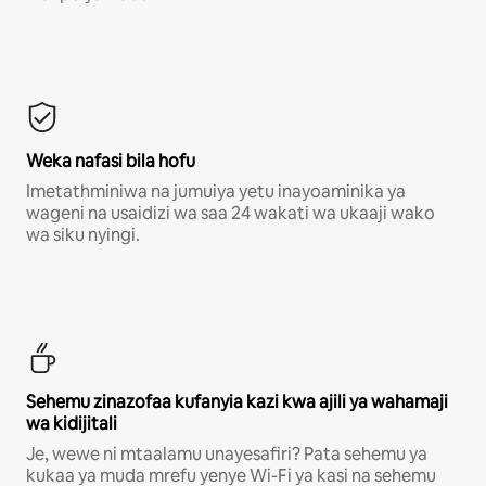
Weka nafasi bila hofu
Imetathminiwa na jumuiya yetu inayoaminika ya
wageni na usaidizi wa saa 24 wakati wa ukaaji wako
wa siku nyingi.
Sehemu zinazofaa kufanyia kazi kwa ajili ya wahamaji
wa kidijitali
Je, wewe ni mtaalamu unayesafiri? Pata sehemu ya
kukaa ya muda mrefu yenye Wi-Fi ya kasi na sehemu