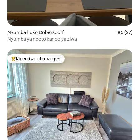
Nyumba huko Dobersdorf
Ukadiriaji 
5 (27)
Nyumba ya ndoto kando ya ziwa
Kipendwa cha wageni
Kipendwa maarufu cha wageni