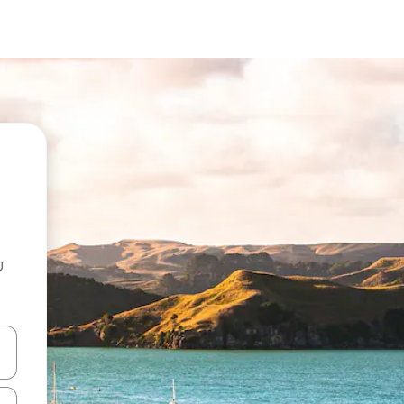
u
 vitufe vya vishale vya juu na chini au uchunguze kwa kugusa au kute