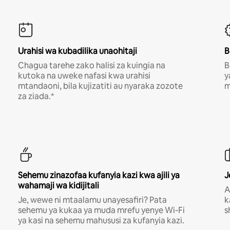
Urahisi wa kubadilika unaohitaji
B
Chagua tarehe zako halisi za kuingia na
B
kutoka na uweke nafasi kwa urahisi
y
mtandaoni, bila kujizatiti au nyaraka zozote
m
za ziada.*
Sehemu zinazofaa kufanyia kazi kwa ajili ya
J
wahamaji wa kidijitali
A
Je, wewe ni mtaalamu unayesafiri? Pata
k
sehemu ya kukaa ya muda mrefu yenye Wi-Fi
s
ya kasi na sehemu mahususi za kufanyia kazi.