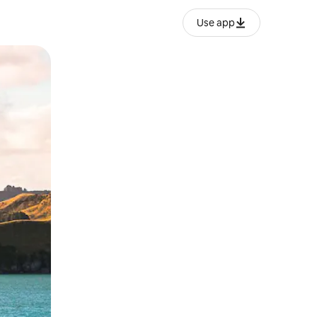
Use app
lezesha kidole kwenye ishara.