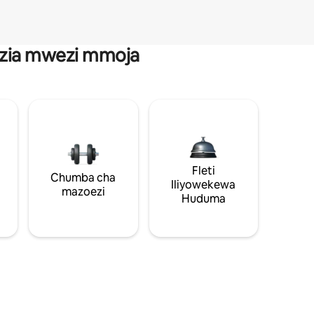
anzia mwezi mmoja
Fleti
Chumba cha
Iliyowekewa
mazoezi
Huduma