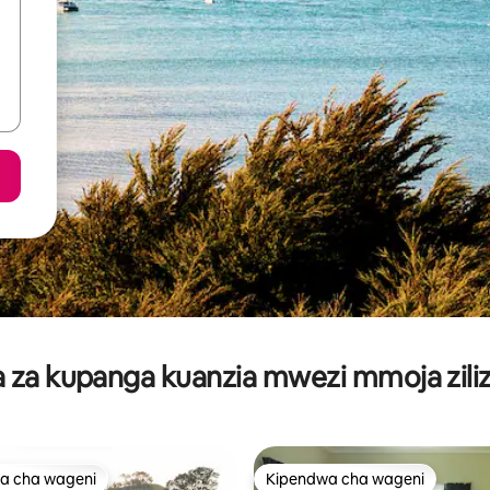
za kupanga kuanzia mwezi mmoja ziliz
a cha wageni
Kipendwa cha wageni
a cha wageni
Kipendwa cha wageni