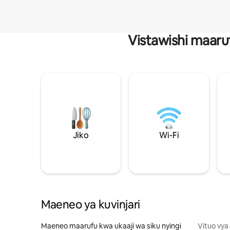
Vistawishi maaru
Jiko
Wi-Fi
Maeneo ya kuvinjari
Maeneo maarufu kwa ukaaji wa siku nyingi
Vituo vya