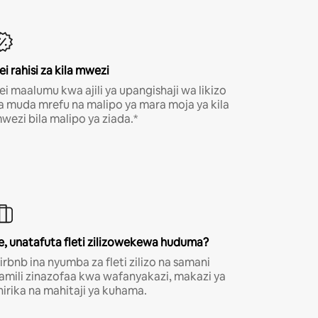
ei rahisi za kila mwezi
ei maalumu kwa ajili ya upangishaji wa likizo
a muda mrefu na malipo ya mara moja ya kila
wezi bila malipo ya ziada.*
e, unatafuta fleti zilizowekewa huduma?
irbnb ina nyumba za fleti zilizo na samani
amili zinazofaa kwa wafanyakazi, makazi ya
hirika na mahitaji ya kuhama.