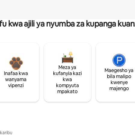
fu kwa ajili ya nyumba za kupanga ku
Meza ya
Maegesho ya
Inafaa kwa
kufanyia kazi
bila malipo
wanyama
kwa
kwenye
vipenzi
kompyuta
majengo
mpakato
 karibu