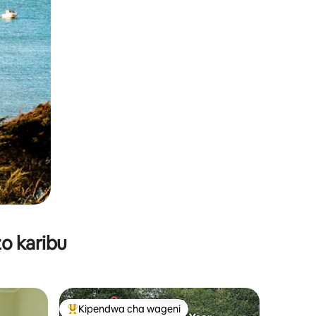
o karibu
Kipendwa cha wageni
Kipendwa maarufu cha wageni