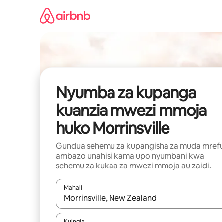
Ruka
kwenda
kwenye
maudhui
Nyumba za kupanga
kuanzia mwezi mmoja
huko Morrinsville
Gundua sehemu za kupangisha za muda mref
ambazo unahisi kama upo nyumbani kwa
sehemu za kukaa za mwezi mmoja au zaidi.
Mahali
Wakati matokeo yanapatikana, vinjari kwa kutumia
Kuingia