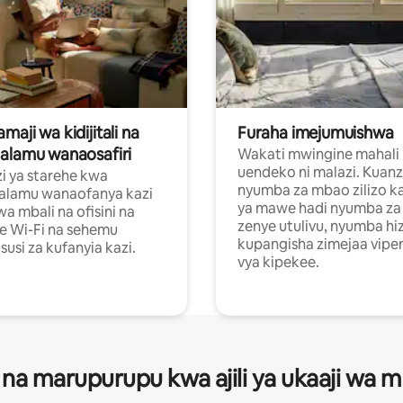
aji wa kidijitali na
Furaha imejumuishwa
alamu wanaosafiri
Wakati mwingine mahali
uendeko ni malazi. Kuanz
i ya starehe kwa
nyumba za mbao zilizo k
alamu wanaofanya kazi
ya mawe hadi nyumba za 
a mbali na ofisini na
zenye utulivu, nyumba hiz
e Wi-Fi na sehemu
kupangisha zimejaa vipe
usi za kufanyia kazi.
vya kipekee.
 na marupurupu kwa ajili ya ukaaji wa