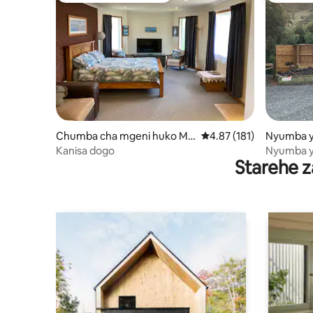
Chumba cha mgeni huko Mo
Ukadiriaji wa wastani wa
4.87 (181)
Nyumba y
rrinsville
Tauwhar
Kanisa dogo
Nyumba y
Starehe z