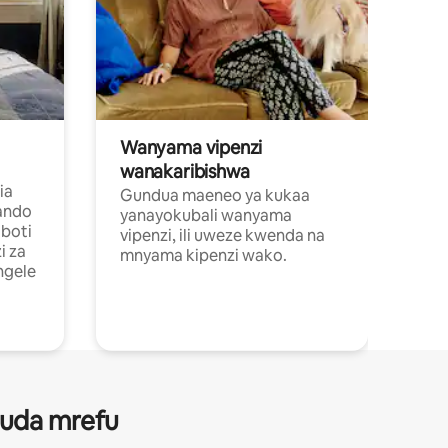
Wanyama vipenzi
wanakaribishwa
ia
Gundua maeneo ya kukaa
ando
yanayokubali wanyama
boti
vipenzi, ili uweze kwenda na
i za
mnyama kipenzi wako.
ngele
 muda mrefu