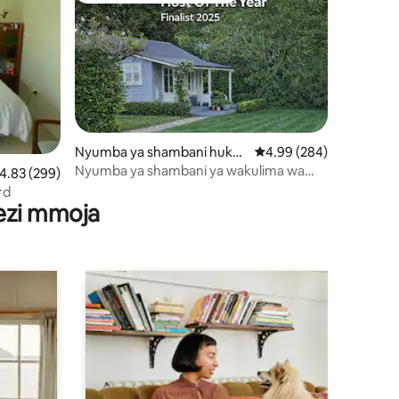
Nyumba ya shambani huko
Ukadiriaji wa wastani wa
4.99 (284)
HAMILTON
Nyumba ya shambani ya wakulima wa
ni 806
kadiriaji wa wastani wa 4.83 kati ya 5, tathmini 299
4.83 (299)
bustani (Kifungua kinywa
rd
kimejumuishwa)
wezi mmoja