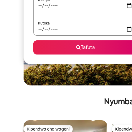
Kutoka
Tafuta
Nyumba 
Kipendwa cha wageni
Kipendw
Kipendwa cha wageni
Kipendw