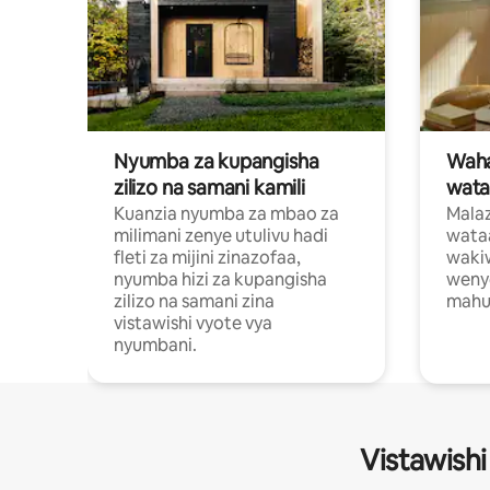
Nyumba za kupangisha
Waham
zilizo na samani kamili
wata
Kuanzia nyumba za mbao za
Malaz
milimani zenye utulivu hadi
wata
fleti za mijini zinazofaa,
wakiw
nyumba hizi za kupangisha
weny
zilizo na samani zina
mahus
vistawishi vyote vya
nyumbani.
Vistawishi