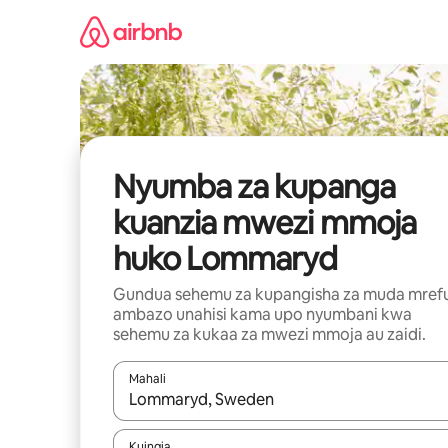
Ruka
kwenda
kwenye
maudhui
Nyumba za kupanga
kuanzia mwezi mmoja
huko Lommaryd
Gundua sehemu za kupangisha za muda mref
ambazo unahisi kama upo nyumbani kwa
sehemu za kukaa za mwezi mmoja au zaidi.
Mahali
Wakati matokeo yanapatikana, vinjari kwa kutumia
Kuingia