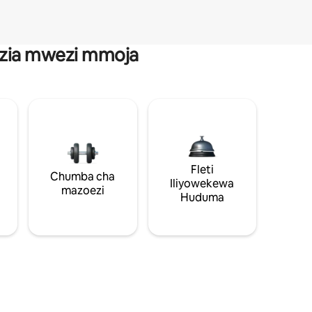
anzia mwezi mmoja
Fleti
Chumba cha
Iliyowekewa
mazoezi
Huduma