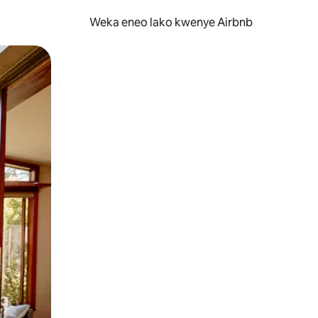
Weka eneo lako kwenye Airbnb
lezesha kidole kwenye ishara.