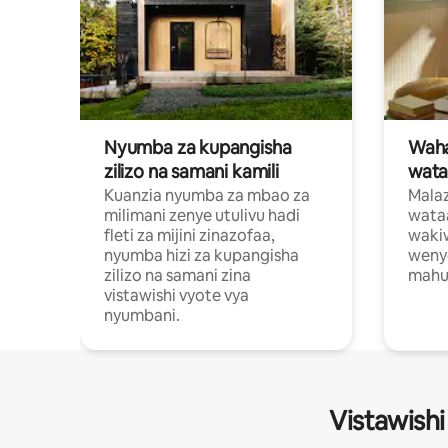
Nyumba za kupangisha
Waham
zilizo na samani kamili
wata
Kuanzia nyumba za mbao za
Malaz
milimani zenye utulivu hadi
wata
fleti za mijini zinazofaa,
wakiw
nyumba hizi za kupangisha
weny
zilizo na samani zina
mahus
vistawishi vyote vya
nyumbani.
Vistawishi