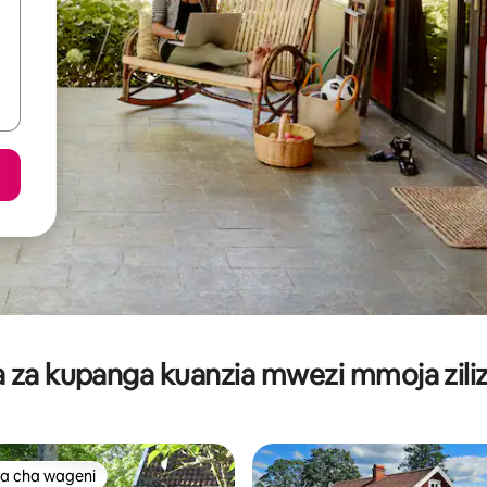
za kupanga kuanzia mwezi mmoja ziliz
a cha wageni
a cha wageni