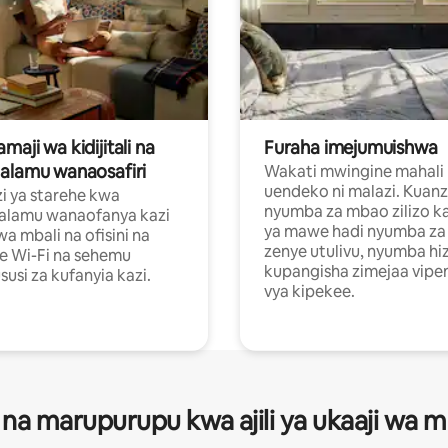
aji wa kidijitali na
Furaha imejumuishwa
alamu wanaosafiri
Wakati mwingine mahali
uendeko ni malazi. Kuanz
i ya starehe kwa
nyumba za mbao zilizo k
alamu wanaofanya kazi
ya mawe hadi nyumba za 
a mbali na ofisini na
zenye utulivu, nyumba hiz
e Wi-Fi na sehemu
kupangisha zimejaa vipe
usi za kufanyia kazi.
vya kipekee.
 na marupurupu kwa ajili ya ukaaji wa