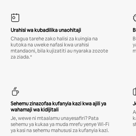
Urahisi wa kubadilika unaohitaji
B
Chagua tarehe zako halisi za kuingia na
B
kutoka na uweke nafasi kwa urahisi
y
mtandaoni, bila kujizatiti au nyaraka zozote
m
za ziada.*
Sehemu zinazofaa kufanyia kazi kwa ajili ya
J
wahamaji wa kidijitali
A
Je, wewe ni mtaalamu unayesafiri? Pata
k
sehemu ya kukaa ya muda mrefu yenye Wi-Fi
s
ya kasi na sehemu mahususi za kufanyia kazi.