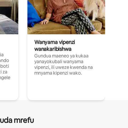
Wanyama vipenzi
wanakaribishwa
ia
Gundua maeneo ya kukaa
ando
yanayokubali wanyama
boti
vipenzi, ili uweze kwenda na
i za
mnyama kipenzi wako.
ngele
 muda mrefu