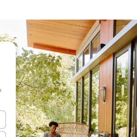
u
 vitufe vya vishale vya juu na chini au uchunguze kwa kugusa au kute