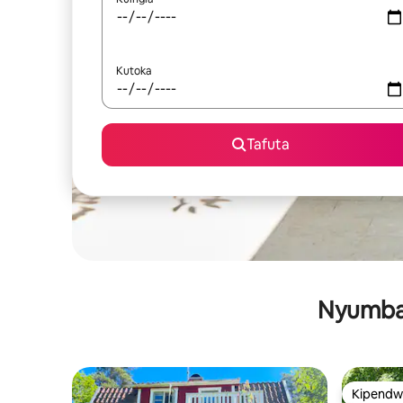
Kutoka
Tafuta
Nyumba 
Kipendw
Kipendw