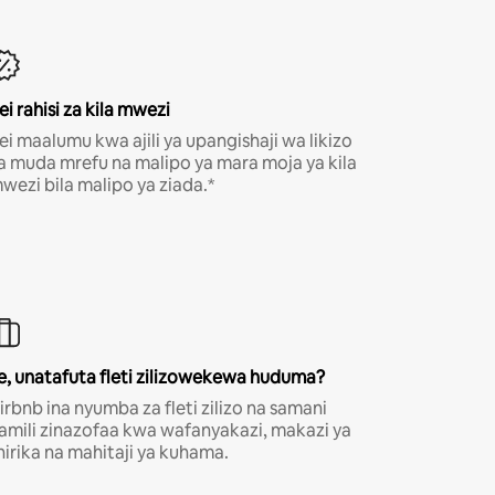
ei rahisi za kila mwezi
ei maalumu kwa ajili ya upangishaji wa likizo
a muda mrefu na malipo ya mara moja ya kila
wezi bila malipo ya ziada.*
e, unatafuta fleti zilizowekewa huduma?
irbnb ina nyumba za fleti zilizo na samani
amili zinazofaa kwa wafanyakazi, makazi ya
hirika na mahitaji ya kuhama.