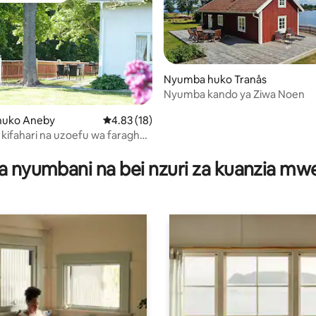
Nyumba huko Tranås
Nyumba kando ya Ziwa Noen
huko Aneby
Ukadiriaji wa wastani wa 4.83 kati ya 5, tathm
4.83 (18)
 kifahari na uzoefu wa faragha
ni wa 5 kati ya 5, tathmini 4
ra ya asili
a nyumbani na bei nzuri za kuanzia m