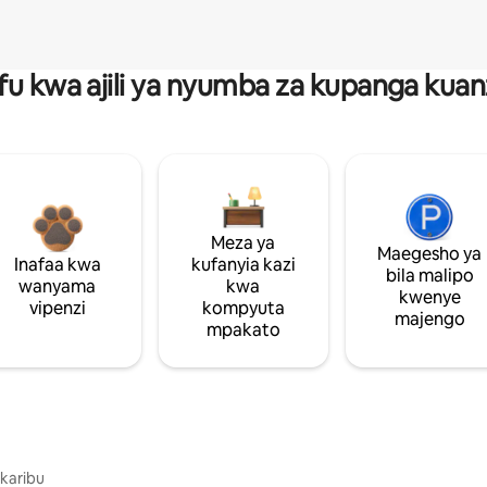
fu kwa ajili ya nyumba za kupanga ku
Meza ya
Maegesho ya
Inafaa kwa
kufanyia kazi
bila malipo
wanyama
kwa
kwenye
vipenzi
kompyuta
majengo
mpakato
 karibu