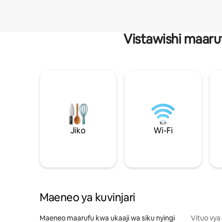
Vistawishi maaru
Jiko
Wi-Fi
Maeneo ya kuvinjari
Maeneo maarufu kwa ukaaji wa siku nyingi
Vituo vya