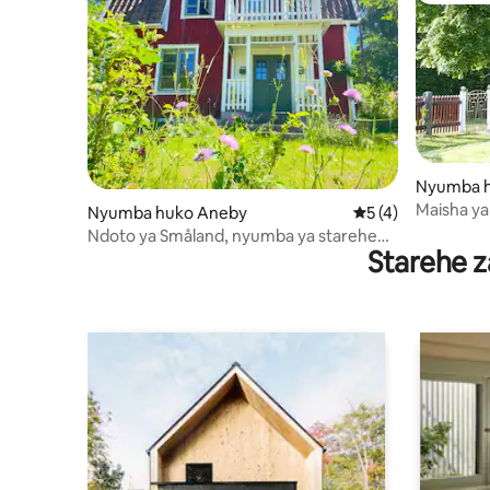
Nyumba 
Maisha ya
Nyumba huko Aneby
Ukadiriaji wa wasta
5 (4)
wa mazingi
Ndoto ya Småland, nyumba ya starehe
Starehe z
karibu na ziwa la kuogelea.