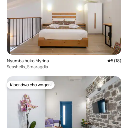
Nyumba huko Myrina
Ukadiriaji 
5 (18)
Seashells_Smaragdia
Kipendwa cha wageni
Kipendwa cha wageni