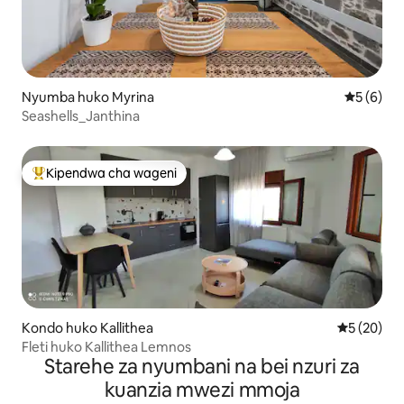
Nyumba huko Myrina
Ukadiriaji
5 (6)
Seashells_Janthina
Kipendwa cha wageni
Kipendwa maarufu cha wageni
Kondo huko Kallithea
Ukadiriaji 
5 (20)
Fleti huko Kallithea Lemnos
Starehe za nyumbani na bei nzuri za
kuanzia mwezi mmoja