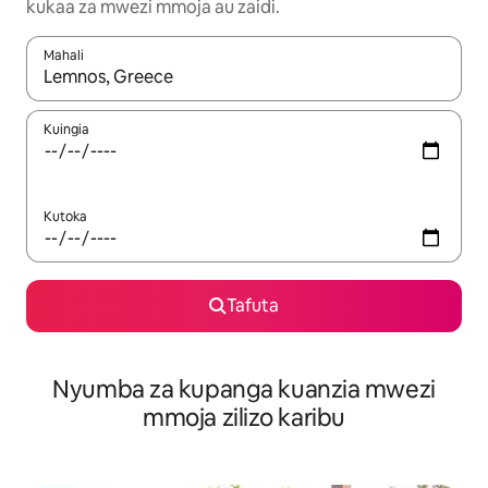
kukaa za mwezi mmoja au zaidi.
Mahali
Wakati matokeo yanapatikana, vinjari kwa kutumia vitufe vya v
Kuingia
Kutoka
Tafuta
Nyumba za kupanga kuanzia mwezi
mmoja zilizo karibu