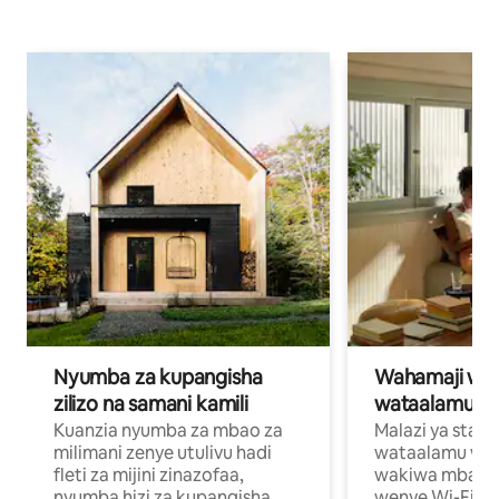
Nyumba za kupangisha
Wahamaji wa ki
zilizo na samani kamili
wataalamu wa
Kuanzia nyumba za mbao za
Malazi ya star
milimani zenye utulivu hadi
wataalamu wan
fleti za mijini zinazofaa,
wakiwa mbali na
nyumba hizi za kupangisha
wenye Wi-Fi n