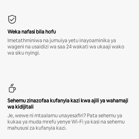
Weka nafasi bila hofu
Imetathminiwa na jumuiya yetu inayoaminika ya
wageni na usaidizi wa saa 24 wakati wa ukaaji wako
wa siku nyingi.
Sehemu zinazofaa kufanyia kazi kwa ajili ya wahamaji
wa kidijitali
Je, wewe ni mtaalamu unayesafiri? Pata sehemu ya
kukaa ya muda mrefu yenye Wi-Fi ya kasi na sehemu
mahususi za kufanyia kazi.