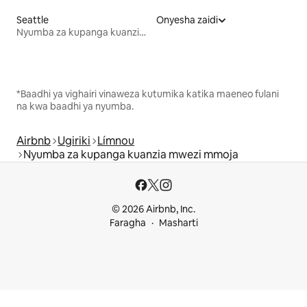
Seattle
Onyesha zaidi
Nyumba za kupanga kuanzia mwezi mmoja
*Baadhi ya vighairi vinaweza kutumika katika maeneo fulani
na kwa baadhi ya nyumba.
Airbnb
Ugiriki
Límnou
Nyumba za kupanga kuanzia mwezi mmoja
© 2026 Airbnb, Inc.
Faragha
Masharti