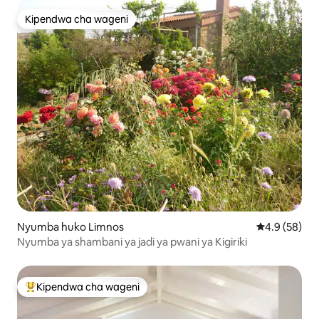
Kipendwa cha wageni
Kipendwa cha wageni
Nyumba huko Limnos
Ukadiriaji wa
4.9 (58)
Nyumba ya shambani ya jadi ya pwani ya Kigiriki
Kipendwa cha wageni
Kipendwa maarufu cha wageni