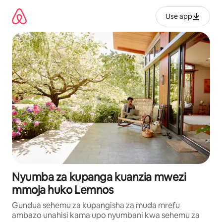
Ruka
kwenda
Use app
kwenye
maudhui
Nyumba za kupanga kuanzia mwezi
mmoja huko Lemnos
Gundua sehemu za kupangisha za muda mrefu
ambazo unahisi kama upo nyumbani kwa sehemu za