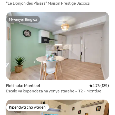
"Le Donjon des Plaisirs" Maison Prestige Jaccuzi
Mwenyeji Bingwa
Mwenyeji Bingwa
Fleti huko Montluel
Ukadiriaji wa w
4.75 (139)
Escale ya kupendeza na yenye starehe ~ T2 ~ Montluel
Kipendwa cha wageni
Kipendwa cha wageni