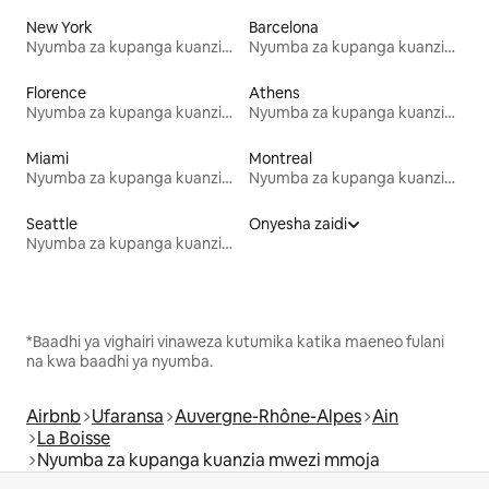
New York
Barcelona
Nyumba za kupanga kuanzia mwezi mmoja
Nyumba za kupanga kuanzia mwezi mmoja
Florence
Athens
Nyumba za kupanga kuanzia mwezi mmoja
Nyumba za kupanga kuanzia mwezi mmoja
Miami
Montreal
Nyumba za kupanga kuanzia mwezi mmoja
Nyumba za kupanga kuanzia mwezi mmoja
Seattle
Onyesha zaidi
Nyumba za kupanga kuanzia mwezi mmoja
*Baadhi ya vighairi vinaweza kutumika katika maeneo fulani
na kwa baadhi ya nyumba.
Airbnb
Ufaransa
Auvergne-Rhône-Alpes
Ain
La Boisse
Nyumba za kupanga kuanzia mwezi mmoja