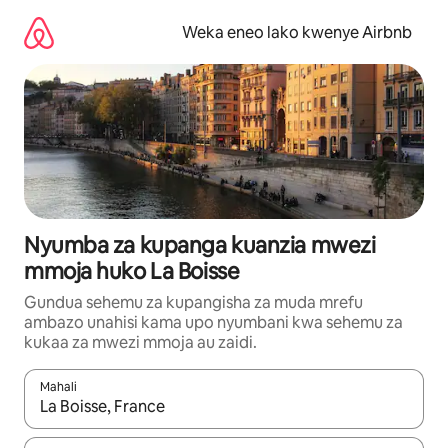
Ruka
kwenda
Weka eneo lako kwenye Airbnb
kwenye
maudhui
Nyumba za kupanga kuanzia mwezi
mmoja huko La Boisse
Gundua sehemu za kupangisha za muda mrefu
ambazo unahisi kama upo nyumbani kwa sehemu za
kukaa za mwezi mmoja au zaidi.
Mahali
Wakati matokeo yanapatikana, vinjari kwa kutumia vitufe vya v