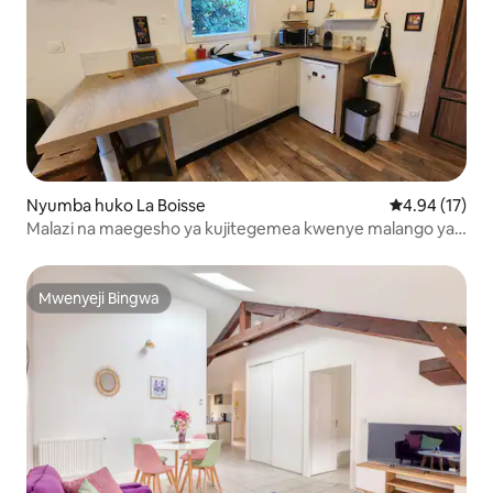
Nyumba huko La Boisse
Ukadiriaji wa 
4.94 (17)
Malazi na maegesho ya kujitegemea kwenye malango ya
Lyon
Mwenyeji Bingwa
Mwenyeji Bingwa