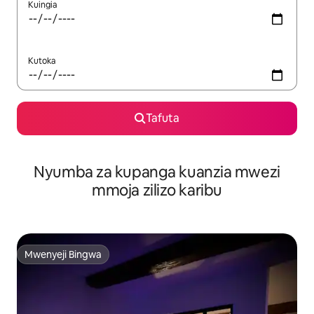
Kuingia
Kutoka
Tafuta
Nyumba za kupanga kuanzia mwezi
mmoja zilizo karibu
Mwenyeji Bingwa
Mwenyeji Bingwa