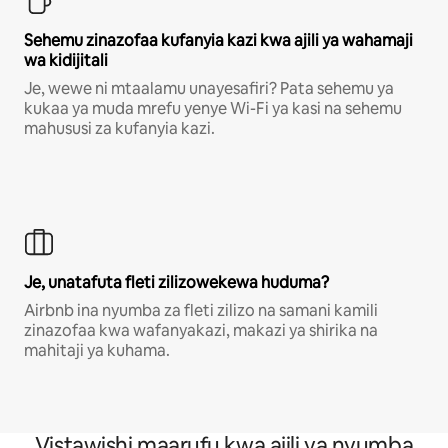
Sehemu zinazofaa kufanyia kazi kwa ajili ya wahamaji
wa kidijitali
Je, wewe ni mtaalamu unayesafiri? Pata sehemu ya
kukaa ya muda mrefu yenye Wi-Fi ya kasi na sehemu
mahususi za kufanyia kazi.
Je, unatafuta fleti zilizowekewa huduma?
Airbnb ina nyumba za fleti zilizo na samani kamili
zinazofaa kwa wafanyakazi, makazi ya shirika na
mahitaji ya kuhama.
Vistawishi maarufu kwa ajili ya nyumba