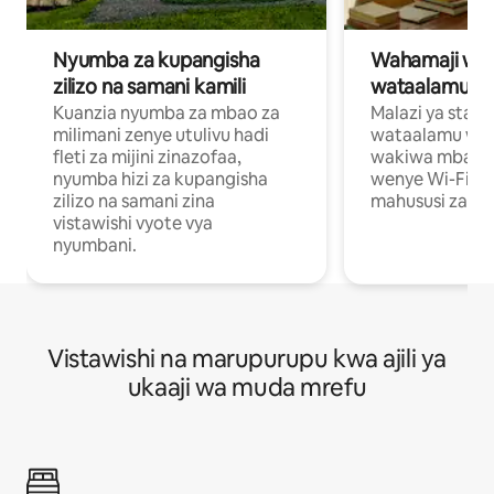
Nyumba za kupangisha
Wahamaji wa ki
zilizo na samani kamili
wataalamu wa
Kuanzia nyumba za mbao za
Malazi ya star
milimani zenye utulivu hadi
wataalamu wan
fleti za mijini zinazofaa,
wakiwa mbali na
nyumba hizi za kupangisha
wenye Wi-Fi n
zilizo na samani zina
mahususi za kuf
vistawishi vyote vya
nyumbani.
Vistawishi na marupurupu kwa ajili ya
ukaaji wa muda mrefu