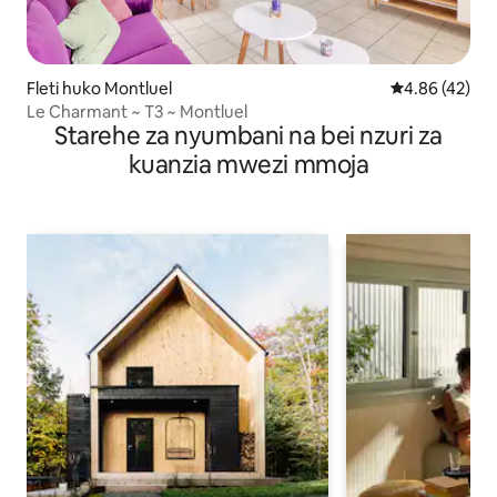
Fleti huko Montluel
Ukadiriaji wa 
4.86 (42)
Le Charmant ~ T3 ~ Montluel
Starehe za nyumbani na bei nzuri za
kuanzia mwezi mmoja