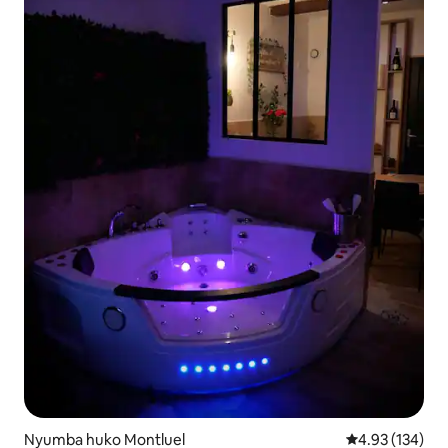
Nyumba huko Montluel
Ukadiriaji wa w
4.93 (134)