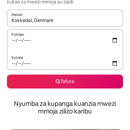
kukaa za mwezi mmoja au zaidi.
Mahali
Wakati matokeo yanapatikana, vinjari kwa kutumia vitufe vya v
Kuingia
Kutoka
Tafuta
Nyumba za kupanga kuanzia mwezi
mmoja zilizo karibu