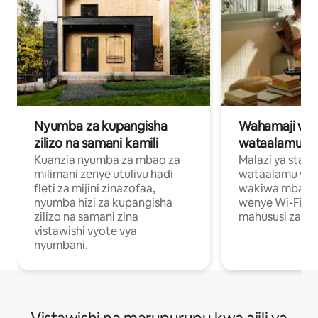
Nyumba za kupangisha
Wahamaji wa ki
zilizo na samani kamili
wataalamu wa
Kuanzia nyumba za mbao za
Malazi ya star
milimani zenye utulivu hadi
wataalamu wan
fleti za mijini zinazofaa,
wakiwa mbali na
nyumba hizi za kupangisha
wenye Wi-Fi n
zilizo na samani zina
mahususi za kuf
vistawishi vyote vya
nyumbani.