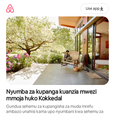
Ruka
kwenda
Use app
kwenye
maudhui
Nyumba za kupanga kuanzia mwezi
mmoja huko Kokkedal
Gundua sehemu za kupangisha za muda mrefu
ambazo unahisi kama upo nyumbani kwa sehemu za