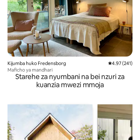
Kijumba huko Fredensborg
Ukadiriaji wa w
4.97 (241)
Maficho ya mandhari
Starehe za nyumbani na bei nzuri za
kuanzia mwezi mmoja