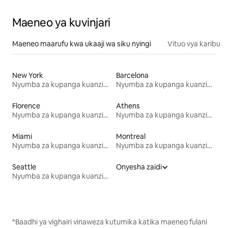
Maeneo ya kuvinjari
Maeneo maarufu kwa ukaaji wa siku nyingi
Vituo vya karibu
New York
Barcelona
Nyumba za kupanga kuanzia mwezi mmoja
Nyumba za kupanga kuanzia mwezi mmoja
Florence
Athens
Nyumba za kupanga kuanzia mwezi mmoja
Nyumba za kupanga kuanzia mwezi mmoja
Miami
Montreal
Nyumba za kupanga kuanzia mwezi mmoja
Nyumba za kupanga kuanzia mwezi mmoja
Seattle
Onyesha zaidi
Nyumba za kupanga kuanzia mwezi mmoja
*Baadhi ya vighairi vinaweza kutumika katika maeneo fulani