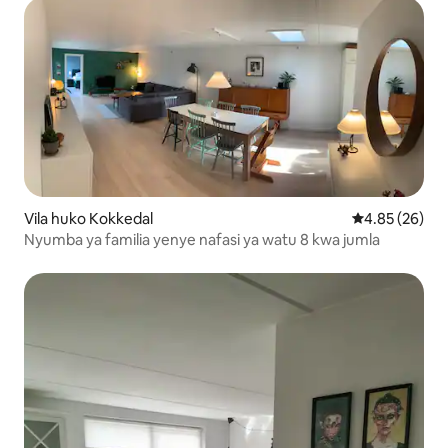
Vila huko Kokkedal
Ukadiriaji wa 
4.85 (26)
Nyumba ya familia yenye nafasi ya watu 8 kwa jumla