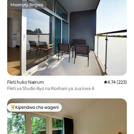
Mwenyeji Bingwa
Mwenyeji Bingwa
Fleti huko Nærum
Ukadiriaji wa w
4.74 (223)
Fleti ya Studio iliyo na Roshani ya Jua kwa 4
Kipendwa cha wageni
Kipendwa maarufu cha wageni