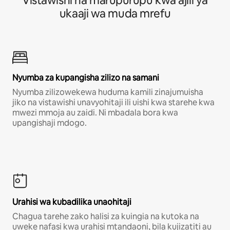
Vistawishi na marupurupu kwa ajili ya
ukaaji wa muda mrefu
Nyumba za kupangisha zilizo na samani
Nyumba zilizowekewa huduma kamili zinajumuisha
jiko na vistawishi unavyohitaji ili uishi kwa starehe kwa
mwezi mmoja au zaidi. Ni mbadala bora kwa
upangishaji mdogo.
Urahisi wa kubadilika unaohitaji
Chagua tarehe zako halisi za kuingia na kutoka na
uweke nafasi kwa urahisi mtandaoni, bila kujizatiti au