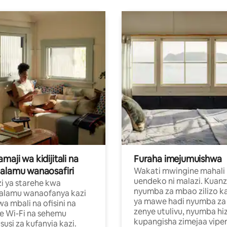
aji wa kidijitali na
Furaha imejumuishwa
alamu wanaosafiri
Wakati mwingine mahali
uendeko ni malazi. Kuanz
i ya starehe kwa
nyumba za mbao zilizo k
alamu wanaofanya kazi
ya mawe hadi nyumba za 
a mbali na ofisini na
zenye utulivu, nyumba hiz
e Wi-Fi na sehemu
kupangisha zimejaa vipe
usi za kufanyia kazi.