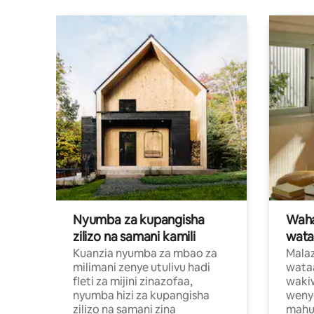
Nyumba za kupangisha
Waham
zilizo na samani kamili
wata
Kuanzia nyumba za mbao za
Malaz
milimani zenye utulivu hadi
wata
fleti za mijini zinazofaa,
wakiw
nyumba hizi za kupangisha
weny
zilizo na samani zina
mahus