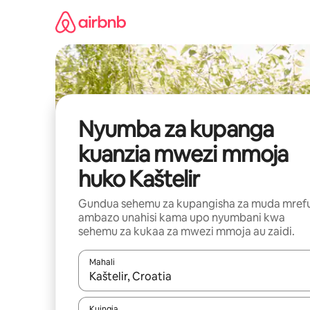
Ruka
kwenda
kwenye
maudhui
Nyumba za kupanga
kuanzia mwezi mmoja
huko Kaštelir
Gundua sehemu za kupangisha za muda mref
ambazo unahisi kama upo nyumbani kwa
sehemu za kukaa za mwezi mmoja au zaidi.
Mahali
Wakati matokeo yanapatikana, vinjari kwa kutumia
Kuingia