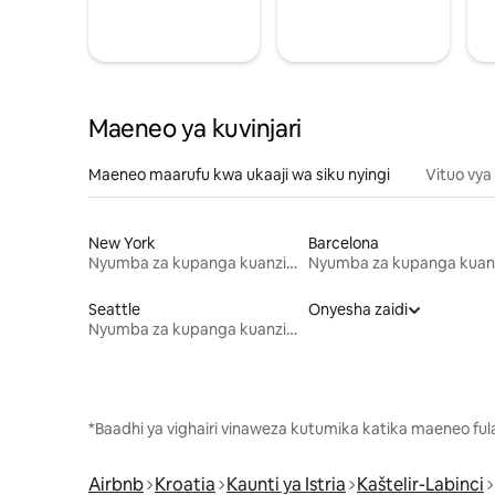
Maeneo ya kuvinjari
Maeneo maarufu kwa ukaaji wa siku nyingi
Vituo vya
New York
Barcelona
Nyumba za kupanga kuanzia mwezi mmoja
Seattle
Onyesha zaidi
Nyumba za kupanga kuanzia mwezi mmoja
*Baadhi ya vighairi vinaweza kutumika katika maeneo fu
Airbnb
Kroatia
Kaunti ya Istria
Kaštelir-Labinci