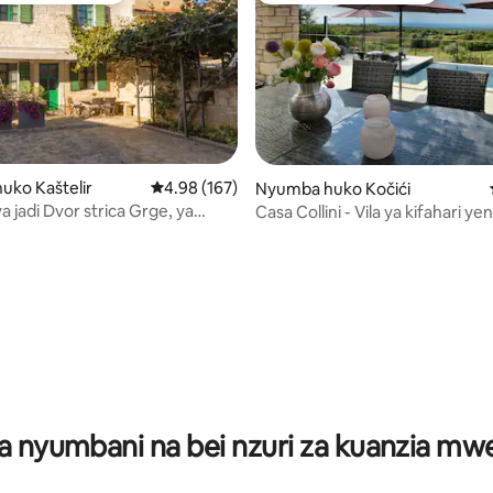
ni wa 5 kati ya 5, tathmini 7
uko Kaštelir
Ukadiriaji wa wastani wa 4.98 kati ya 5, tathmi
4.98 (167)
Nyumba huko Kočići
 jadi Dvor strica Grge, ya
Casa Collini - Vila ya kifahari ye
a baiskeli
mwonekano wa bahari +bwaw
a nyumbani na bei nzuri za kuanzia m