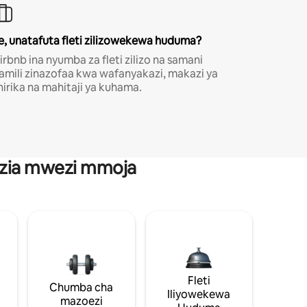
e, unatafuta fleti zilizowekewa huduma?
irbnb ina nyumba za fleti zilizo na samani
amili zinazofaa kwa wafanyakazi, makazi ya
hirika na mahitaji ya kuhama.
anzia mwezi mmoja
Fleti
Chumba cha
Iliyowekewa
mazoezi