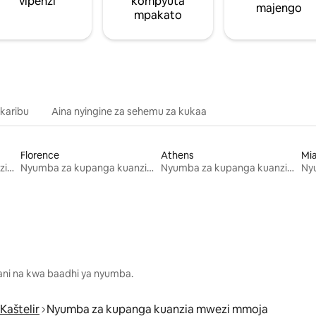
vipenzi
kompyuta
majengo
mpakato
 karibu
Aina nyingine za sehemu za kukaa
Florence
Athens
Mi
Nyumba za kupanga kuanzia mwezi mmoja
Nyumba za kupanga kuanzia mwezi mmoja
Nyumba za kupanga kuanzia mwezi mmoja
lani na kwa baadhi ya nyumba.
Kaštelir
Nyumba za kupanga kuanzia mwezi mmoja