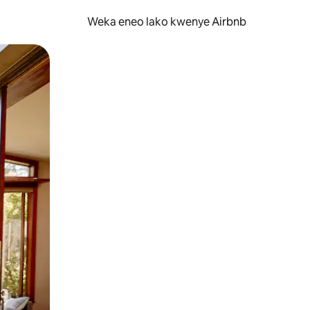
Weka eneo lako kwenye Airbnb
lezesha kidole kwenye ishara.