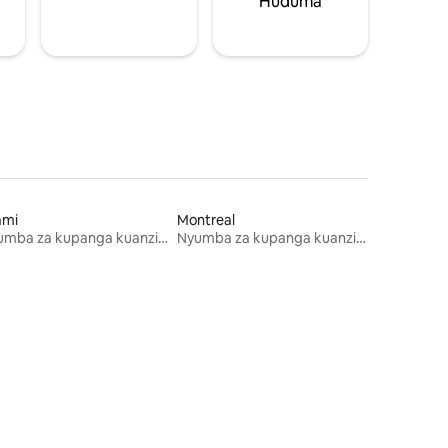
Huduma
ami
Montreal
Nyumba za kupanga kuanzia mwezi mmoja
Nyumba za kupanga kuanzia mwezi mmoja