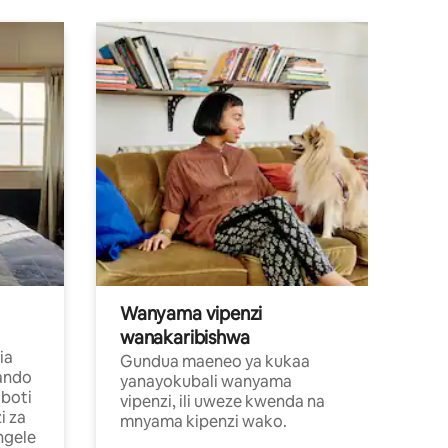
Wanyama vipenzi
wanakaribishwa
ia
Gundua maeneo ya kukaa
ando
yanayokubali wanyama
boti
vipenzi, ili uweze kwenda na
i za
mnyama kipenzi wako.
ngele