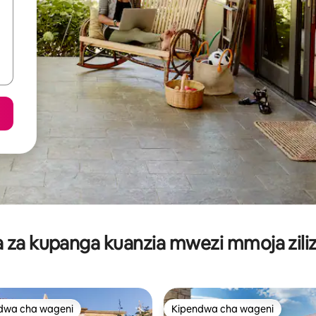
za kupanga kuanzia mwezi mmoja ziliz
dwa cha wageni
Kipendwa cha wageni
a maarufu cha wageni
Kipendwa cha wageni