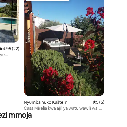
ni 167
Ukadiriaji wa wastani wa 4.95 kati ya 5, tathmini 22
4.95 (22)
nye
a
Nyumba huko Kaštelir
Ukadiriaji wa wast
5 (5)
Casa Mirelia kwa ajili ya watu wawili walio
wezi mmoja
na bustani na whirlpool