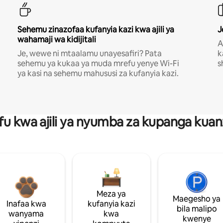
Sehemu zinazofaa kufanyia kazi kwa ajili ya
J
wahamaji wa kidijitali
A
Je, wewe ni mtaalamu unayesafiri? Pata
k
sehemu ya kukaa ya muda mrefu yenye Wi-Fi
s
ya kasi na sehemu mahususi za kufanyia kazi.
fu kwa ajili ya nyumba za kupanga ku
Meza ya
Maegesho ya
Inafaa kwa
kufanyia kazi
bila malipo
wanyama
kwa
kwenye