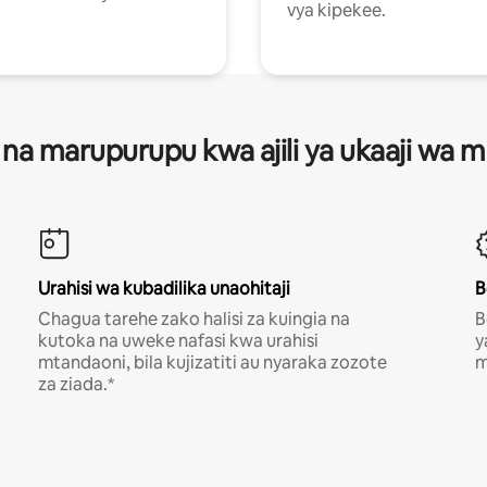
vya kipekee.
 na marupurupu kwa ajili ya ukaaji wa
Urahisi wa kubadilika unaohitaji
B
Chagua tarehe zako halisi za kuingia na
B
kutoka na uweke nafasi kwa urahisi
y
mtandaoni, bila kujizatiti au nyaraka zozote
m
za ziada.*