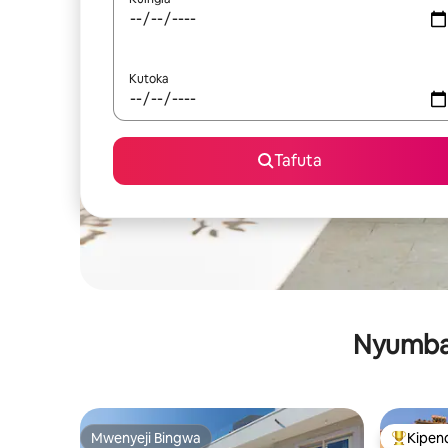
Kutoka
Tafuta
Nyumba 
Mwenyeji Bingwa
Kipen
Mwenyeji Bingwa
Kipendw