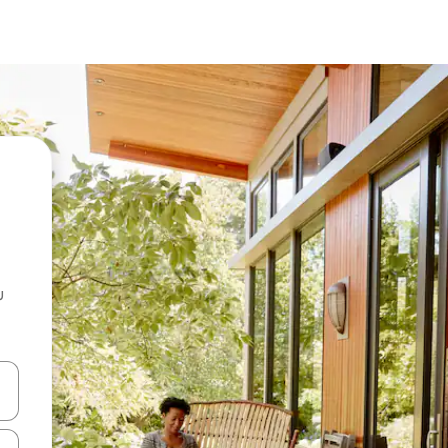
u
 vitufe vya vishale vya juu na chini au uchunguze kwa kugusa au kute