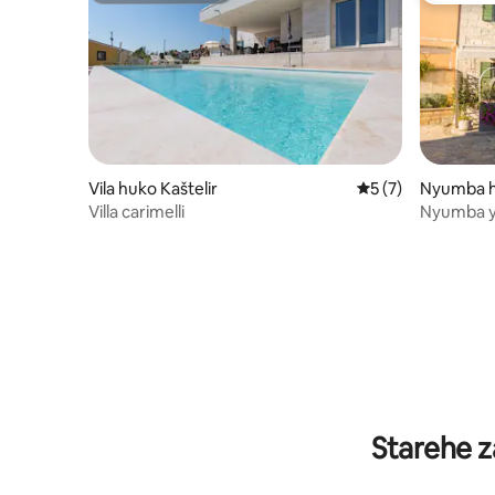
Vila huko Kaštelir
Ukadiriaji wa wasta
5 (7)
Nyumba h
Villa carimelli
Nyumba ya
kirafiki kw
Starehe z