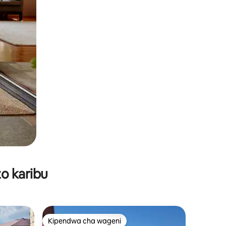
o karibu
Kipendwa cha wageni
Kipendwa cha wageni