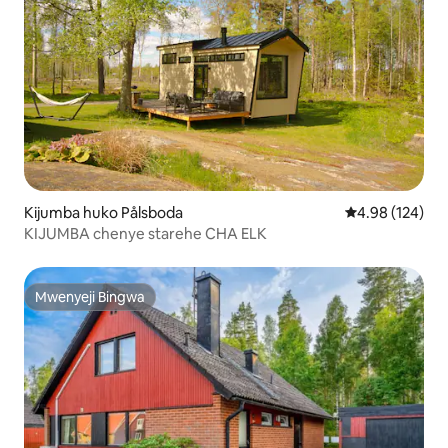
Kijumba huko Pålsboda
Ukadiriaji wa w
4.98 (124)
KIJUMBA chenye starehe CHA ELK
Mwenyeji Bingwa
Mwenyeji Bingwa