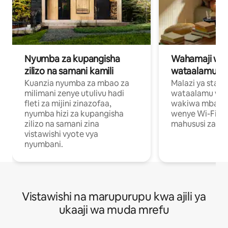
Nyumba za kupangisha
Wahamaji wa ki
zilizo na samani kamili
wataalamu wa
Kuanzia nyumba za mbao za
Malazi ya star
milimani zenye utulivu hadi
wataalamu wan
fleti za mijini zinazofaa,
wakiwa mbali na
nyumba hizi za kupangisha
wenye Wi-Fi n
zilizo na samani zina
mahususi za kuf
vistawishi vyote vya
nyumbani.
Vistawishi na marupurupu kwa ajili ya
ukaaji wa muda mrefu