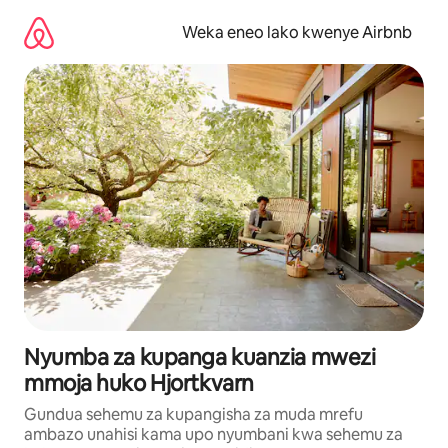
Ruka
kwenda
Weka eneo lako kwenye Airbnb
kwenye
maudhui
Nyumba za kupanga kuanzia mwezi
mmoja huko Hjortkvarn
Gundua sehemu za kupangisha za muda mrefu
ambazo unahisi kama upo nyumbani kwa sehemu za