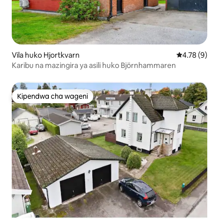
Vila huko Hjortkvarn
Ukadiriaji wa
4.78 (9)
Karibu na mazingira ya asili huko Björnhammaren
Kipendwa cha wageni
Kipendwa cha wageni