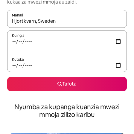
kukaa za mwezi mmoja au zaidi.
Mahali
Wakati matokeo yanapatikana, vinjari kwa kutumia vitufe vya v
Kuingia
Kutoka
Tafuta
Nyumba za kupanga kuanzia mwezi
mmoja zilizo karibu