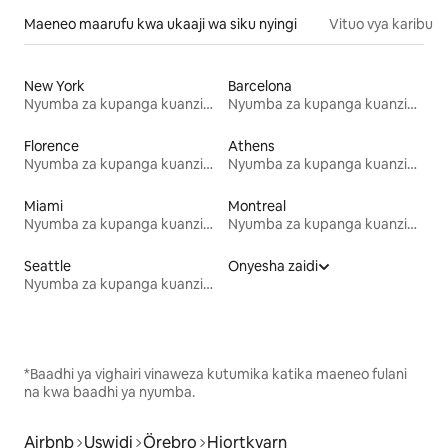
Maeneo maarufu kwa ukaaji wa siku nyingi
Vituo vya karibu
New York
Barcelona
Nyumba za kupanga kuanzia mwezi mmoja
Nyumba za kupanga kuanzia mwezi mmoja
Florence
Athens
Nyumba za kupanga kuanzia mwezi mmoja
Nyumba za kupanga kuanzia mwezi mmoja
Miami
Montreal
Nyumba za kupanga kuanzia mwezi mmoja
Nyumba za kupanga kuanzia mwezi mmoja
Seattle
Onyesha zaidi
Nyumba za kupanga kuanzia mwezi mmoja
*Baadhi ya vighairi vinaweza kutumika katika maeneo fulani
na kwa baadhi ya nyumba.
Airbnb
Uswidi
Örebro
Hjortkvarn