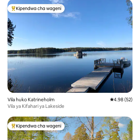
Kipendwa cha wageni
Kipendwa maarufu cha wageni
Vila huko Katrineholm
Ukadiriaji wa 
4.98 (52)
Vila ya Kifahari ya Lakeside
Kipendwa cha wageni
Kipendwa maarufu cha wageni