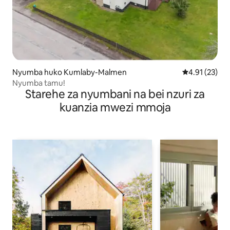
Nyumba huko Kumlaby-Malmen
Ukadiriaji wa 
4.91 (23)
Nyumba tamu!
Starehe za nyumbani na bei nzuri za
kuanzia mwezi mmoja