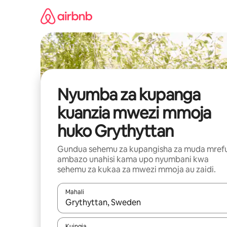
Ruka
kwenda
kwenye
maudhui
Nyumba za kupanga
kuanzia mwezi mmoja
huko Grythyttan
Gundua sehemu za kupangisha za muda mref
ambazo unahisi kama upo nyumbani kwa
sehemu za kukaa za mwezi mmoja au zaidi.
Mahali
Wakati matokeo yanapatikana, vinjari kwa kutumia
Kuingia