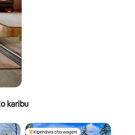
o karibu
Kipendwa cha wageni
Kipendwa maarufu cha wageni