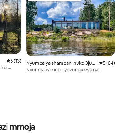
Ukadiriaji wa wastani wa 5 kati ya 5, tathmini 13
5 (13)
Nyumba ya shambani huko Bjurtj
Ukadiriaji wa wastan
5 (64)
iko,
ärn
Nyumba ya kioo iliyozungukwa na
mazingira ya asili. Ukimya kabisa
ni 116
wezi mmoja