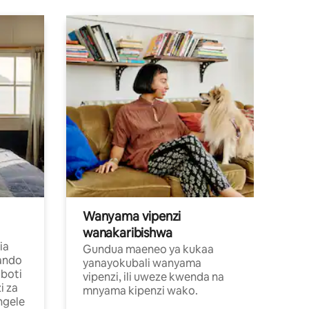
Wanyama vipenzi
wanakaribishwa
ia
Gundua maeneo ya kukaa
ando
yanayokubali wanyama
boti
vipenzi, ili uweze kwenda na
i za
mnyama kipenzi wako.
ngele