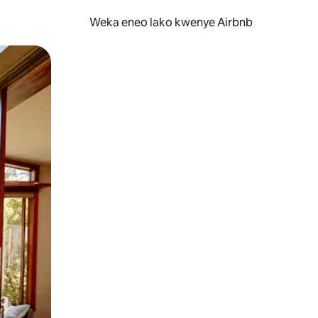
Weka eneo lako kwenye Airbnb
lezesha kidole kwenye ishara.