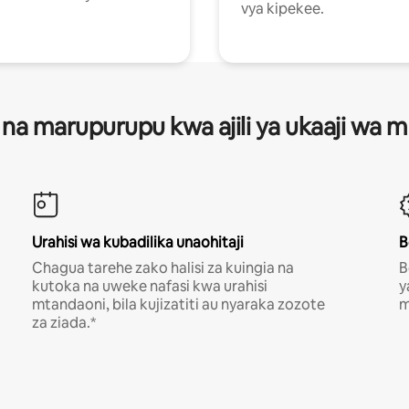
vya kipekee.
 na marupurupu kwa ajili ya ukaaji wa
Urahisi wa kubadilika unaohitaji
B
Chagua tarehe zako halisi za kuingia na
B
kutoka na uweke nafasi kwa urahisi
y
mtandaoni, bila kujizatiti au nyaraka zozote
m
za ziada.*