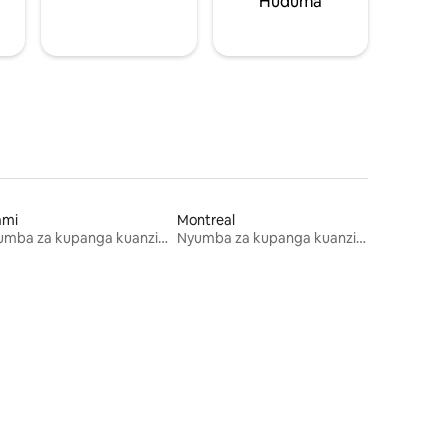
Huduma
ami
Montreal
Nyumba za kupanga kuanzia mwezi mmoja
Nyumba za kupanga kuanzia mwezi mmoja