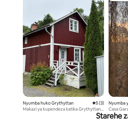
Nyumba huko Grythyttan
Ukadiriaji wa wasta
5 (3)
Nyumba y
börd
Makazi ya kupendeza katika Grythyttan
Casa Gar
Starehe z
ya kati
iliyokarab
mwonekan