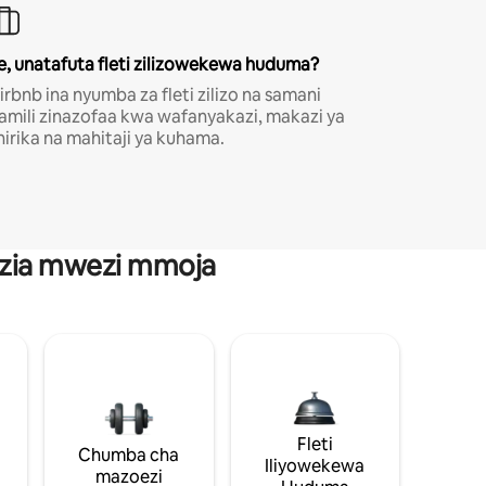
e, unatafuta fleti zilizowekewa huduma?
irbnb ina nyumba za fleti zilizo na samani
amili zinazofaa kwa wafanyakazi, makazi ya
hirika na mahitaji ya kuhama.
anzia mwezi mmoja
Fleti
Chumba cha
Iliyowekewa
mazoezi