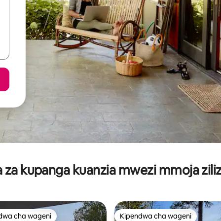
za kupanga kuanzia mwezi mmoja ziliz
dwa cha wageni
Kipendwa cha wageni
a maarufu cha wageni
Kipendwa cha wageni