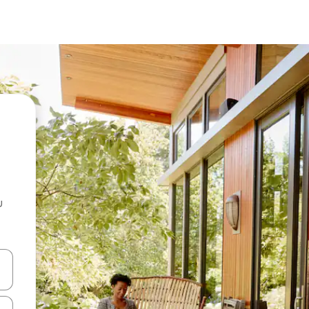
u
 vitufe vya vishale vya juu na chini au uchunguze kwa kugusa au kute