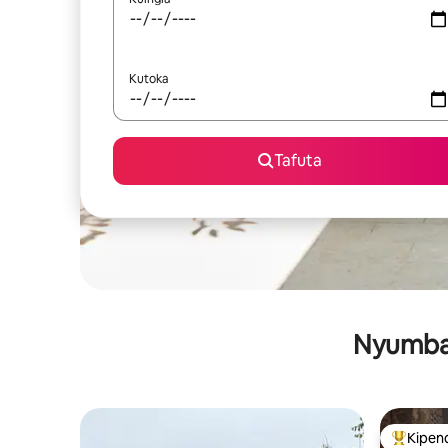
Kutoka
Tafuta
Nyumba 
Kipen
Kipendw