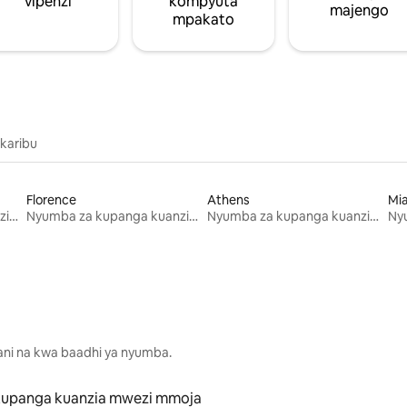
vipenzi
kompyuta
majengo
mpakato
 karibu
Florence
Athens
Mi
Nyumba za kupanga kuanzia mwezi mmoja
Nyumba za kupanga kuanzia mwezi mmoja
Nyumba za kupanga kuanzia mwezi mmoja
lani na kwa baadhi ya nyumba.
kupanga kuanzia mwezi mmoja