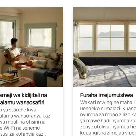
aji wa kidijitali na
Furaha imejumuishwa
alamu wanaosafiri
Wakati mwingine mahali
uendeko ni malazi. Kuanz
i ya starehe kwa
nyumba za mbao zilizo k
alamu wanaofanya kazi
ya mawe hadi nyumba za 
a mbali na ofisini na
zenye utulivu, nyumba hiz
e Wi-Fi na sehemu
kupangisha zimejaa vipe
usi za kufanyia kazi.