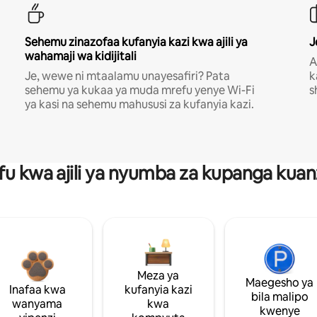
Sehemu zinazofaa kufanyia kazi kwa ajili ya
J
wahamaji wa kidijitali
A
Je, wewe ni mtaalamu unayesafiri? Pata
k
sehemu ya kukaa ya muda mrefu yenye Wi-Fi
s
ya kasi na sehemu mahususi za kufanyia kazi.
fu kwa ajili ya nyumba za kupanga ku
Meza ya
Maegesho ya
Inafaa kwa
kufanyia kazi
bila malipo
wanyama
kwa
kwenye