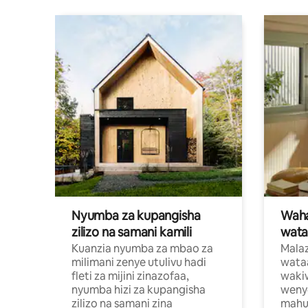
Nyumba za kupangisha
Waham
zilizo na samani kamili
wata
Kuanzia nyumba za mbao za
Malaz
milimani zenye utulivu hadi
wata
fleti za mijini zinazofaa,
wakiw
nyumba hizi za kupangisha
weny
zilizo na samani zina
mahus