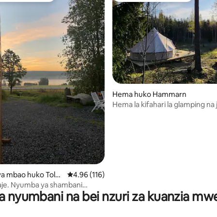
Hema huko Hammarn
Hema la kifahari la glamping na j
Sauna na beseni la maji moto
ni wa 5 kati ya 5, tathmini 3
a mbao huko Tolvs
Ukadiriaji wa wastani wa 4.96 kati ya 5, tathmi
4.96 (116)
aje. Nyumba ya shambani
a nyumbani na bei nzuri za kuanzia m
atiwa hivi karibuni yenye
o wa ziwa