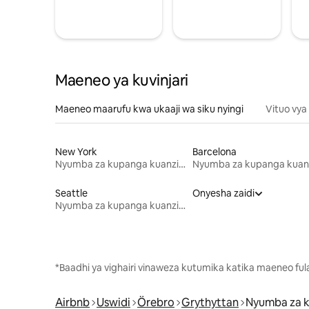
Maeneo ya kuvinjari
Maeneo maarufu kwa ukaaji wa siku nyingi
Vituo vya
New York
Barcelona
Nyumba za kupanga kuanzia mwezi mmoja
Seattle
Onyesha zaidi
Nyumba za kupanga kuanzia mwezi mmoja
*Baadhi ya vighairi vinaweza kutumika katika maeneo fu
Airbnb
Uswidi
Örebro
Grythyttan
Nyumba za 