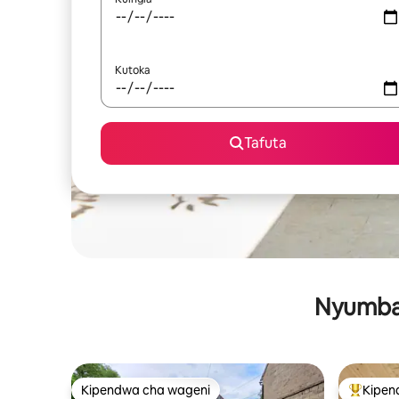
Kutoka
Tafuta
Nyumba 
Kipendwa cha wageni
Kipen
Kipendwa cha wageni
Kipendw