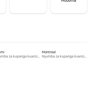
Huduma
ami
Montreal
Nyumba za kupanga kuanzia mwezi mmoja
Nyumba za kupanga kuanzia mwezi mmoja