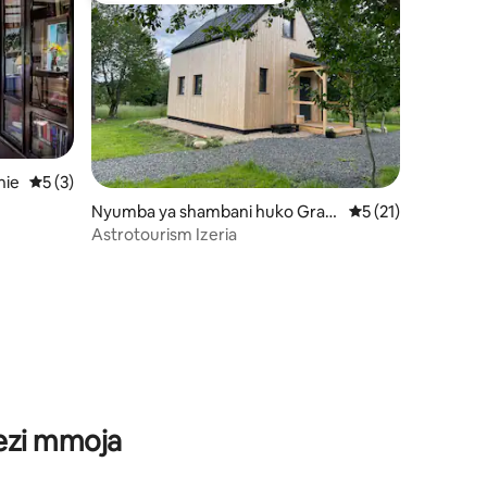
nie
Ukadiriaji wa wastani wa 5 kati ya 5, tathmini 3
5 (3)
Nyumba ya shambani huko Grabi
Ukadiriaji wa wasta
5 (21)
szyce Średnie
Astrotourism Izeria
ini 85
wezi mmoja