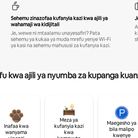
Sehemu zinazofaa kufanyia kazi kwa ajili ya
J
wahamaji wa kidijitali
A
Je, wewe ni mtaalamu unayesafiri? Pata
k
sehemu ya kukaa ya muda mrefu yenye Wi-Fi
s
ya kasi na sehemu mahususi za kufanyia kazi.
fu kwa ajili ya nyumba za kupanga ku
Meza ya
Maegesho ya
Inafaa kwa
kufanyia kazi
bila malipo
wanyama
kwa
kwenye