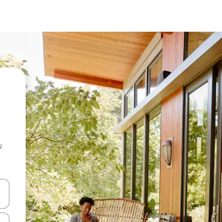
u
 vitufe vya vishale vya juu na chini au uchunguze kwa kugusa au kute