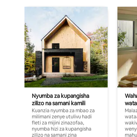
Nyumba za kupangisha
Waham
zilizo na samani kamili
wata
Kuanzia nyumba za mbao za
Malaz
milimani zenye utulivu hadi
wata
fleti za mijini zinazofaa,
wakiw
nyumba hizi za kupangisha
weny
zilizo na samani zina
mahus