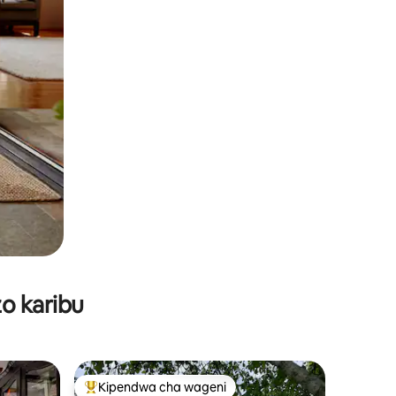
o karibu
Kipendwa cha wageni
Kipendwa maarufu cha wageni