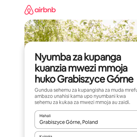
Ruka
kwenda
kwenye
maudhui
Nyumba za kupanga
kuanzia mwezi mmoja
huko Grabiszyce Górne
Gundua sehemu za kupangisha za muda mref
ambazo unahisi kama upo nyumbani kwa
sehemu za kukaa za mwezi mmoja au zaidi.
Mahali
Wakati matokeo yanapatikana, vinjari kwa kutumia
Kuingia