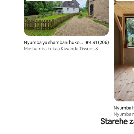
Nyumba ya shambani huko
Ukadiriaji wa wastani wa
4.91 (206)
Grabiszyce Średnie
Mashamba kukaa Kiwanda Tissues &
Sauna
Nyumba h
Nyumba m
Starehe z
wapenda 