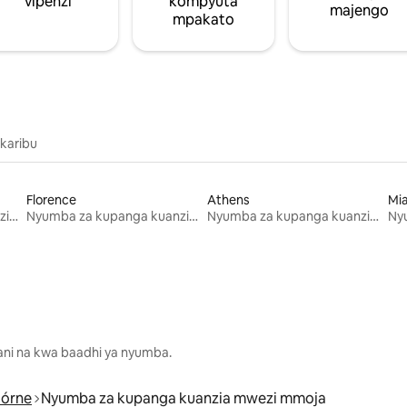
vipenzi
kompyuta
majengo
mpakato
 karibu
Florence
Athens
Mi
Nyumba za kupanga kuanzia mwezi mmoja
Nyumba za kupanga kuanzia mwezi mmoja
Nyumba za kupanga kuanzia mwezi mmoja
lani na kwa baadhi ya nyumba.
Górne
Nyumba za kupanga kuanzia mwezi mmoja