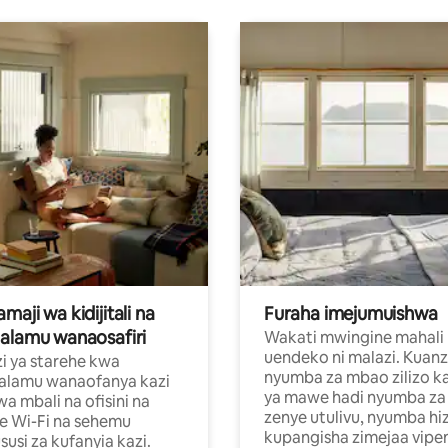
aji wa kidijitali na
Furaha imejumuishwa
alamu wanaosafiri
Wakati mwingine mahali
uendeko ni malazi. Kuanz
i ya starehe kwa
nyumba za mbao zilizo k
alamu wanaofanya kazi
ya mawe hadi nyumba za 
a mbali na ofisini na
zenye utulivu, nyumba hiz
e Wi-Fi na sehemu
kupangisha zimejaa vipe
usi za kufanyia kazi.