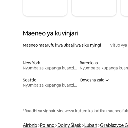
Maeneo ya kuvinjari
Maeneo maarufu kwa ukaaji wa siku nyingi
Vituo vya
New York
Barcelona
Nyumba za kupanga kuanzia mwezi mmoja
Seattle
Onyesha zaidi
Nyumba za kupanga kuanzia mwezi mmoja
*Baadhi ya vighairi vinaweza kutumika katika maeneo fu
Airbnb
Poland
Dolny Śląsk
Lubań
Grabiszyce 