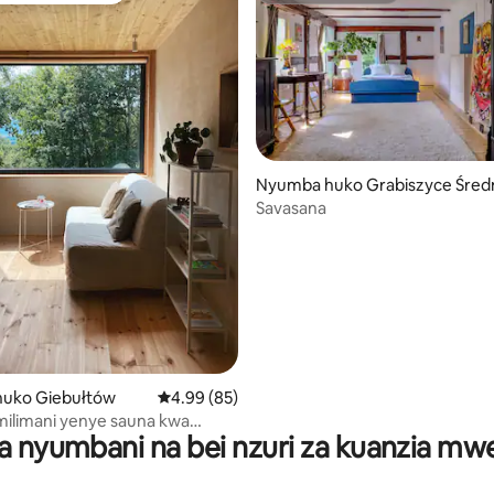
 4.91 kati ya 5, tathmini 206
Nyumba huko Grabiszyce Śred
Savasana
uko Giebułtów
Ukadiriaji wa wastani wa 4.99 kati ya 5, tathm
4.99 (85)
ilimani yenye sauna kwa
a nyumbani na bei nzuri za kuanzia m
ukimya.