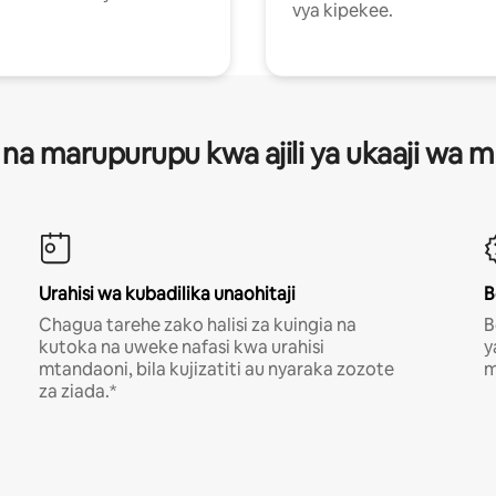
vya kipekee.
 na marupurupu kwa ajili ya ukaaji wa
Urahisi wa kubadilika unaohitaji
B
Chagua tarehe zako halisi za kuingia na
B
kutoka na uweke nafasi kwa urahisi
y
mtandaoni, bila kujizatiti au nyaraka zozote
m
za ziada.*