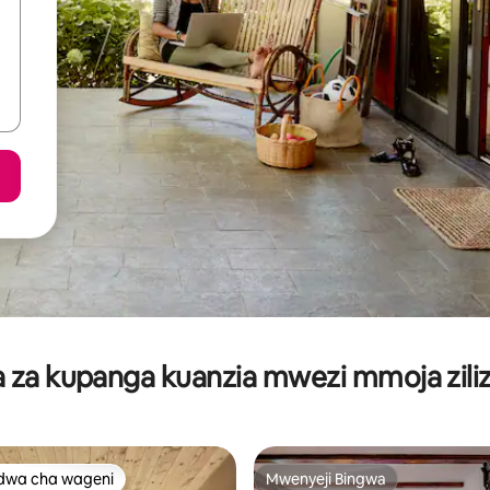
za kupanga kuanzia mwezi mmoja ziliz
dwa cha wageni
Mwenyeji Bingwa
a maarufu cha wageni
Mwenyeji Bingwa