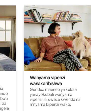
Wanyama vipenzi
wanakaribishwa
ia
Gundua maeneo ya kukaa
ando
yanayokubali wanyama
boti
vipenzi, ili uweze kwenda na
i za
mnyama kipenzi wako.
ngele