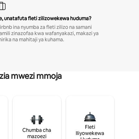
e, unatafuta fleti zilizowekewa huduma?
irbnb ina nyumba za fleti zilizo na samani
amili zinazofaa kwa wafanyakazi, makazi ya
hirika na mahitaji ya kuhama.
anzia mwezi mmoja
Fleti
Chumba cha
Iliyowekewa
mazoezi