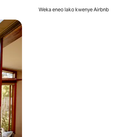
Weka eneo lako kwenye Airbnb
lezesha kidole kwenye ishara.