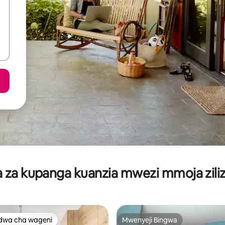
za kupanga kuanzia mwezi mmoja ziliz
dwa cha wageni
Mwenyeji Bingwa
a maarufu cha wageni
Mwenyeji Bingwa