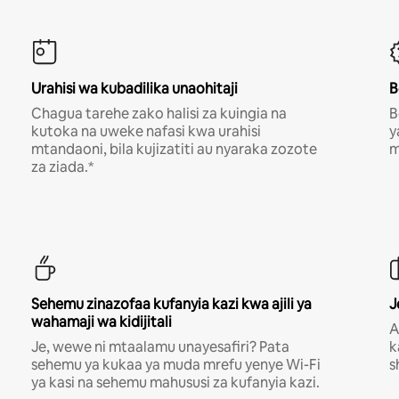
Urahisi wa kubadilika unaohitaji
B
Chagua tarehe zako halisi za kuingia na
B
kutoka na uweke nafasi kwa urahisi
y
mtandaoni, bila kujizatiti au nyaraka zozote
m
za ziada.*
Sehemu zinazofaa kufanyia kazi kwa ajili ya
J
wahamaji wa kidijitali
A
Je, wewe ni mtaalamu unayesafiri? Pata
k
sehemu ya kukaa ya muda mrefu yenye Wi-Fi
s
ya kasi na sehemu mahususi za kufanyia kazi.