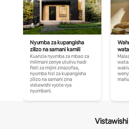
Nyumba za kupangisha
Waham
zilizo na samani kamili
wata
Kuanzia nyumba za mbao za
Malaz
milimani zenye utulivu hadi
wata
fleti za mijini zinazofaa,
wakiw
nyumba hizi za kupangisha
weny
zilizo na samani zina
mahus
vistawishi vyote vya
nyumbani.
Vistawishi