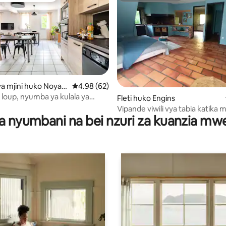
 mjini huko Noyar
Ukadiriaji wa wastani wa 4.98 kati ya 5, tathm
4.98 (62)
u loup, nyumba ya kulala ya
wa 4.9 kati ya 5, tathmini 20
Fleti huko Engins
(kiyoyozi)
Vipande viwili vya tabia katika moyo wa
a nyumbani na bei nzuri za kuanzia m
gorges