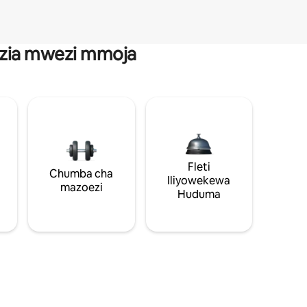
anzia mwezi mmoja
Fleti
Chumba cha
Iliyowekewa
mazoezi
Huduma