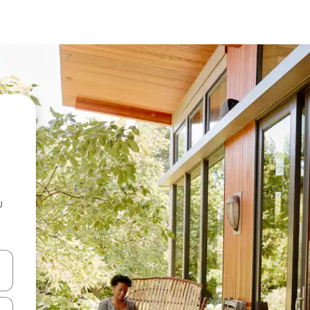
u
 vitufe vya vishale vya juu na chini au uchunguze kwa kugusa au kute