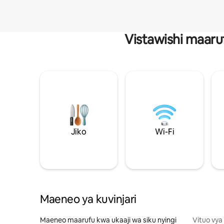
Vistawishi maaru
Jiko
Wi-Fi
Maeneo ya kuvinjari
Maeneo maarufu kwa ukaaji wa siku nyingi
Vituo vya