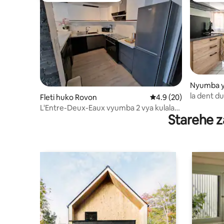
Nyumba ya
ey
la dent d
Fleti huko Rovon
Ukadiriaji wa wastani 
4.9 (20)
Noyarey, 
L'Entre-Deux-Eaux vyumba 2 vya kulala
Starehe z
vitanda 7 70m² Ext.