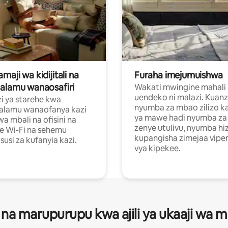
aji wa kidijitali na
Furaha imejumuishwa
alamu wanaosafiri
Wakati mwingine mahali
uendeko ni malazi. Kuanz
i ya starehe kwa
nyumba za mbao zilizo k
alamu wanaofanya kazi
ya mawe hadi nyumba za 
a mbali na ofisini na
zenye utulivu, nyumba hiz
e Wi-Fi na sehemu
kupangisha zimejaa vipe
usi za kufanyia kazi.
vya kipekee.
 na marupurupu kwa ajili ya ukaaji wa