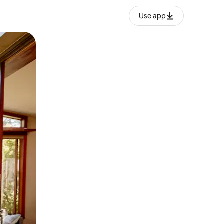
Use app
lezesha kidole kwenye ishara.