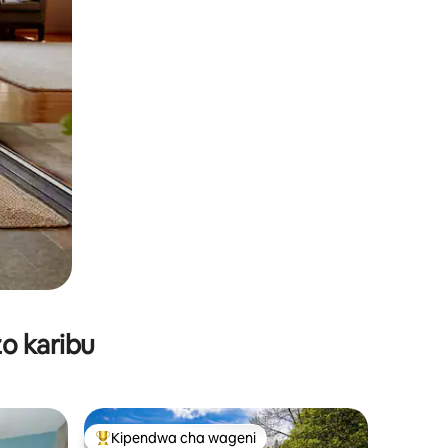
o karibu
Kipendwa cha wageni
Kipendwa maarufu cha wageni