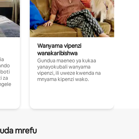
Wanyama vipenzi
wanakaribishwa
ia
Gundua maeneo ya kukaa
ando
yanayokubali wanyama
boti
vipenzi, ili uweze kwenda na
i za
mnyama kipenzi wako.
ngele
 muda mrefu