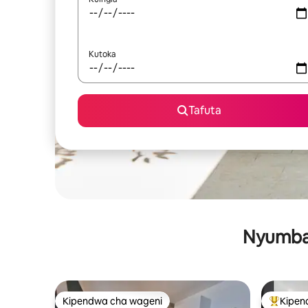
Kutoka
Tafuta
Nyumba 
Kipendwa cha wageni
Kipen
Kipendwa cha wageni
Kipendw