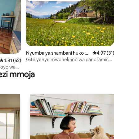
ini 62
Nyumba ya shambani huko A
Ukadiriaji wa wastani 
4.97 (31)
utrans-Méaudre-en-Vercors
Gîte yenye mwonekano wa panoramic
Ukadiriaji wa wastani wa 4.81 kati ya 5, tathmini 52
4.81 (52)
wa uwanda wa Vercors
wezi mmoja