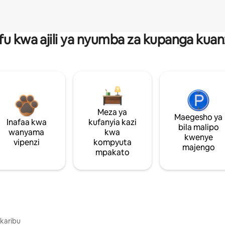
fu kwa ajili ya nyumba za kupanga ku
Meza ya
Maegesho ya
Inafaa kwa
kufanyia kazi
bila malipo
wanyama
kwa
kwenye
vipenzi
kompyuta
majengo
mpakato
 karibu