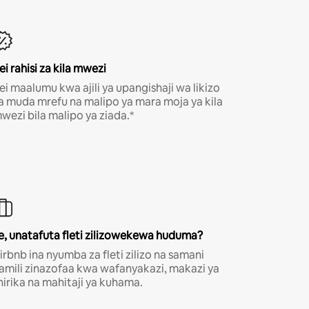
ei rahisi za kila mwezi
ei maalumu kwa ajili ya upangishaji wa likizo
a muda mrefu na malipo ya mara moja ya kila
wezi bila malipo ya ziada.*
e, unatafuta fleti zilizowekewa huduma?
irbnb ina nyumba za fleti zilizo na samani
amili zinazofaa kwa wafanyakazi, makazi ya
hirika na mahitaji ya kuhama.