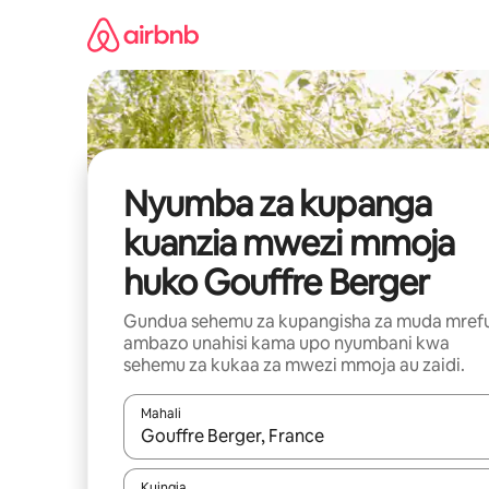
Ruka
kwenda
kwenye
maudhui
Nyumba za kupanga
kuanzia mwezi mmoja
huko Gouffre Berger
Gundua sehemu za kupangisha za muda mref
ambazo unahisi kama upo nyumbani kwa
sehemu za kukaa za mwezi mmoja au zaidi.
Mahali
Wakati matokeo yanapatikana, vinjari kwa kutumia
Kuingia