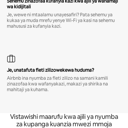
Sehemu zinazofaa kufanyia kazi kwa ajili ya wahamaji
wa kidijitali
Je, wewe ni mtaalamu unayesafiri? Pata sehemu ya
kukaa ya muda mrefu yenye Wi-Fi ya kasi na sehemu
mahususi za kufanyia kazi.
Je, unatafuta fleti zilizowekewa huduma?
Airbnb ina nyumba za fleti zilizo na samani kamili
zinazofaa kwa wafanyakazi, makazi ya shirika na
mahitaji ya kuhama.
Vistawishi maarufu kwa ajili ya nyumba
za kupanga kuanzia mwezi mmoja