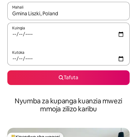
Mahali
Wakati matokeo yanapatikana, vinjari kwa kutumia vitufe vya v
Kuingia
Kutoka
Tafuta
Nyumba za kupanga kuanzia mwezi
mmoja zilizo karibu