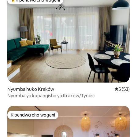
Kipendwa cha wageni
Kipendwa maarufu cha wageni
Nyumba huko Kraków
Ukadiriaji 
5 (53)
Nyumba ya kupangisha ya Krakow/Tyniec
Kipendwa cha wageni
Kipendwa cha wageni