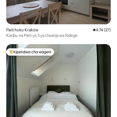
Fleti huko Kraków
Ukadiriaji wa 
4.74 (27)
Karibu na Fleti ya 3 ya Uwanja wa Ndege
Kipendwa cha wageni
Kipendwa maarufu cha wageni