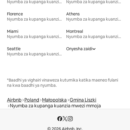
Nyumba za kupanga kuanzia mwezi mmoja
Nyumba za kupanga kuanzia mwezi mmoja
Florence
Athens
Nyumba za kupanga kuanzia mwezi mmoja
Nyumba za kupanga kuanzia mwezi mmoja
Miami
Montreal
Nyumba za kupanga kuanzia mwezi mmoja
Nyumba za kupanga kuanzia mwezi mmoja
Seattle
Onyesha zaidi
Nyumba za kupanga kuanzia mwezi mmoja
*Baadhi ya vighairi vinaweza kutumika katika maeneo fulani
na kwa baadhi ya nyumba.
Airbnb
Poland
Małopolska
Gmina Liszki
Nyumba za kupanga kuanzia mwezi mmoja
© 2026 Airbnb, Inc.