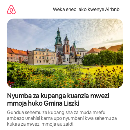
Ruka
kwenda
Weka eneo lako kwenye Airbnb
kwenye
maudhui
Nyumba za kupanga kuanzia mwezi
mmoja huko Gmina Liszki
Gundua sehemu za kupangisha za muda mrefu
ambazo unahisi kama upo nyumbani kwa sehemu za
kukaa za mwezi mmoja au zaidi.