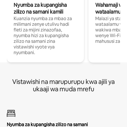
Nyumba za kupangisha
Wahamaji wa ki
zilizo na samani kamili
wataalamu wa
Kuanzia nyumba za mbao za
Malazi ya star
milimani zenye utulivu hadi
wataalamu wan
fleti za mijini zinazofaa,
wakiwa mbali na
nyumba hizi za kupangisha
wenye Wi-Fi n
zilizo na samani zina
mahususi za kuf
vistawishi vyote vya
nyumbani.
Vistawishi na marupurupu kwa ajili ya
ukaaji wa muda mrefu
Nyumba za kupangisha zilizo na samani