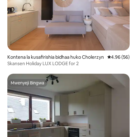
Kontena la kusafirishia bidhaa huko Cholerzyn
Ukadiriaji wa 
4.96 (56)
Skansen Holiday LUX LODGE for 2
Mwenyeji Bingwa
Mwenyeji Bingwa