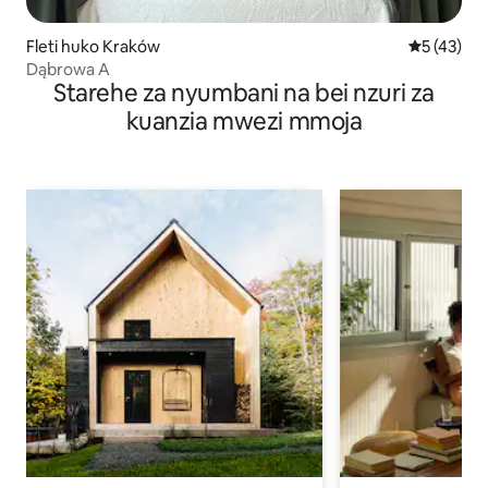
Fleti huko Kraków
Ukadiriaji 
5 (43)
Dąbrowa A
Starehe za nyumbani na bei nzuri za
kuanzia mwezi mmoja