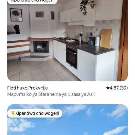
Kipendwa cha wageni
Kipendwa cha wageni
Fleti huko Prekvršje
Ukadiriaji wa 
4.87 (30)
Mapumziko ya Starehe na ya Kisasa ya Asili
Kipendwa cha wageni
Kipendwa maarufu cha wageni