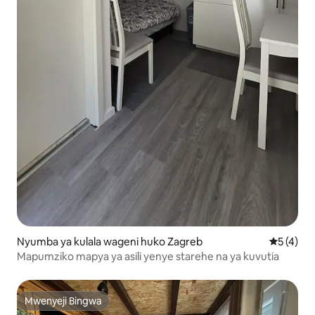
Nyumba ya kulala wageni huko Zagreb
Ukadiriaji
5 (4)
Mapumziko mapya ya asili yenye starehe na ya kuvutia
Mwenyeji Bingwa
Mwenyeji Bingwa