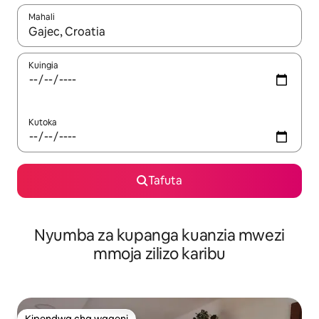
Mahali
Wakati matokeo yanapatikana, vinjari kwa kutumia vitufe vya v
Kuingia
Kutoka
Tafuta
Nyumba za kupanga kuanzia mwezi
mmoja zilizo karibu