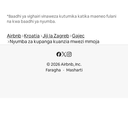
*Baadhi ya vighairi vinaweza kutumika katika maeneo fulani
na kwa baadhi ya nyumba.
Airbnb
Kroatia
Jiji la Zagreb
Gajec
Nyumba za kupanga kuanzia mwezi mmoja
© 2026 Airbnb, Inc.
Faragha
Masharti