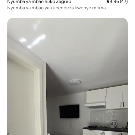
Nyumba ya mbao huko Zagreb
Ukadiriaji wa 
4.96 (47)
Nyumba ya mbao ya kupendeza kwenye milima