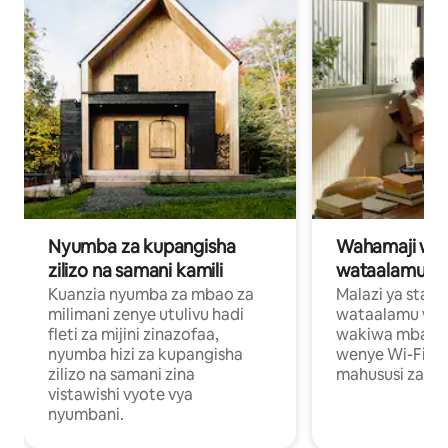
Nyumba za kupangisha
Wahamaji wa ki
zilizo na samani kamili
wataalamu wa
Kuanzia nyumba za mbao za
Malazi ya star
milimani zenye utulivu hadi
wataalamu wan
fleti za mijini zinazofaa,
wakiwa mbali na
nyumba hizi za kupangisha
wenye Wi-Fi n
zilizo na samani zina
mahususi za kuf
vistawishi vyote vya
nyumbani.