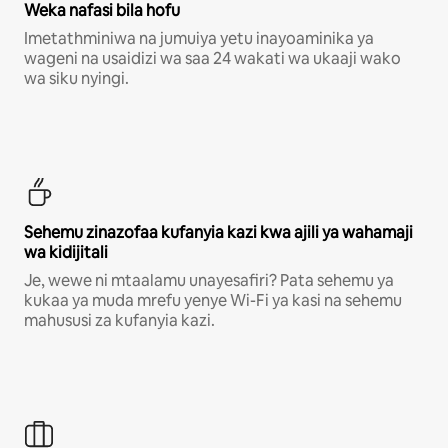
Weka nafasi bila hofu
Imetathminiwa na jumuiya yetu inayoaminika ya
wageni na usaidizi wa saa 24 wakati wa ukaaji wako
wa siku nyingi.
Sehemu zinazofaa kufanyia kazi kwa ajili ya wahamaji
wa kidijitali
Je, wewe ni mtaalamu unayesafiri? Pata sehemu ya
kukaa ya muda mrefu yenye Wi-Fi ya kasi na sehemu
mahususi za kufanyia kazi.