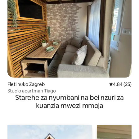
Fleti huko Zagreb
Ukadiriaji wa 
4.84 (25)
Studio apartman Tiago
Starehe za nyumbani na bei nzuri za
kuanzia mwezi mmoja