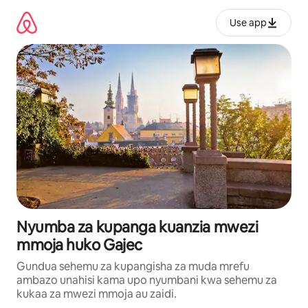
Ruka
kwenda
Use app
kwenye
maudhui
Nyumba za kupanga kuanzia mwezi
mmoja huko Gajec
Gundua sehemu za kupangisha za muda mrefu
ambazo unahisi kama upo nyumbani kwa sehemu za
kukaa za mwezi mmoja au zaidi.