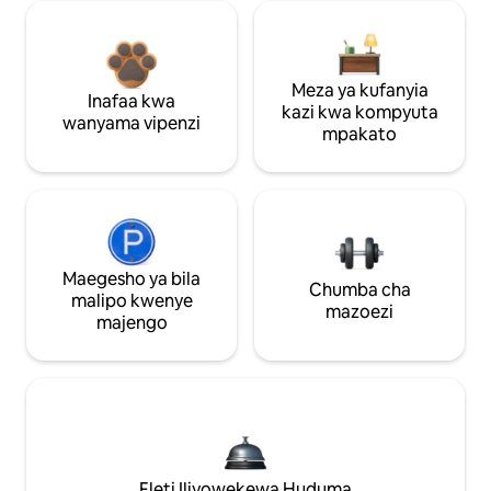
Meza ya kufanyia
Inafaa kwa
kazi kwa kompyuta
wanyama vipenzi
mpakato
Maegesho ya bila
Chumba cha
malipo kwenye
mazoezi
majengo
Fleti Iliyowekewa Huduma