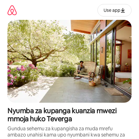
Ruka
kwenda
Use app
kwenye
maudhui
Nyumba za kupanga kuanzia mwezi
mmoja huko Teverga
Gundua sehemu za kupangisha za muda mrefu
ambazo unahisi kama upo nyumbani kwa sehemu za