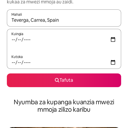
kukaa za mwezi mmoja au zaidi.
Mahali
Wakati matokeo yanapatikana, vinjari kwa kutumia vitufe vya v
Kuingia
Kutoka
Tafuta
Nyumba za kupanga kuanzia mwezi
mmoja zilizo karibu