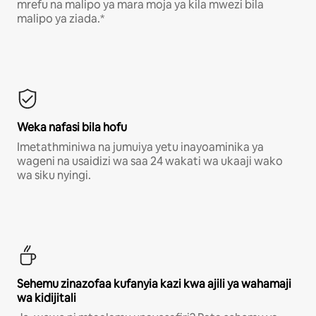
mrefu na malipo ya mara moja ya kila mwezi bila
malipo ya ziada.*
Weka nafasi bila hofu
Imetathminiwa na jumuiya yetu inayoaminika ya
wageni na usaidizi wa saa 24 wakati wa ukaaji wako
wa siku nyingi.
Sehemu zinazofaa kufanyia kazi kwa ajili ya wahamaji
wa kidijitali