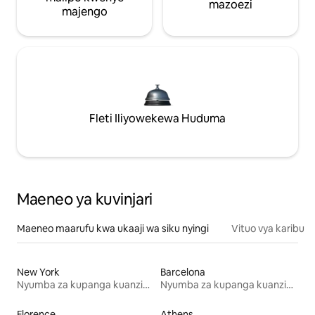
mazoezi
majengo
Fleti Iliyowekewa Huduma
Maeneo ya kuvinjari
Maeneo maarufu kwa ukaaji wa siku nyingi
Vituo vya karibu
New York
Barcelona
Nyumba za kupanga kuanzia mwezi mmoja
Nyumba za kupanga kuanzia mwezi mmoja
Florence
Athens