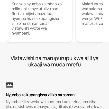
Kuanzia nyumba za mbao za
Malazi ya star
milimani zenye utulivu hadi
wataalamu wan
fleti za mijini zinazofaa,
wakiwa mbali na
nyumba hizi za kupangisha
wenye Wi-Fi n
zilizo na samani zina
mahususi za kuf
vistawishi vyote vya
nyumbani.
Vistawishi na marupurupu kwa ajili ya
ukaaji wa muda mrefu
Nyumba za kupangisha zilizo na samani
Nyumba zilizowekewa huduma kamili zinajumuisha
jiko na vistawishi unavyohitaji ili uishi kwa starehe kwa