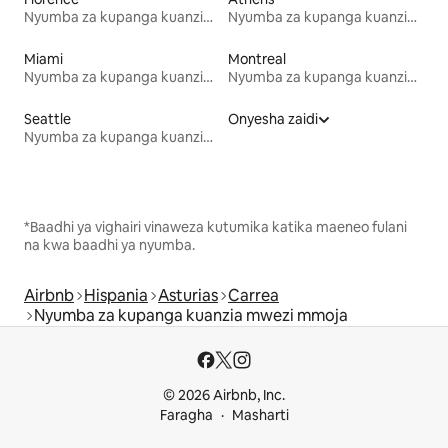
Nyumba za kupanga kuanzia mwezi mmoja
Nyumba za kupanga kuanzia mwezi mmoja
Miami
Montreal
Nyumba za kupanga kuanzia mwezi mmoja
Nyumba za kupanga kuanzia mwezi mmoja
Seattle
Onyesha zaidi
Nyumba za kupanga kuanzia mwezi mmoja
*Baadhi ya vighairi vinaweza kutumika katika maeneo fulani
na kwa baadhi ya nyumba.
Airbnb
Hispania
Asturias
Carrea
Nyumba za kupanga kuanzia mwezi mmoja
© 2026 Airbnb, Inc.
Faragha
Masharti