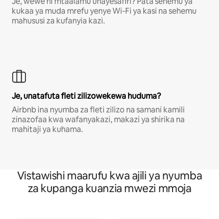
Je, wewe ni mtaalamu unayesafiri? Pata sehemu ya
kukaa ya muda mrefu yenye Wi-Fi ya kasi na sehemu
mahususi za kufanyia kazi.
Je, unatafuta fleti zilizowekewa huduma?
Airbnb ina nyumba za fleti zilizo na samani kamili
zinazofaa kwa wafanyakazi, makazi ya shirika na
mahitaji ya kuhama.
Vistawishi maarufu kwa ajili ya nyumba
za kupanga kuanzia mwezi mmoja