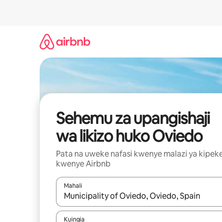
Ruka
kwenda
kwenye
maudhui
Sehemu za upangishaji
wa likizo huko Oviedo
Pata na uweke nafasi kwenye malazi ya kipek
kwenye Airbnb
Mahali
Wakati matokeo yanapatikana, vinjari kwa kutumia
Kuingia