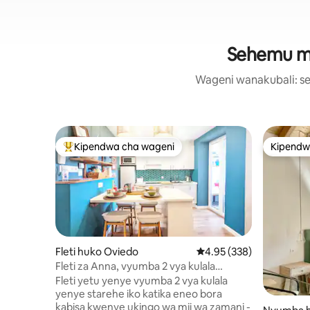
Sehemu ma
Wageni wanakubali: se
Kipendwa cha wageni
Kipendw
Kipendwa maarufu cha wageni
Kipendw
Fleti huko Oviedo
Ukadiriaji wa wastani wa
4.95 (338)
Fleti za Anna, vyumba 2 vya kulala
vyenye Baraza na Gereji...
Fleti yetu yenye vyumba 2 vya kulala
yenye starehe iko katika eneo bora
kabisa kwenye ukingo wa mji wa zamani -