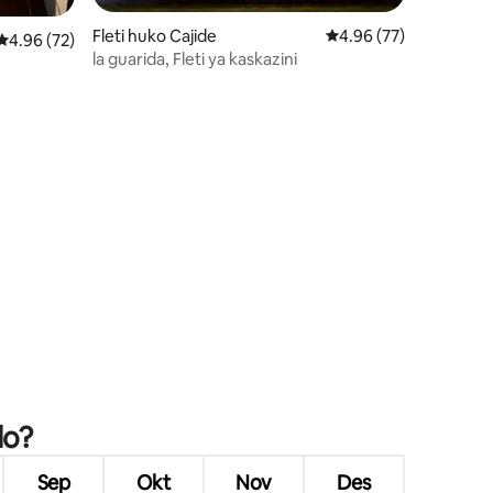
Fleti huko Cajide
Ukadiriaji wa wastani w
4.96 (77)
Ukadiriaji wa wastani wa 4.96 kati ya 5, tathmini 72
4.96 (72)
la guarida, Fleti ya kaskazini
ini 90
do?
Sep
Okt
Nov
Des