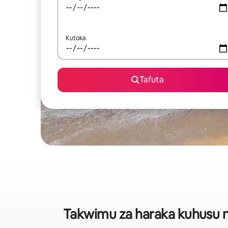
Kutoka
Tafuta
Takwimu za haraka kuhusu ny