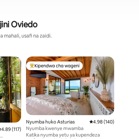
ini Oviedo
ahali, usafi na zaidi.
Nyumba 
Kipendwa cha wageni
Kipe
Kipendwa maarufu cha wageni
Kipend
Cabranes,
El Refug
El Refugi
mimea mi
kukatish
na eneo la
katikati y
kutoka kati
kilomita 
kilomita
Nyumba huko Asturias
Ukadiriaji wa wastani wa
4.98 (140)
na karibu 
Nyumba kwenye mwamba
kadiriaji wa wastani wa 4.89 kati ya 5, tathmini 117
4.89 (117)
Tazones, 
Katika nyumba yetu ya kupendeza
Candás. K