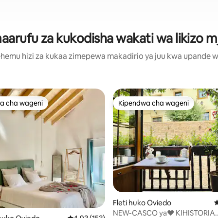
arufu za kukodisha wakati wa likizo mj
hemu hizi za kukaa zimepewa makadirio ya juu kwa upande wa m
a cha wageni
Kipendwa cha wageni
a cha wageni
Kipendwa cha wageni
 4.95 kati ya 5, tathmini 338
Fleti huko Oviedo
U
NEW-CASCO ya♥ KIHISTORIA.