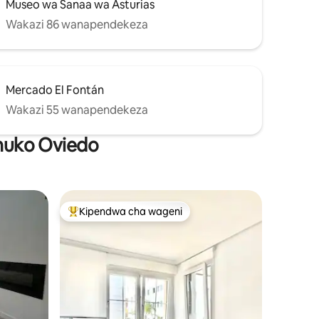
Museo wa Sanaa wa Asturias
Wakazi 86 wanapendekeza
Mercado El Fontán
Wakazi 55 wanapendekeza
 huko Oviedo
Kipendwa cha wageni
Kipendwa maarufu cha wageni