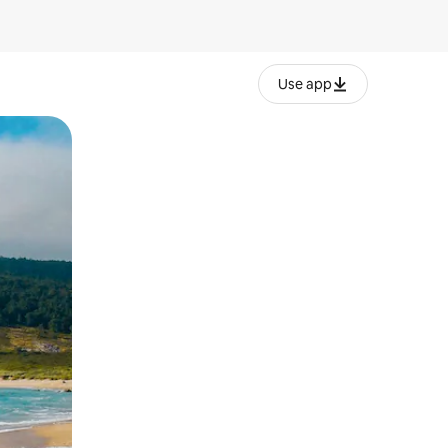
Use app
lezesha kidole kwenye ishara.