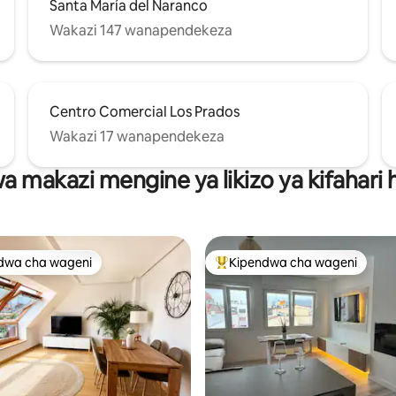
Santa María del Naranco
Wakazi 147 wanapendekeza
Centro Comercial Los Prados
Wakazi 17 wanapendekeza
wa makazi mengine ya likizo ya kifahari
dwa cha wageni
Kipendwa cha wageni
a maarufu cha wageni
Kipendwa maarufu cha wageni