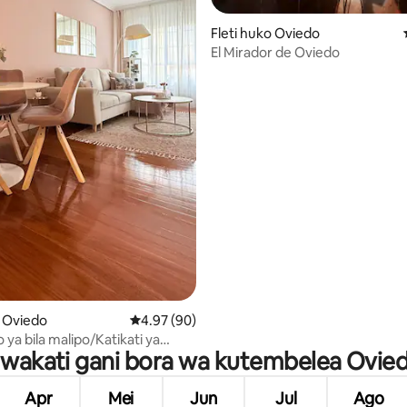
wa 5.0 kati ya 5, tathmini 32
Fleti huko Oviedo
El Mirador de Oviedo
o Oviedo
Ukadiriaji wa wastani wa 4.97 kati ya 5, tathm
4.97 (90)
ya bila malipo/Katikati ya
 wakati gani bora wa kutembelea Ovie
Apr
Mei
Jun
Jul
Ago