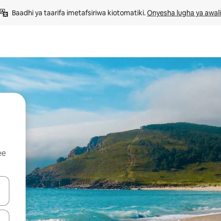
Baadhi ya taarifa imetafsiriwa kiotomatiki. 
Onyesha lugha ya awali
ee
 vitufe vya vishale vya juu na chini au uchunguze kwa kugusa au kute