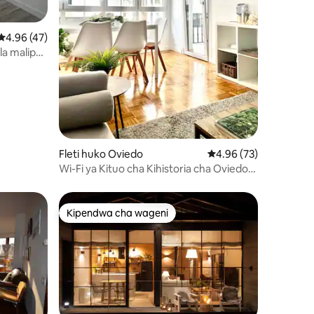
ini 50
Ukadiriaji wa wastani wa 4.96 kati ya 5, tathmini 47
4.96 (47)
la malipo
Fleti huko Oviedo
Ukadiriaji wa wastani w
4.96 (73)
Wi-Fi ya Kituo cha Kihistoria cha Oviedo
na Maegesho Bila Malipo
Kipendwa cha wageni
Kipendwa cha wageni