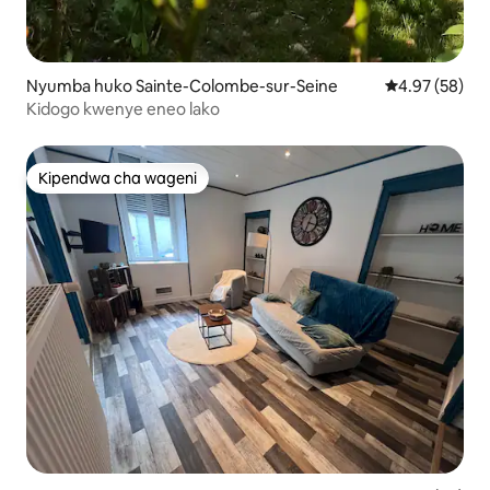
Nyumba huko Sainte-Colombe-sur-Seine
Ukadiriaji wa 
4.97 (58)
Kidogo kwenye eneo lako
Kipendwa cha wageni
Kipendwa cha wageni