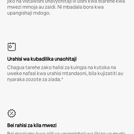
jiko na vistawishi unavyohitaji ili uishi kwa starehe kwa
mwezi mmoja au zaidi. Ni mbadala bora kwa
upangishaji mdogo.
Urahisi wa kubadilika unaohitaji
Chagua tarehe zako halisi za kuingia na kutoka na
uweke nafasi kwa urahisi mtandaoni, bila kujizatiti au
nyaraka zozote za ziada.*
Bei rahisi za kila mwezi
Bei maalumu kwa ajili ya upangishaji wa likizo ya muda