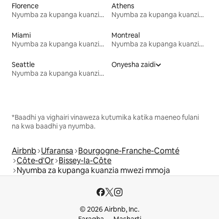
Florence
Athens
Nyumba za kupanga kuanzia mwezi mmoja
Nyumba za kupanga kuanzia mwezi mmoja
Miami
Montreal
Nyumba za kupanga kuanzia mwezi mmoja
Nyumba za kupanga kuanzia mwezi mmoja
Seattle
Onyesha zaidi
Nyumba za kupanga kuanzia mwezi mmoja
*Baadhi ya vighairi vinaweza kutumika katika maeneo fulani
na kwa baadhi ya nyumba.
Airbnb
Ufaransa
Bourgogne-Franche-Comté
Côte-d'Or
Bissey-la-Côte
Nyumba za kupanga kuanzia mwezi mmoja
© 2026 Airbnb, Inc.