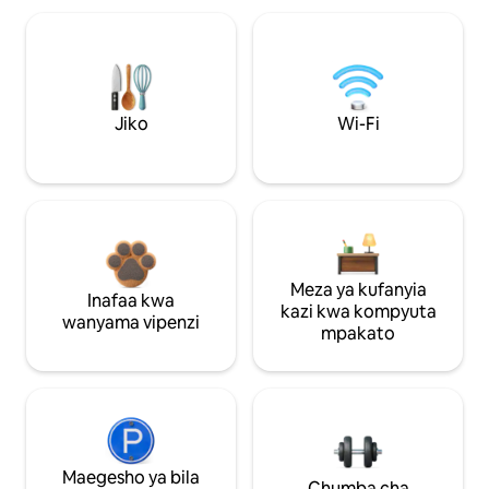
Jiko
Wi-Fi
Meza ya kufanyia
Inafaa kwa
kazi kwa kompyuta
wanyama vipenzi
mpakato
Maegesho ya bila
Chumba cha