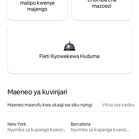
malipo kwenye
mazoezi
majengo
Fleti Iliyowekewa Huduma
Maeneo ya kuvinjari
Maeneo maarufu kwa ukaaji wa siku nyingi
Vituo vya karibu
New York
Barcelona
Nyumba za kupanga kuanzia mwezi mmoja
Nyumba za kupanga kuanzia mwezi mmoja