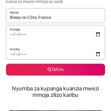
kukaa za mwezi mmoja au zaidi.
Mahali
Wakati matokeo yanapatikana, vinjari kwa kutumia vitufe vya v
Kuingia
Kutoka
Tafuta
Nyumba za kupanga kuanzia mwezi
mmoja zilizo karibu