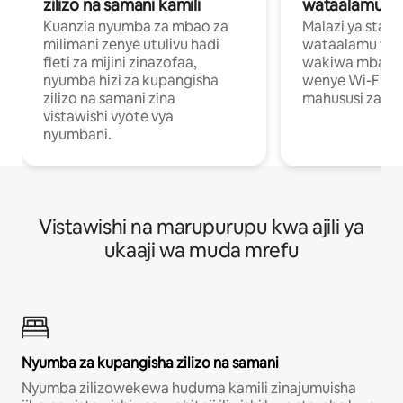
zilizo na samani kamili
wataalamu wa
Kuanzia nyumba za mbao za
Malazi ya star
milimani zenye utulivu hadi
wataalamu wan
fleti za mijini zinazofaa,
wakiwa mbali na
nyumba hizi za kupangisha
wenye Wi-Fi n
zilizo na samani zina
mahususi za kuf
vistawishi vyote vya
nyumbani.
Vistawishi na marupurupu kwa ajili ya
ukaaji wa muda mrefu
Nyumba za kupangisha zilizo na samani
Nyumba zilizowekewa huduma kamili zinajumuisha