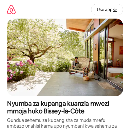
Ruka
kwenda
Use app
kwenye
maudhui
Nyumba za kupanga kuanzia mwezi
mmoja huko Bissey-la-Côte
Gundua sehemu za kupangisha za muda mrefu
ambazo unahisi kama upo nyumbani kwa sehemu za