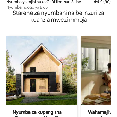
Nyumba ya mjini huko Châtillon-sur-Seine
Ukadiriaji wa
4.9 (90)
Nyumba ndogo ya Bluu
Starehe za nyumbani na bei nzuri za
kuanzia mwezi mmoja
Nyumba za kupangisha
Wahamaji wa ki