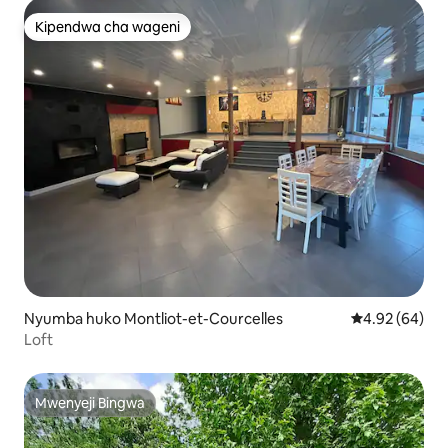
Kipendwa cha wageni
Kipendwa cha wageni
Nyumba huko Montliot-et-Courcelles
Ukadiriaji wa 
4.92 (64)
Loft
Mwenyeji Bingwa
Mwenyeji Bingwa