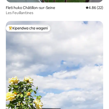
Fleti huko Châtillon-sur-Seine
Ukadiriaji wa 
4.86 (22)
Les Feuillantines
Kipendwa cha wageni
Kipendwa maarufu cha wageni