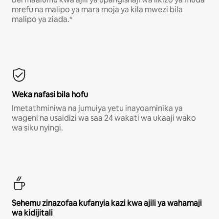
mrefu na malipo ya mara moja ya kila mwezi bila
malipo ya ziada.*
Weka nafasi bila hofu
Imetathminiwa na jumuiya yetu inayoaminika ya
wageni na usaidizi wa saa 24 wakati wa ukaaji wako
wa siku nyingi.
Sehemu zinazofaa kufanyia kazi kwa ajili ya wahamaji
wa kidijitali