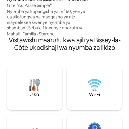
wazi, nusu ya mba
r-Ource
Gite "Au Passé Simple"
lami, katika jengo 
Nyumba ya kupangisha ya m² 60, yenye
Inafaa kwa familia
ua uliofungwa na maegesho ya nje,
wanathamini histor
inayoelekea kwenye nyumba ya
majengo. Wale amb
shambani. Sebule 1 kwenye ghorofa ya
kengele wanapaswa
chini iliyo na jiko, sebule, meko. Bafu 1
Mahali
·
Familia
·
Starehe
kwenye ghorofa ya chini Ghorofa ya juu,
Vistawishi maarufu kwa ajili ya Bissey-la-
vyumba 2 vya kulala mfululizo, chumba
Côte ukodishaji wa nyumba za likizo
cha kwanza cha kulala chenye kitanda
mara mbili 160x200. Nyuma, chumba cha
watoto kilicho na vitanda viwili vya mtu
mmoja 120x190 na 90x190. Ni nyumba
ambayo inachanganya starehe za
vistawishi vya kisasa na haiba ya mawe ya
zamani. Mfumo wa kupasha joto: jiko la
kuni na rejeta za umeme.
Jiko
Wi-Fi