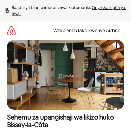
Ruka
Baadhi ya taarifa imetafsiriwa kiotomatiki. 
Onyesha lugha ya 
kwenda
awali
kwenye
maudhui
Weka eneo lako kwenye Airbnb
Sehemu za upangishaji wa likizo huko
Bissey-la-Côte