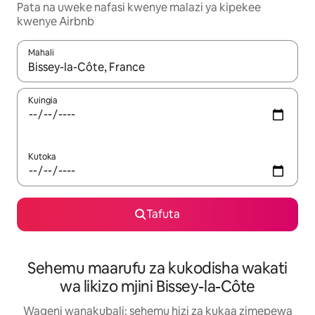
Pata na uweke nafasi kwenye malazi ya kipekee
kwenye Airbnb
Mahali
Wakati matokeo yanapatikana, vinjari kwa kutumia vitufe vya v
Kuingia
Kutoka
Tafuta
Sehemu maarufu za kukodisha wakati
wa likizo mjini Bissey-la-Côte
Wageni wanakubali: sehemu hizi za kukaa zimepewa