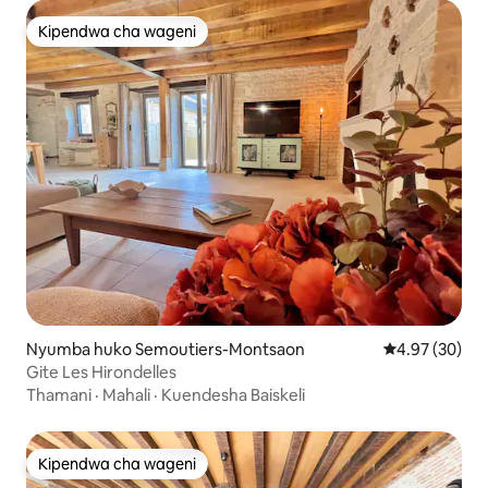
Kipendwa cha wageni
Kipendwa cha wageni
Nyumba huko Semoutiers-Montsaon
Ukadiriaji wa 
4.97 (30)
Gite Les Hirondelles
Thamani
·
Mahali
·
Kuendesha Baiskeli
Kipendwa cha wageni
Kipendwa cha wageni