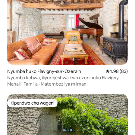
Nyumba huko Flavigny-sur-Ozerain
Ukadiriaji wa 
4.98 (83)
Nyumba kubwa, iliyorejeshwa kwa uzuri huko Flavigny
Mahali
·
Familia
·
Matembezi ya mlimani
Kipendwa cha wageni
Kipendwa cha wageni