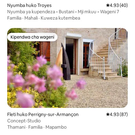
Nyumba huko Troyes
Ukadiriaji wa 
4.93 (40)
Nyumba ya kupendeza • Bustani • Mji mkuu • Wageni 7
Familia
·
Mahali
·
Kuweza kutembea
Kipendwa cha wageni
Kipendwa cha wageni
Fleti huko Perrigny-sur-Armançon
Ukadiriaji wa 
4.93 (87)
Concept-Studio
Thamani
·
Familia
·
Mapambo