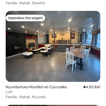
na Mapenzi
Familia
·
Mahali
·
Starehe
Kipendwa cha wageni
Kipendwa cha wageni
Nyumba huko Montliot-et-Courcelles
Ukadiriaji wa 
4.92 (64)
Loft
Familia
·
Mahali
·
Muundo