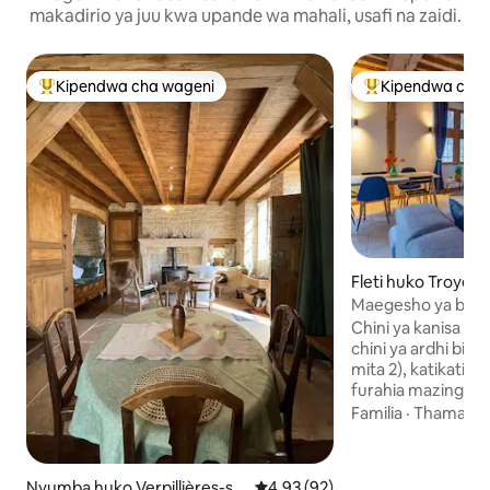
makadirio ya juu kwa upande wa mahali, usafi na zaidi.
Kipendwa cha wageni
Kipendwa cha 
Kipendwa maarufu cha wageni
Kipendwa maaruf
Fleti huko Troyes
Maegesho ya bila 
familia, Mwonekan
Chini ya kanisa k
chini ya ardhi bila
mita 2), katikati ya
furahia mazingira
vivutio vyote vina
Familia
·
Thamani
makumbusho, mikah
quays ya Seine. Ma
familia hutoa dari z
Nyumba huko Verpillières-su
Ukadiriaji wa wastani wa 4.93 ka
4.93 (92)