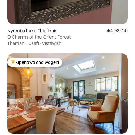
Nyumba huko Thieffrain
Ukadiriaji wa 
4.93 (14)
O Charms of the Orient Forest
Thamani
·
Usafi
·
Vistawishi
Kipendwa cha wageni
Kipendwa maarufu cha wageni