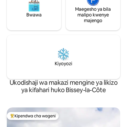
Maegesho ya bila
Bwawa
malipo kwenye
majengo
Kiyoyozi
Ukodishaji wa makazi mengine ya likizo
ya kifahari huko Bissey-la-Côte
Kipendwa cha wageni
Kipendwa maarufu cha wageni