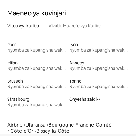
Maeneo ya kuvinjari
Vituo vya karibu
Vivutio Maarufu vya Karibu
Paris
Lyon
Nyumba za kupangisha wakati wa likizo
Nyumba za kupangisha wakati wa likizo
Milan
Annecy
Nyumba za kupangisha wakati wa likizo
Nyumba za kupangisha wakati wa likizo
Brussels
Torino
Nyumba za kupangisha wakati wa likizo
Nyumba za kupangisha wakati wa likizo
Strasbourg
Onyesha zaidi
Nyumba za kupangisha wakati wa likizo
Airbnb
Ufaransa
Bourgogne-Franche-Comté
Côte-d'Or
Bissey-la-Côte