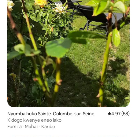
Nyumba huko Sainte-Colombe-sur-Seine
Ukadiriaji wa 
4.97 (58)
Kidogo kwenye eneo lako
Familia
·
Mahali
·
Karibu