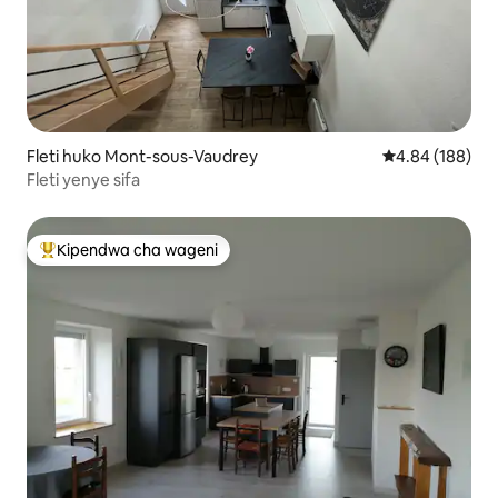
Fleti huko Mont-sous-Vaudrey
Ukadiriaji wa w
4.84 (188)
Fleti yenye sifa
Kipendwa cha wageni
Kipendwa maarufu cha wageni