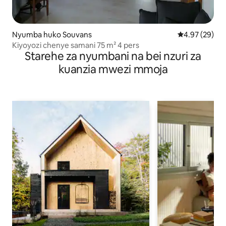
Nyumba huko Souvans
Ukadiriaji wa 
4.97 (29)
Kiyoyozi chenye samani 75 m² 4 pers
Starehe za nyumbani na bei nzuri za
kuanzia mwezi mmoja