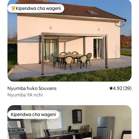
Kipendwa cha wageni
Kipendwa maarufu cha wageni
Nyumba huko Souvans
Ukadiriaji wa 
4.92 (39)
Nyumba YA nchi
Kipendwa cha wageni
Kipendwa cha wageni