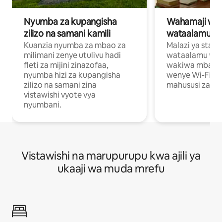
Nyumba za kupangisha
Wahamaji wa ki
zilizo na samani kamili
wataalamu wa
Kuanzia nyumba za mbao za
Malazi ya star
milimani zenye utulivu hadi
wataalamu wan
fleti za mijini zinazofaa,
wakiwa mbali na
nyumba hizi za kupangisha
wenye Wi-Fi n
zilizo na samani zina
mahususi za kuf
vistawishi vyote vya
nyumbani.
Vistawishi na marupurupu kwa ajili ya
ukaaji wa muda mrefu