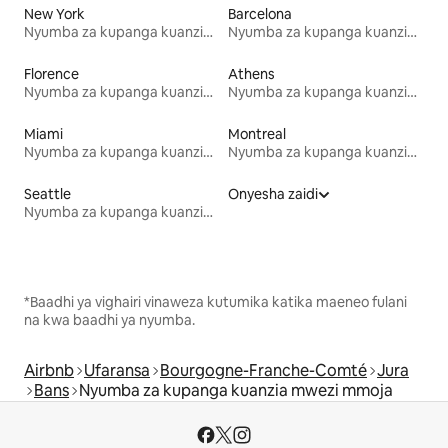
New York
Barcelona
Nyumba za kupanga kuanzia mwezi mmoja
Nyumba za kupanga kuanzia mwezi mmoja
Florence
Athens
Nyumba za kupanga kuanzia mwezi mmoja
Nyumba za kupanga kuanzia mwezi mmoja
Miami
Montreal
Nyumba za kupanga kuanzia mwezi mmoja
Nyumba za kupanga kuanzia mwezi mmoja
Seattle
Onyesha zaidi
Nyumba za kupanga kuanzia mwezi mmoja
*Baadhi ya vighairi vinaweza kutumika katika maeneo fulani
na kwa baadhi ya nyumba.
Airbnb
Ufaransa
Bourgogne-Franche-Comté
Jura
Bans
Nyumba za kupanga kuanzia mwezi mmoja