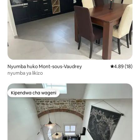
Nyumba huko Mont-sous-Vaudrey
Ukadiriaji wa 
4.89 (18)
nyumba ya likizo
Kipendwa cha wageni
Kipendwa cha wageni