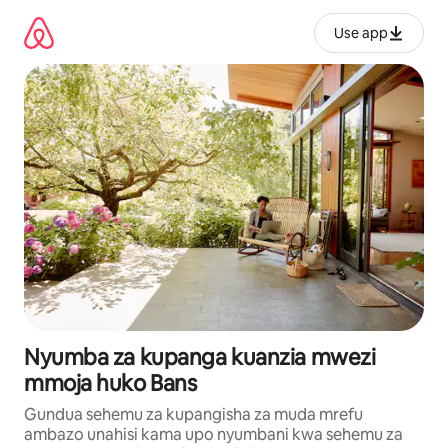
Ruka
kwenda
Use app
kwenye
maudhui
Nyumba za kupanga kuanzia mwezi
mmoja huko Bans
Gundua sehemu za kupangisha za muda mrefu
ambazo unahisi kama upo nyumbani kwa sehemu za