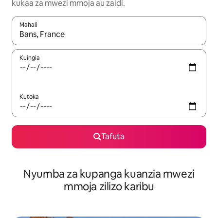
kukaa za mwezi mmoja au zaidi.
Mahali
Wakati matokeo yanapatikana, vinjari kwa kutumia vitufe vya v
Kuingia
Kutoka
Tafuta
Nyumba za kupanga kuanzia mwezi
mmoja zilizo karibu