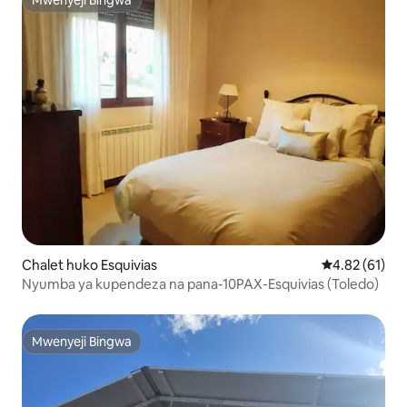
Mwenyeji Bingwa
Mwenyeji Bingwa
Chalet huko Esquivias
Ukadiriaji wa 
4.82 (61)
Nyumba ya kupendeza na pana-10PAX-Esquivias (Toledo)
Mwenyeji Bingwa
Mwenyeji Bingwa