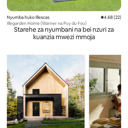
Nyumba huko Illescas
Ukadiriaji wa 
4.68 (22)
Illegarden Home (Warner na Puy du Fou)
Starehe za nyumbani na bei nzuri za
kuanzia mwezi mmoja