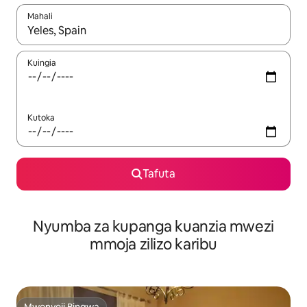
Mahali
Wakati matokeo yanapatikana, vinjari kwa kutumia vitufe vya v
Kuingia
Kutoka
Tafuta
Nyumba za kupanga kuanzia mwezi
mmoja zilizo karibu