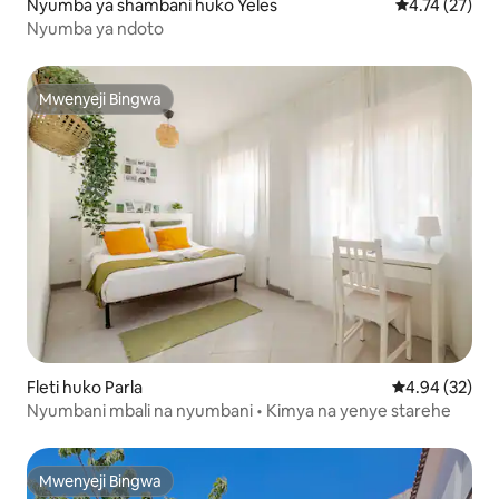
Nyumba ya shambani huko Yeles
Ukadiriaji wa 
4.74 (27)
Nyumba ya ndoto
Mwenyeji Bingwa
Mwenyeji Bingwa
Fleti huko Parla
Ukadiriaji wa 
4.94 (32)
Nyumbani mbali na nyumbani • Kimya na yenye starehe
Mwenyeji Bingwa
Mwenyeji Bingwa