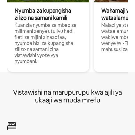
Nyumba za kupangisha
Wahamaji wa ki
zilizo na samani kamili
wataalamu wa
Kuanzia nyumba za mbao za
Malazi ya star
milimani zenye utulivu hadi
wataalamu wan
fleti za mijini zinazofaa,
wakiwa mbali na
nyumba hizi za kupangisha
wenye Wi-Fi n
zilizo na samani zina
mahususi za kuf
vistawishi vyote vya
nyumbani.
Vistawishi na marupurupu kwa ajili ya
ukaaji wa muda mrefu