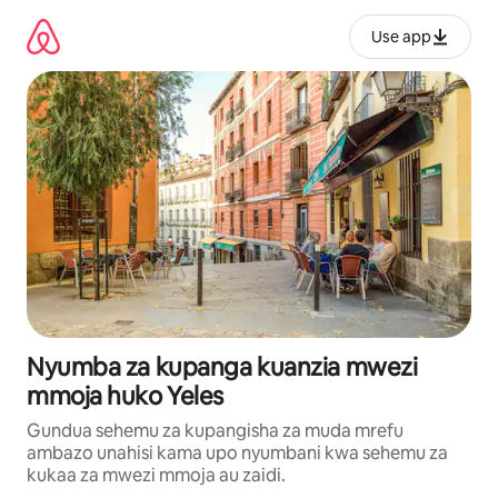
Ruka
kwenda
Use app
kwenye
maudhui
Nyumba za kupanga kuanzia mwezi
mmoja huko Yeles
Gundua sehemu za kupangisha za muda mrefu
ambazo unahisi kama upo nyumbani kwa sehemu za
kukaa za mwezi mmoja au zaidi.