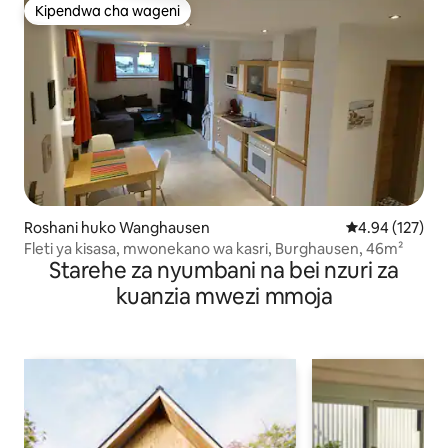
Kipendwa cha wageni
Kipendwa cha wageni
Roshani huko Wanghausen
Ukadiriaji wa w
4.94 (127)
Fleti ya kisasa, mwonekano wa kasri, Burghausen, 46m²
Starehe za nyumbani na bei nzuri za
kuanzia mwezi mmoja