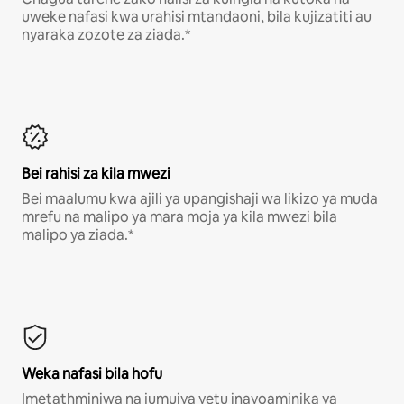
uweke nafasi kwa urahisi mtandaoni, bila kujizatiti au
nyaraka zozote za ziada.*
Bei rahisi za kila mwezi
Bei maalumu kwa ajili ya upangishaji wa likizo ya muda
mrefu na malipo ya mara moja ya kila mwezi bila
malipo ya ziada.*
Weka nafasi bila hofu
Imetathminiwa na jumuiya yetu inayoaminika ya