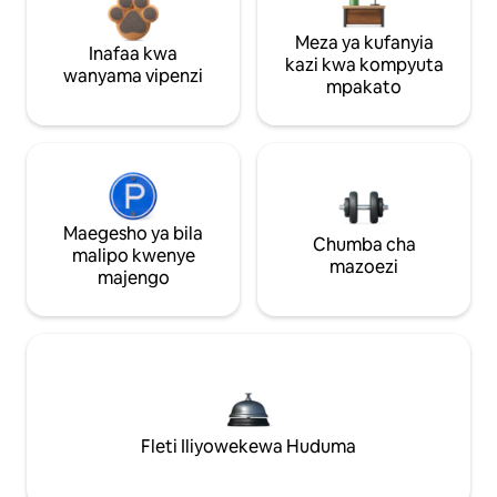
Meza ya kufanyia
Inafaa kwa
kazi kwa kompyuta
wanyama vipenzi
mpakato
Maegesho ya bila
Chumba cha
malipo kwenye
mazoezi
majengo
Fleti Iliyowekewa Huduma