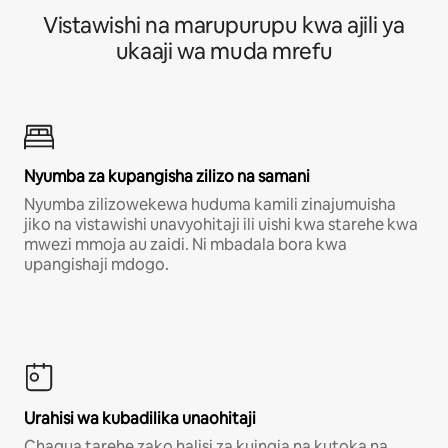
Vistawishi na marupurupu kwa ajili ya
ukaaji wa muda mrefu
Nyumba za kupangisha zilizo na samani
Nyumba zilizowekewa huduma kamili zinajumuisha
jiko na vistawishi unavyohitaji ili uishi kwa starehe kwa
mwezi mmoja au zaidi. Ni mbadala bora kwa
upangishaji mdogo.
Urahisi wa kubadilika unaohitaji
Chagua tarehe zako halisi za kuingia na kutoka na