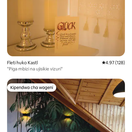
Fleti huko Kastl
Ukadiriaji wa w
4.97 (128)
"Piga mbizi na ujisikie vizuri"
Kipendwa cha wageni
Kipendwa cha wageni