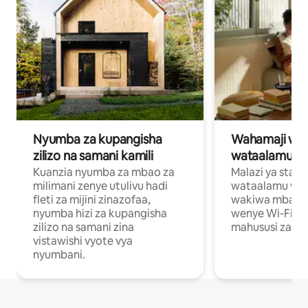
Nyumba za kupangisha
Wahamaji wa ki
zilizo na samani kamili
wataalamu wa
Kuanzia nyumba za mbao za
Malazi ya star
milimani zenye utulivu hadi
wataalamu wan
fleti za mijini zinazofaa,
wakiwa mbali na
nyumba hizi za kupangisha
wenye Wi-Fi n
zilizo na samani zina
mahususi za kuf
vistawishi vyote vya
nyumbani.