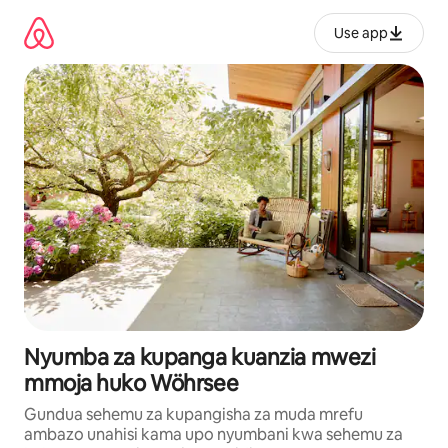
Ruka
kwenda
Use app
kwenye
maudhui
Nyumba za kupanga kuanzia mwezi
mmoja huko Wöhrsee
Gundua sehemu za kupangisha za muda mrefu
ambazo unahisi kama upo nyumbani kwa sehemu za