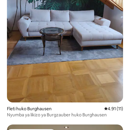
Fleti huko Burghausen
Ukadiriaji wa
4.91 (11)
Nyumba ya likizo ya Burgzauber huko Burghausen