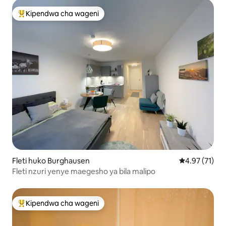
Kipendwa cha wageni
Kipendwa maarufu cha wageni
Fleti huko Burghausen
Ukadiriaji wa 
4.97 (71)
Fleti nzuri yenye maegesho ya bila malipo
Kipendwa cha wageni
Kipendwa maarufu cha wageni