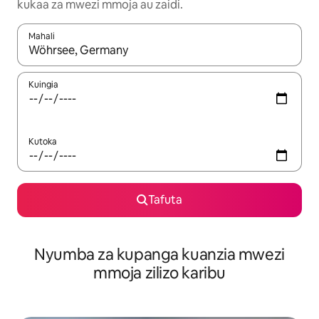
kukaa za mwezi mmoja au zaidi.
Mahali
Wakati matokeo yanapatikana, vinjari kwa kutumia vitufe vya v
Kuingia
Kutoka
Tafuta
Nyumba za kupanga kuanzia mwezi
mmoja zilizo karibu