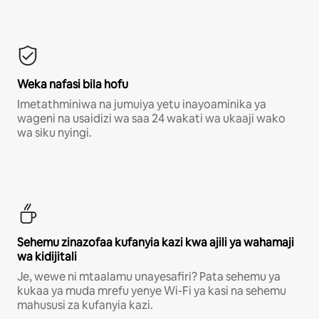
Weka nafasi bila hofu
Imetathminiwa na jumuiya yetu inayoaminika ya
wageni na usaidizi wa saa 24 wakati wa ukaaji wako
wa siku nyingi.
Sehemu zinazofaa kufanyia kazi kwa ajili ya wahamaji
wa kidijitali
Je, wewe ni mtaalamu unayesafiri? Pata sehemu ya
kukaa ya muda mrefu yenye Wi-Fi ya kasi na sehemu
mahususi za kufanyia kazi.