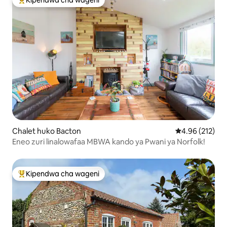
Kipendwa cha wageni
Kipendwa maarufu cha wageni
Chalet huko Bacton
Ukadiriaji wa w
4.96 (212)
Eneo zuri linalowafaa MBWA kando ya Pwani ya Norfolk!
Kipendwa cha wageni
Kipendwa maarufu cha wageni