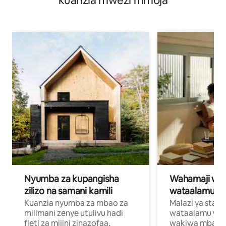
kuanzia mwezi mmoja
Nyumba za kupangisha
Wahamaji wa ki
zilizo na samani kamili
wataalamu wa
Kuanzia nyumba za mbao za
Malazi ya star
milimani zenye utulivu hadi
wataalamu wan
fleti za mijini zinazofaa,
wakiwa mbali na