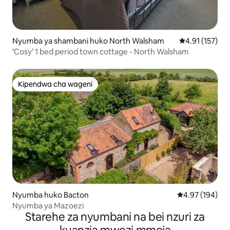
Nyumba ya shambani huko North Walsham
Ukadiriaji wa w
4.91 (157)
‘Cosy’ 1 bed period town cottage - North Walsham
Kipendwa cha wageni
Kipendwa cha wageni
Nyumba huko Bacton
Ukadiriaji wa w
4.97 (194)
Nyumba ya Mazoezi
Starehe za nyumbani na bei nzuri za