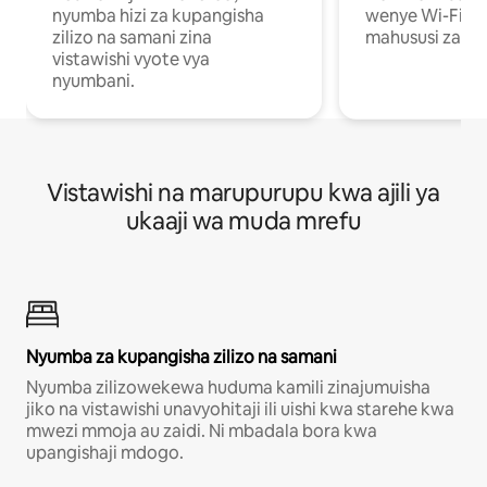
nyumba hizi za kupangisha
wenye Wi-Fi n
zilizo na samani zina
mahususi za kuf
vistawishi vyote vya
nyumbani.
Vistawishi na marupurupu kwa ajili ya
ukaaji wa muda mrefu
Nyumba za kupangisha zilizo na samani
Nyumba zilizowekewa huduma kamili zinajumuisha
jiko na vistawishi unavyohitaji ili uishi kwa starehe kwa
mwezi mmoja au zaidi. Ni mbadala bora kwa
upangishaji mdogo.