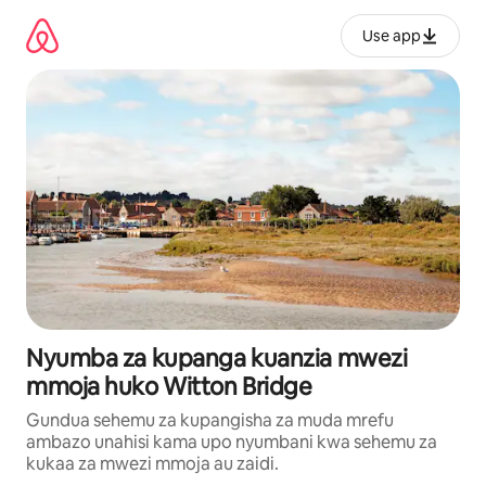
Ruka
kwenda
Use app
kwenye
maudhui
Nyumba za kupanga kuanzia mwezi
mmoja huko Witton Bridge
Gundua sehemu za kupangisha za muda mrefu
ambazo unahisi kama upo nyumbani kwa sehemu za
kukaa za mwezi mmoja au zaidi.