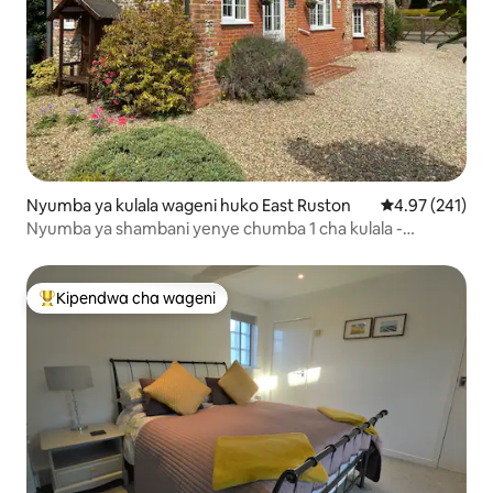
Nyumba ya kulala wageni huko East Ruston
Ukadiriaji wa w
4.97 (241)
Nyumba ya shambani yenye chumba 1 cha kulala -
maegesho ya bila malipo na Wi-Fi
Kipendwa cha wageni
Kipendwa maarufu cha wageni