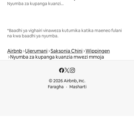
Nyumba za kupanga kuanzia mwezi mmoja
*Baadhi ya vighairi vinaweza kutumika katika maeneo fulani
na kwa baadhi ya nyumba.
Airbnb
Ujerumani
Saksonia Chini
Wippingen
Nyumba za kupanga kuanzia mwezi mmoja
© 2026 Airbnb, Inc.
Faragha
Masharti