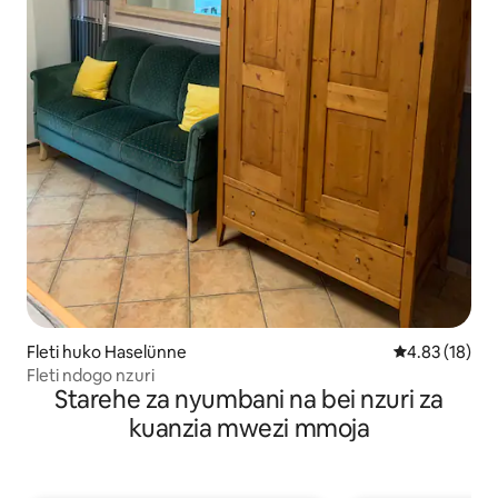
Fleti huko Haselünne
Ukadiriaji wa 
4.83 (18)
Fleti ndogo nzuri
Starehe za nyumbani na bei nzuri za
kuanzia mwezi mmoja