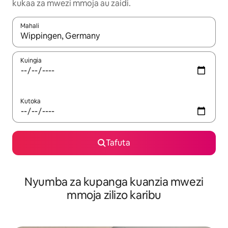
kukaa za mwezi mmoja au zaidi.
Mahali
Wakati matokeo yanapatikana, vinjari kwa kutumia vitufe vya v
Kuingia
Kutoka
Tafuta
Nyumba za kupanga kuanzia mwezi
mmoja zilizo karibu