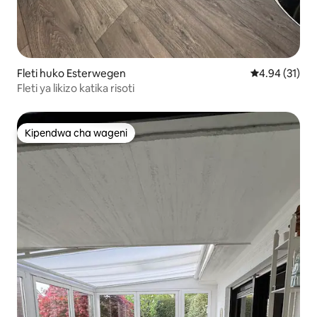
Fleti huko Esterwegen
Ukadiriaji wa 
4.94 (31)
Fleti ya likizo katika risoti
Kipendwa cha wageni
Kipendwa cha wageni