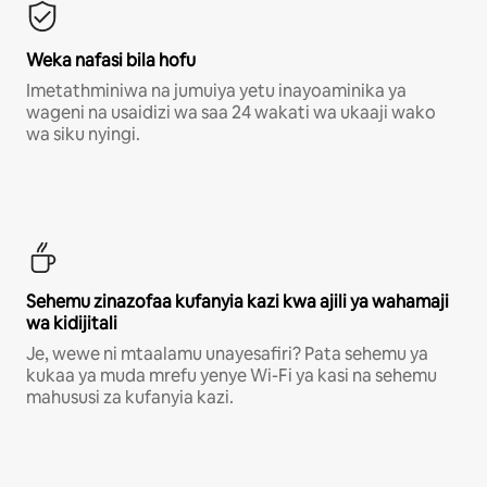
Weka nafasi bila hofu
Imetathminiwa na jumuiya yetu inayoaminika ya
wageni na usaidizi wa saa 24 wakati wa ukaaji wako
wa siku nyingi.
Sehemu zinazofaa kufanyia kazi kwa ajili ya wahamaji
wa kidijitali
Je, wewe ni mtaalamu unayesafiri? Pata sehemu ya
kukaa ya muda mrefu yenye Wi-Fi ya kasi na sehemu
mahususi za kufanyia kazi.