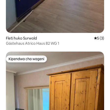
Fleti huko Surwold
Ukadiriaji
5 (3)
Gästehaus Atrico Haus 82 WG 1
Kipendwa cha wageni
Kipendwa cha wageni