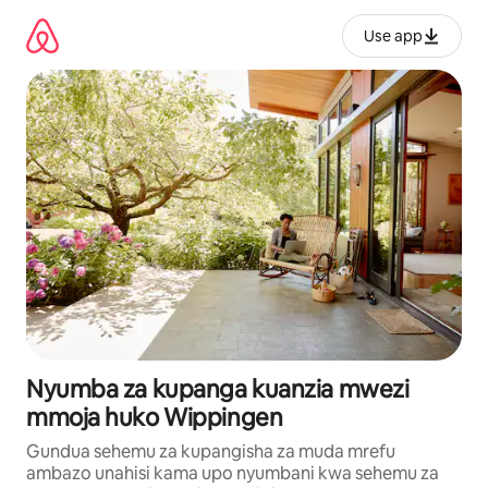
Ruka
kwenda
Use app
kwenye
maudhui
Nyumba za kupanga kuanzia mwezi
mmoja huko Wippingen
Gundua sehemu za kupangisha za muda mrefu
ambazo unahisi kama upo nyumbani kwa sehemu za