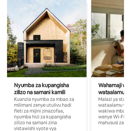
Nyumba za kupangisha
Wahamaji wa ki
zilizo na samani kamili
wataalamu wa
Kuanzia nyumba za mbao za
Malazi ya star
milimani zenye utulivu hadi
wataalamu wan
fleti za mijini zinazofaa,
wakiwa mbali na
nyumba hizi za kupangisha
wenye Wi-Fi n
zilizo na samani zina
mahususi za kuf
vistawishi vyote vya