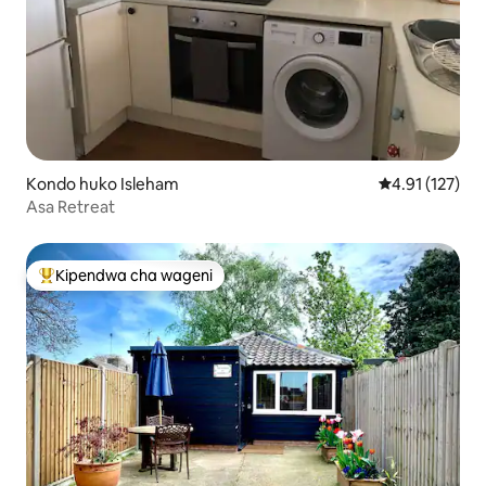
Kondo huko Isleham
Ukadiriaji wa w
4.91 (127)
Asa Retreat
Kipendwa cha wageni
Kipendwa maarufu cha wageni