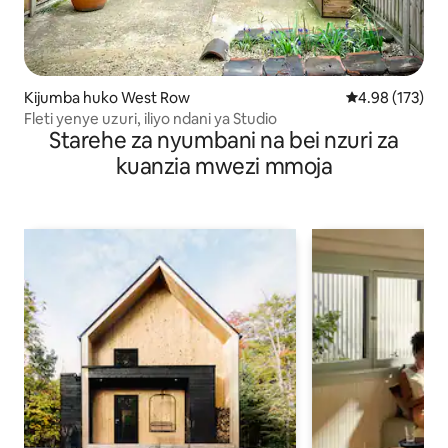
Kijumba huko West Row
Ukadiriaji wa w
4.98 (173)
Fleti yenye uzuri, iliyo ndani ya Studio
Starehe za nyumbani na bei nzuri za
kuanzia mwezi mmoja