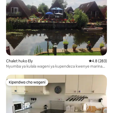
Chalet huko Ely
Ukadiriaji wa 
4.8 (283)
Nyumba ya kulala wageni ya kupendeza kwenye marina
ya mto, iliyo na vifaa kamili
Kipendwa cha wageni
Kipendwa cha wageni