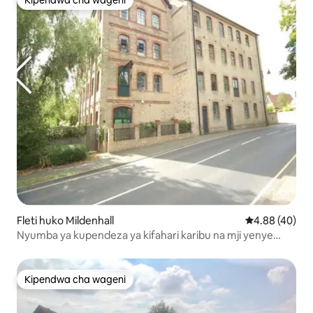
Kipendwa cha wageni
Kipendwa cha wageni
Fleti huko Mildenhall
Ukadiriaji wa 
4.88 (40)
Nyumba ya kupendeza ya kifahari karibu na mji yenye
mandhari na maegesho!
Kipendwa cha wageni
Kipendwa cha wageni