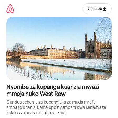
Ruka
kwenda
Use app
kwenye
maudhui
Nyumba za kupanga kuanzia mwezi
mmoja huko West Row
Gundua sehemu za kupangisha za muda mrefu
ambazo unahisi kama upo nyumbani kwa sehemu za
kukaa za mwezi mmoja au zaidi.