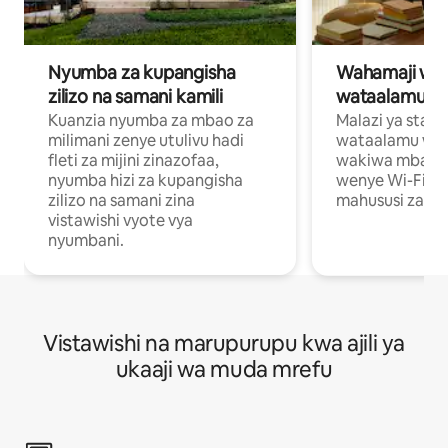
Nyumba za kupangisha
Wahamaji wa ki
zilizo na samani kamili
wataalamu wa
Kuanzia nyumba za mbao za
Malazi ya star
milimani zenye utulivu hadi
wataalamu wan
fleti za mijini zinazofaa,
wakiwa mbali na
nyumba hizi za kupangisha
wenye Wi-Fi n
zilizo na samani zina
mahususi za kuf
vistawishi vyote vya
nyumbani.
Vistawishi na marupurupu kwa ajili ya
ukaaji wa muda mrefu