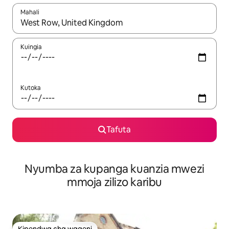
Mahali
Wakati matokeo yanapatikana, vinjari kwa kutumia vitufe vya v
Kuingia
Kutoka
Tafuta
Nyumba za kupanga kuanzia mwezi
mmoja zilizo karibu