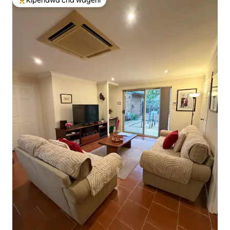
Kipendwa cha wageni
Kipendwa maarufu cha wageni