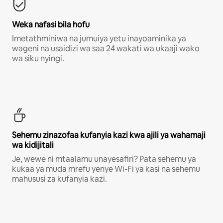
Weka nafasi bila hofu
Imetathminiwa na jumuiya yetu inayoaminika ya
wageni na usaidizi wa saa 24 wakati wa ukaaji wako
wa siku nyingi.
Sehemu zinazofaa kufanyia kazi kwa ajili ya wahamaji
wa kidijitali
Je, wewe ni mtaalamu unayesafiri? Pata sehemu ya
kukaa ya muda mrefu yenye Wi-Fi ya kasi na sehemu
mahususi za kufanyia kazi.