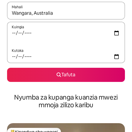
Mahali
Wakati matokeo yanapatikana, vinjari kwa kutumia vitufe vya v
Kuingia
Kutoka
Tafuta
Nyumba za kupanga kuanzia mwezi
mmoja zilizo karibu