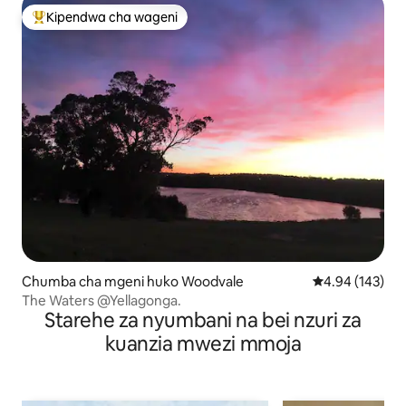
Kipendwa cha wageni
Kipendwa maarufu cha wageni
Chumba cha mgeni huko Woodvale
Ukadiriaji wa w
4.94 (143)
The Waters @Yellagonga.
Starehe za nyumbani na bei nzuri za
kuanzia mwezi mmoja