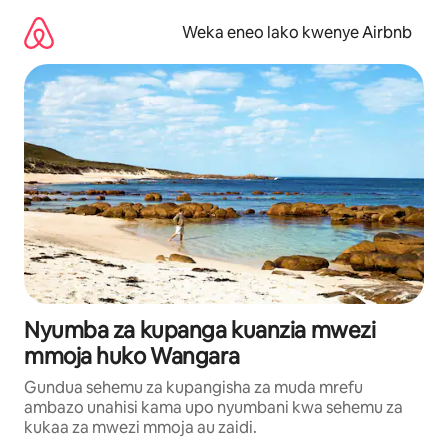
Ruka
kwenda
Weka eneo lako kwenye Airbnb
kwenye
maudhui
Nyumba za kupanga kuanzia mwezi
mmoja huko Wangara
Gundua sehemu za kupangisha za muda mrefu
ambazo unahisi kama upo nyumbani kwa sehemu za
kukaa za mwezi mmoja au zaidi.