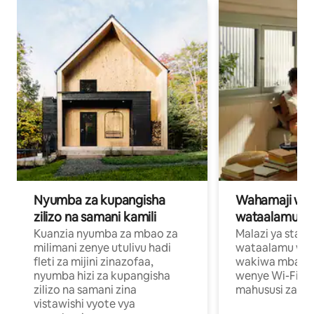
Nyumba za kupangisha
Wahamaji wa ki
zilizo na samani kamili
wataalamu wa
Kuanzia nyumba za mbao za
Malazi ya star
milimani zenye utulivu hadi
wataalamu wan
fleti za mijini zinazofaa,
wakiwa mbali na
nyumba hizi za kupangisha
wenye Wi-Fi n
zilizo na samani zina
mahususi za kuf
vistawishi vyote vya