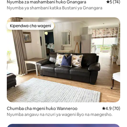
Nyumba za mashambani huko Gnangara
Ukadiriaji 
5 (74)
Nyumba ya shambani katika Bustani ya Gnangara
Kipendwa cha wageni
Kipendwa cha wageni
Chumba cha mgeni huko Wanneroo
Ukadiriaji wa
4.9 (70)
Nyumba angavu na nzuri ya wageni iliyo na maegesho.