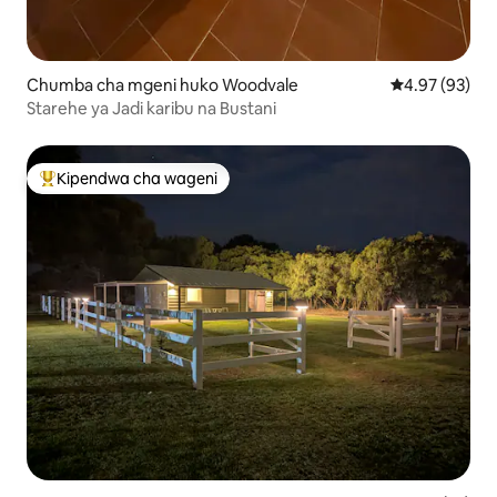
Chumba cha mgeni huko Woodvale
Ukadiriaji wa 
4.97 (93)
Starehe ya Jadi karibu na Bustani
Kipendwa cha wageni
Kipendwa maarufu cha wageni