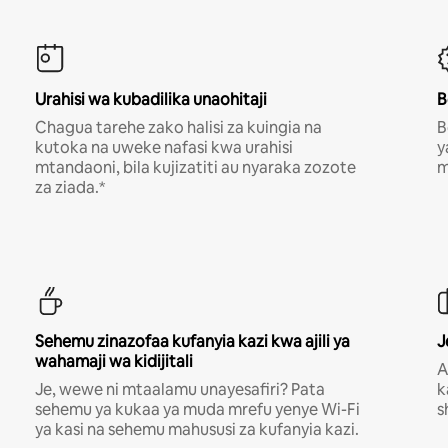
Urahisi wa kubadilika unaohitaji
B
Chagua tarehe zako halisi za kuingia na
B
kutoka na uweke nafasi kwa urahisi
y
mtandaoni, bila kujizatiti au nyaraka zozote
m
za ziada.*
Sehemu zinazofaa kufanyia kazi kwa ajili ya
J
wahamaji wa kidijitali
A
Je, wewe ni mtaalamu unayesafiri? Pata
k
sehemu ya kukaa ya muda mrefu yenye Wi-Fi
s
ya kasi na sehemu mahususi za kufanyia kazi.