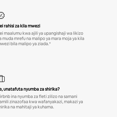
ei rahisi za kila mwezi
ei maalumu kwa ajili ya upangishaji wa likizo
a muda mrefu na malipo ya mara moja ya kila
wezi bila malipo ya ziada.*
e, unatafuta nyumba za shirika?
irbnb ina nyumba za fleti zilizo na samani
amili zinazofaa kwa wafanyakazi, makazi ya
hirika na mahitaji ya kuhama.