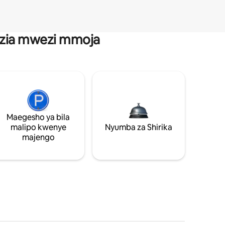
anzia mwezi mmoja
Maegesho ya bila
malipo kwenye
Nyumba za Shirika
majengo