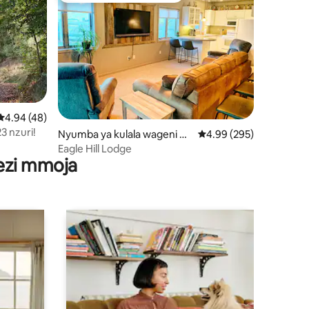
Ukadiriaji wa wastani wa 4.94 kati ya 5, tathmini 48
4.94 (48)
3 nzuri!
ini 33
Nyumba ya kulala wageni hu
Ukadiriaji wa wastani wa
4.99 (295)
ko Newark
Eagle Hill Lodge
wezi mmoja