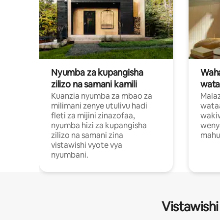
Nyumba za kupangisha
Waham
zilizo na samani kamili
wata
Kuanzia nyumba za mbao za
Malaz
milimani zenye utulivu hadi
wata
fleti za mijini zinazofaa,
wakiw
nyumba hizi za kupangisha
weny
zilizo na samani zina
mahus
vistawishi vyote vya
nyumbani.
Vistawishi