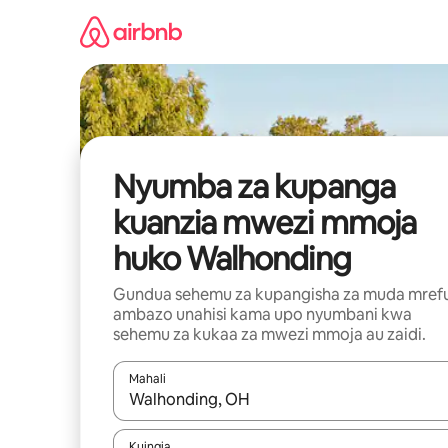
Ruka
kwenda
kwenye
maudhui
Nyumba za kupanga
kuanzia mwezi mmoja
huko Walhonding
Gundua sehemu za kupangisha za muda mref
ambazo unahisi kama upo nyumbani kwa
sehemu za kukaa za mwezi mmoja au zaidi.
Mahali
Wakati matokeo yanapatikana, vinjari kwa kutumia
Kuingia