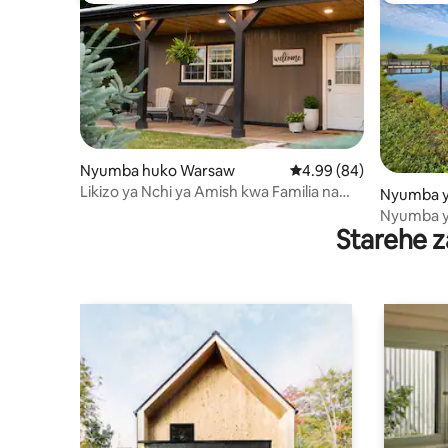
Nyumba huko Warsaw
Ukadiriaji wa wastani wa
4.99 (84)
Likizo ya Nchi ya Amish kwa Familia na
Nyumba y
Marafiki
nding
Nyumba y
Starehe z