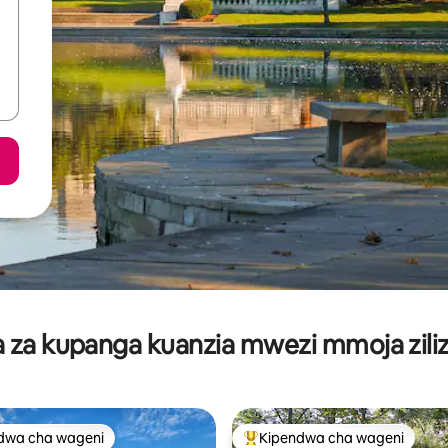
za kupanga kuanzia mwezi mmoja ziliz
dwa cha wageni
Kipendwa cha wageni
a maarufu cha wageni
Kipendwa maarufu cha wageni