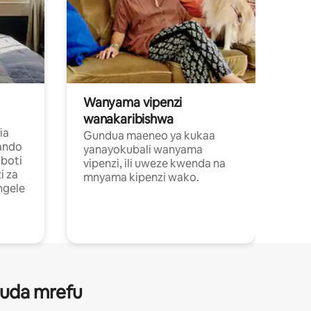
Wanyama vipenzi
wanakaribishwa
ia
Gundua maeneo ya kukaa
ando
yanayokubali wanyama
boti
vipenzi, ili uweze kwenda na
i za
mnyama kipenzi wako.
ngele
 muda mrefu