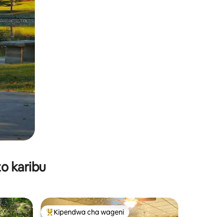
o karibu
Kipendwa cha wageni
Kipendwa maarufu cha wageni