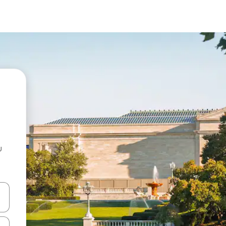
u
 vitufe vya vishale vya juu na chini au uchunguze kwa kugusa au kute