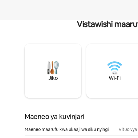
Vistawishi maaru
Jiko
Wi-Fi
Maeneo ya kuvinjari
Maeneo maarufu kwa ukaaji wa siku nyingi
Vituo vya