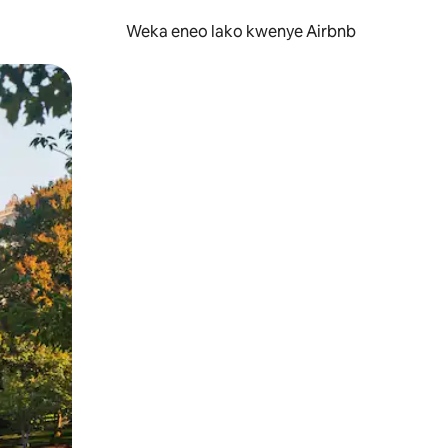
Weka eneo lako kwenye Airbnb
lezesha kidole kwenye ishara.