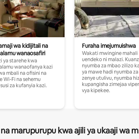
aji wa kidijitali na
Furaha imejumuishwa
alamu wanaosafiri
Wakati mwingine mahali
uendeko ni malazi. Kuanz
i ya starehe kwa
nyumba za mbao zilizo k
alamu wanaofanya kazi
ya mawe hadi nyumba za 
a mbali na ofisini na
zenye utulivu, nyumba hiz
e Wi-Fi na sehemu
kupangisha zimejaa vipe
usi za kufanyia kazi.
vya kipekee.
 na marupurupu kwa ajili ya ukaaji wa