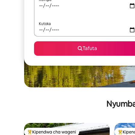
Kutoka
Tafuta
Nyumba 
Kipendwa cha wageni
Kipen
Kipendwa maarufu cha wageni
Kipendw