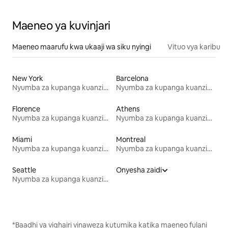
Maeneo ya kuvinjari
Maeneo maarufu kwa ukaaji wa siku nyingi
Vituo vya karibu
New York
Barcelona
Nyumba za kupanga kuanzia mwezi mmoja
Nyumba za kupanga kuanzia mwezi mmoja
Florence
Athens
Nyumba za kupanga kuanzia mwezi mmoja
Nyumba za kupanga kuanzia mwezi mmoja
Miami
Montreal
Nyumba za kupanga kuanzia mwezi mmoja
Nyumba za kupanga kuanzia mwezi mmoja
Seattle
Onyesha zaidi
Nyumba za kupanga kuanzia mwezi mmoja
*Baadhi ya vighairi vinaweza kutumika katika maeneo fulani