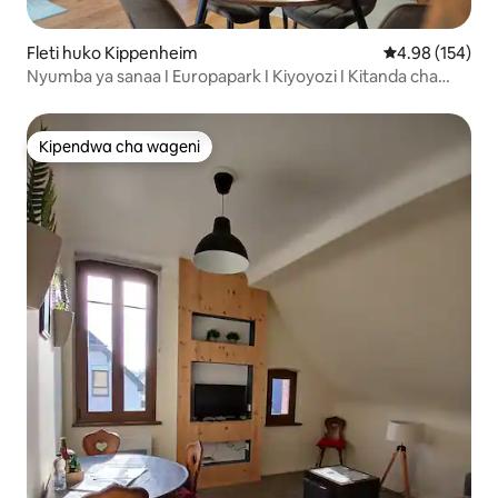
Fleti huko Kippenheim
Ukadiriaji wa w
4.98 (154)
Nyumba ya sanaa I Europapark I Kiyoyozi I Kitanda cha
springi
Kipendwa cha wageni
Kipendwa cha wageni