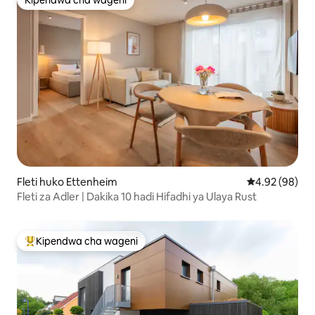
Kipendwa cha wageni
Kipendwa cha wageni
Fleti huko Ettenheim
Ukadiriaji wa 
4.92 (98)
Fleti za Adler | Dakika 10 hadi Hifadhi ya Ulaya Rust
Kipendwa cha wageni
Kipendwa maarufu cha wageni