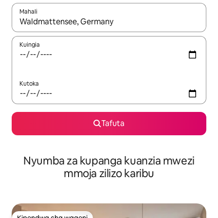
Mahali
Wakati matokeo yanapatikana, vinjari kwa kutumia vitufe vya v
Kuingia
Kutoka
Tafuta
Nyumba za kupanga kuanzia mwezi
mmoja zilizo karibu