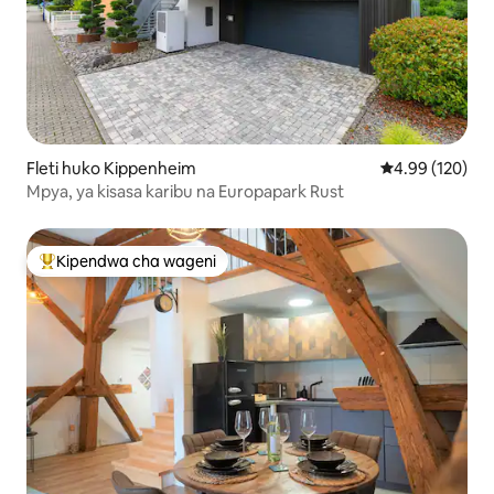
Fleti huko Kippenheim
Ukadiriaji wa w
4.99 (120)
Mpya, ya kisasa karibu na Europapark Rust
Kipendwa cha wageni
Kipendwa maarufu cha wageni