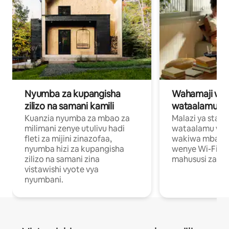
Nyumba za kupangisha
Wahamaji wa ki
zilizo na samani kamili
wataalamu wa
Kuanzia nyumba za mbao za
Malazi ya star
milimani zenye utulivu hadi
wataalamu wan
fleti za mijini zinazofaa,
wakiwa mbali na
nyumba hizi za kupangisha
wenye Wi-Fi n
zilizo na samani zina
mahususi za kuf
vistawishi vyote vya
nyumbani.