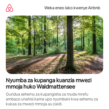
Ruka
kwenda
Weka eneo lako kwenye Airbnb
kwenye
maudhui
Nyumba za kupanga kuanzia mwezi
mmoja huko Waldmattensee
Gundua sehemu za kupangisha za muda mrefu
ambazo unahisi kama upo nyumbani kwa sehemu za
kukaa za mwezi mmoja au zaidi.