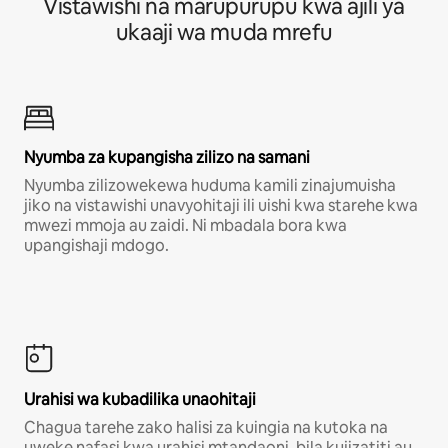
Vistawishi na marupurupu kwa ajili ya
ukaaji wa muda mrefu
Nyumba za kupangisha zilizo na samani
Nyumba zilizowekewa huduma kamili zinajumuisha
jiko na vistawishi unavyohitaji ili uishi kwa starehe kwa
mwezi mmoja au zaidi. Ni mbadala bora kwa
upangishaji mdogo.
Urahisi wa kubadilika unaohitaji
Chagua tarehe zako halisi za kuingia na kutoka na
uweke nafasi kwa urahisi mtandaoni, bila kujizatiti au