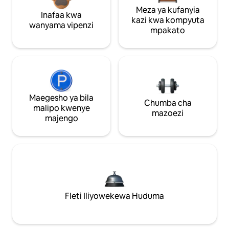
Meza ya kufanyia
Inafaa kwa
kazi kwa kompyuta
wanyama vipenzi
mpakato
Maegesho ya bila
Chumba cha
malipo kwenye
mazoezi
majengo
Fleti Iliyowekewa Huduma