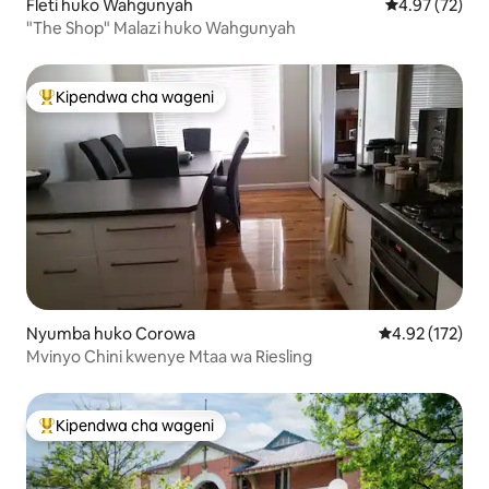
Fleti huko Wahgunyah
Ukadiriaji wa 
4.97 (72)
"The Shop" Malazi huko Wahgunyah
Kipendwa cha wageni
Kipendwa maarufu cha wageni
Nyumba huko Corowa
Ukadiriaji wa w
4.92 (172)
Mvinyo Chini kwenye Mtaa wa Riesling
Kipendwa cha wageni
Kipendwa maarufu cha wageni