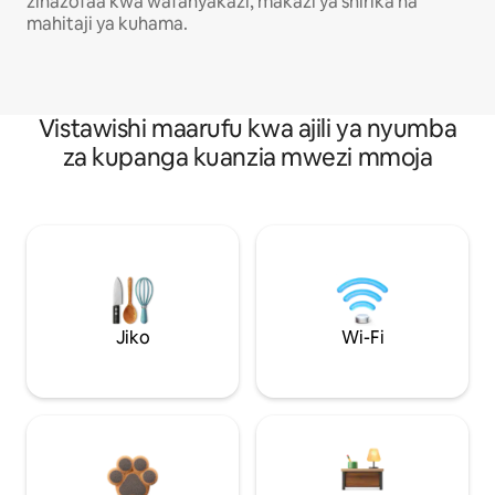
zinazofaa kwa wafanyakazi, makazi ya shirika na
mahitaji ya kuhama.
Vistawishi maarufu kwa ajili ya nyumba
za kupanga kuanzia mwezi mmoja
Jiko
Wi-Fi