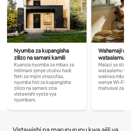
Nyumba za kupangisha
Wahamaji wa ki
zilizo na samani kamili
wataalamu wa
Kuanzia nyumba za mbao za
Malazi ya star
milimani zenye utulivu hadi
wataalamu wan
fleti za mijini zinazofaa,
wakiwa mbali na
nyumba hizi za kupangisha
wenye Wi-Fi n
zilizo na samani zina
mahususi za kuf
vistawishi vyote vya
nyumbani.
Vistawishi na marupurupu kwa ajili ya