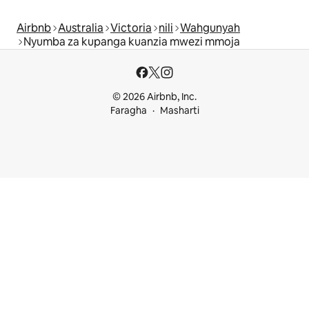
Airbnb
Australia
Victoria
nili
Wahgunyah
Nyumba za kupanga kuanzia mwezi mmoja
© 2026 Airbnb, Inc.
Faragha
Masharti