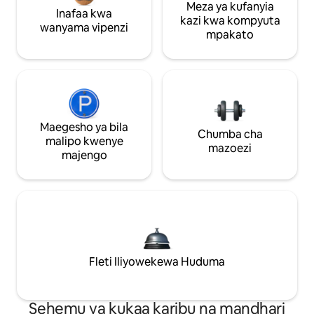
Meza ya kufanyia
Inafaa kwa
kazi kwa kompyuta
wanyama vipenzi
mpakato
Maegesho ya bila
Chumba cha
malipo kwenye
mazoezi
majengo
Fleti Iliyowekewa Huduma
Sehemu ya kukaa karibu na mandhari