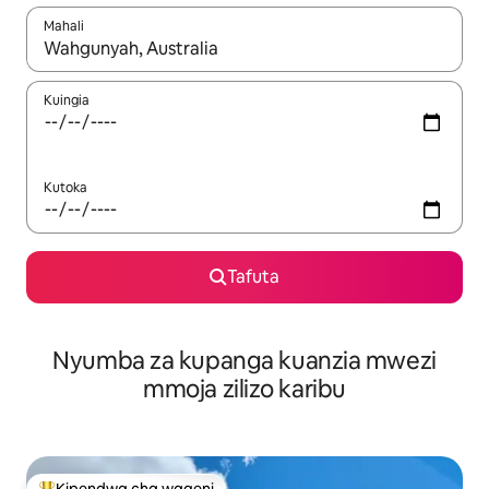
Mahali
Wakati matokeo yanapatikana, vinjari kwa kutumia vitufe vya v
Kuingia
Kutoka
Tafuta
Nyumba za kupanga kuanzia mwezi
mmoja zilizo karibu