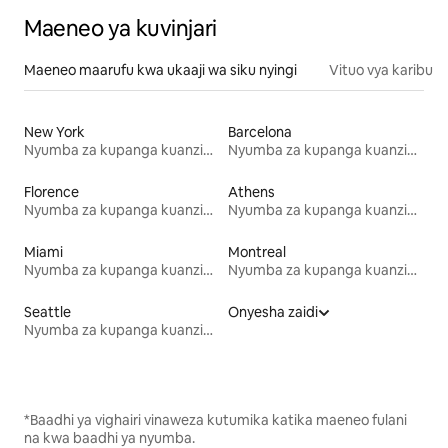
Maeneo ya kuvinjari
Maeneo maarufu kwa ukaaji wa siku nyingi
Vituo vya karibu
New York
Barcelona
Nyumba za kupanga kuanzia mwezi mmoja
Nyumba za kupanga kuanzia mwezi mmoja
Florence
Athens
Nyumba za kupanga kuanzia mwezi mmoja
Nyumba za kupanga kuanzia mwezi mmoja
Miami
Montreal
Nyumba za kupanga kuanzia mwezi mmoja
Nyumba za kupanga kuanzia mwezi mmoja
Seattle
Onyesha zaidi
Nyumba za kupanga kuanzia mwezi mmoja
*Baadhi ya vighairi vinaweza kutumika katika maeneo fulani
na kwa baadhi ya nyumba.