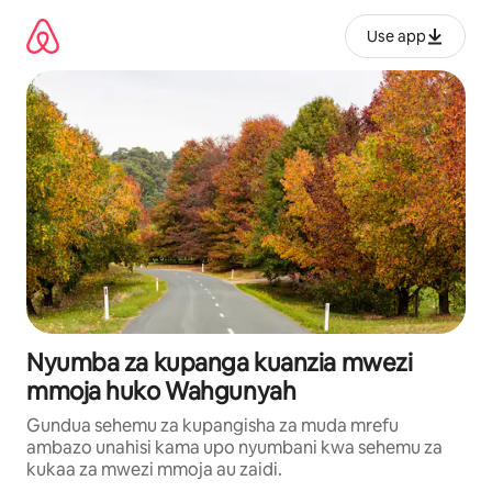
Ruka
kwenda
Use app
kwenye
maudhui
Nyumba za kupanga kuanzia mwezi
mmoja huko Wahgunyah
Gundua sehemu za kupangisha za muda mrefu
ambazo unahisi kama upo nyumbani kwa sehemu za
kukaa za mwezi mmoja au zaidi.