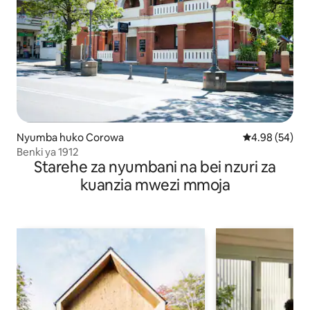
Nyumba huko Corowa
Ukadiriaji wa 
4.98 (54)
Benki ya 1912
Starehe za nyumbani na bei nzuri za
kuanzia mwezi mmoja