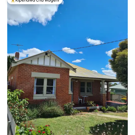
Kipendwa cha wageni
Kipendwa maarufu cha wageni