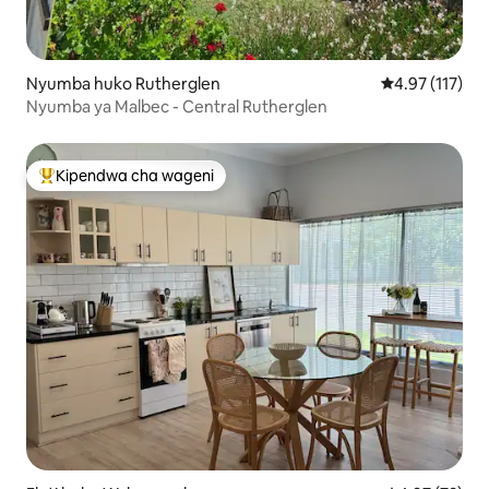
Nyumba huko Rutherglen
Ukadiriaji wa w
4.97 (117)
Nyumba ya Malbec - Central Rutherglen
Kipendwa cha wageni
Kipendwa maarufu cha wageni