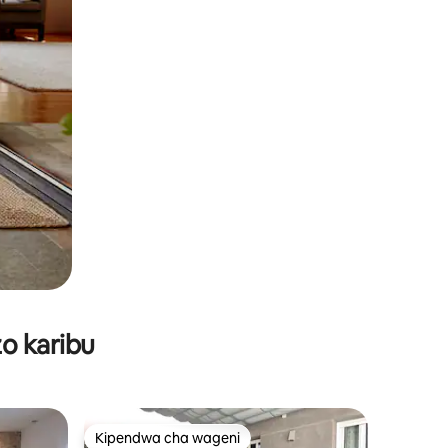
o karibu
Kipendwa cha wageni
Kipendwa cha wageni