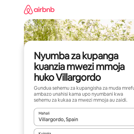
Ruka
kwenda
kwenye
maudhui
Nyumba za kupanga
kuanzia mwezi mmoja
huko Villargordo
Gundua sehemu za kupangisha za muda mref
ambazo unahisi kama upo nyumbani kwa
sehemu za kukaa za mwezi mmoja au zaidi.
Mahali
Wakati matokeo yanapatikana, vinjari kwa kutumia
Kuingia