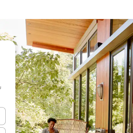
u
 vitufe vya vishale vya juu na chini au uchunguze kwa kugusa au kute