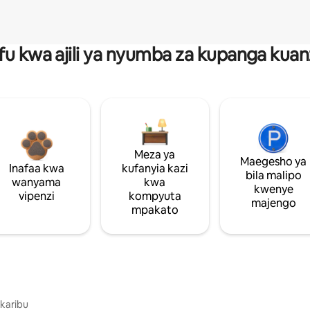
fu kwa ajili ya nyumba za kupanga ku
Meza ya
Maegesho ya
Inafaa kwa
kufanyia kazi
bila malipo
wanyama
kwa
kwenye
vipenzi
kompyuta
majengo
mpakato
 karibu