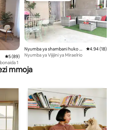
Nyumba ya shambani huko Mi
Ukadiriaji wa wastani w
4.94 (18)
mini 6
raelrío
Nyumba ya Vijijini ya Miraelrio
Ukadiriaji wa wastani wa 5 kati ya 5, tathmini 89
5 (89)
rbonaida 1
wezi mmoja