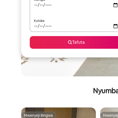
Kutoka
Tafuta
Nyumba 
Mwenyeji Bingwa
Mwenyej
Mwenyeji Bingwa
Mwenyej