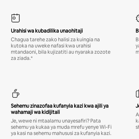
Urahisi wa kubadilika unaohitaji
B
Chagua tarehe zako halisi za kuingia na
B
kutoka na uweke nafasi kwa urahisi
y
mtandaoni, bila kujizatiti au nyaraka zozote
m
za ziada.*
Sehemu zinazofaa kufanyia kazi kwa ajili ya
J
wahamaji wa kidijitali
A
Je, wewe ni mtaalamu unayesafiri? Pata
k
sehemu ya kukaa ya muda mrefu yenye Wi-Fi
s
ya kasi na sehemu mahususi za kufanyia kazi.