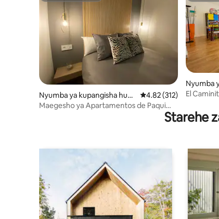
Nyumba y
redelcam
El Camini
Nyumba ya kupangisha huko
Ukadiriaji wa wastani wa
4.82 (312)
Malazi Y
Jaén
Maegesho ya Apartamentos de Paqui
Starehe z
yamejumuishwa, Apartam...