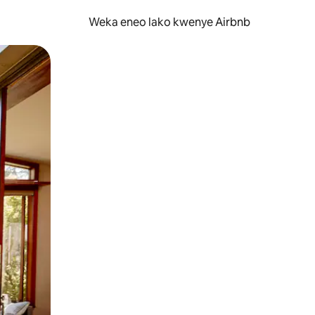
Weka eneo lako kwenye Airbnb
lezesha kidole kwenye ishara.