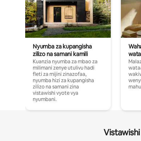
Nyumba za kupangisha
Waham
zilizo na samani kamili
wata
Kuanzia nyumba za mbao za
Malaz
milimani zenye utulivu hadi
wata
fleti za mijini zinazofaa,
wakiw
nyumba hizi za kupangisha
weny
zilizo na samani zina
mahus
vistawishi vyote vya
nyumbani.
Vistawishi