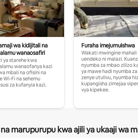
aji wa kidijitali na
Furaha imejumuishwa
alamu wanaosafiri
Wakati mwingine mahali
uendeko ni malazi. Kuanz
i ya starehe kwa
nyumba za mbao zilizo k
alamu wanaofanya kazi
ya mawe hadi nyumba za 
a mbali na ofisini na
zenye utulivu, nyumba hiz
e Wi-Fi na sehemu
kupangisha zimejaa vipe
usi za kufanyia kazi.
vya kipekee.
 na marupurupu kwa ajili ya ukaaji wa