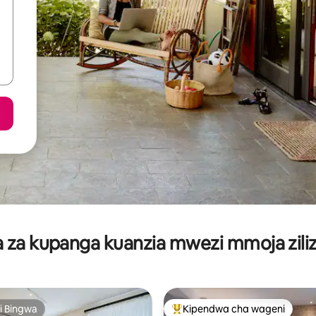
za kupanga kuanzia mwezi mmoja ziliz
i Bingwa
Kipendwa cha wageni
i Bingwa
Kipendwa maarufu cha wageni