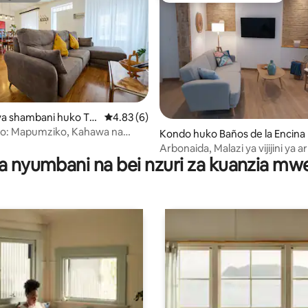
a shambani huko Tor
Ukadiriaji wa wastani wa 4.83 kati ya 5, tath
4.83 (6)
po
to: Mapumziko, Kahawa na
 4.82 kati ya 5, tathmini 312
Kondo huko Baños de la Encina
anayofaa kwa Wanyama Vipenzi
Arbonaida, Malazi ya vijijini ya a
a nyumbani na bei nzuri za kuanzia m