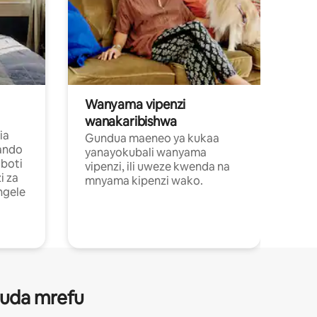
Wanyama vipenzi
wanakaribishwa
ia
Gundua maeneo ya kukaa
ando
yanayokubali wanyama
boti
vipenzi, ili uweze kwenda na
i za
mnyama kipenzi wako.
ngele
 muda mrefu