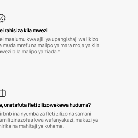
ei rahisi za kila mwezi
ei maalumu kwa ajili ya upangishaji wa likizo
a muda mrefu na malipo ya mara moja ya kila
wezi bila malipo ya ziada.*
e, unatafuta fleti zilizowekewa huduma?
irbnb ina nyumba za fleti zilizo na samani
amili zinazofaa kwa wafanyakazi, makazi ya
hirika na mahitaji ya kuhama.