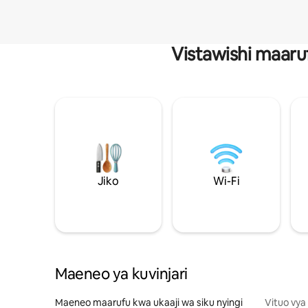
Vistawishi maaru
Jiko
Wi-Fi
Maeneo ya kuvinjari
Maeneo maarufu kwa ukaaji wa siku nyingi
Vituo vya