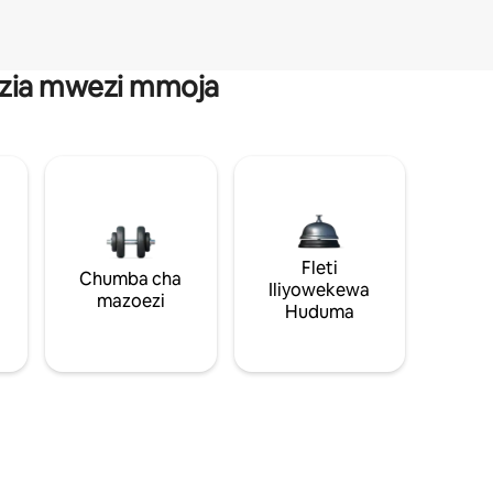
anzia mwezi mmoja
Fleti
Chumba cha
Iliyowekewa
mazoezi
Huduma